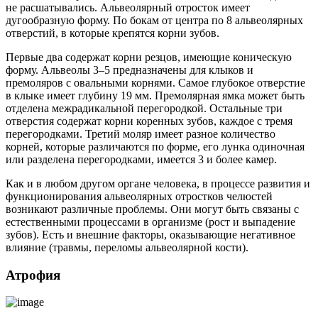
не расшатывались. Альвеолярный отросток имеет
дугообразную форму. По бокам от центра по 8 альвеолярных
отверстий, в которые крепятся корни зубов.
Первые два содержат корни резцов, имеющие коническую
форму. Альвеолы ​​3–5 предназначены для клыков и
премоляров с овальными корнями. Самое глубокое отверстие
в клыке имеет глубину 19 мм. Премолярная ямка может быть
отделена межрадикальной перегородкой. Остальные три
отверстия содержат корни коренных зубов, каждое с тремя
перегородками. Третий моляр имеет разное количество
корней, которые различаются по форме, его лунка одиночная
или разделена перегородками, имеется 3 и более камер.
Как и в любом другом органе человека, в процессе развития и
функционирования альвеолярных отростков челюстей
возникают различные проблемы. Они могут быть связаны с
естественными процессами в организме (рост и выпадение
зубов). Есть и внешние факторы, оказывающие негативное
влияние (травмы, переломы альвеолярной кости).
Атрофия