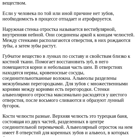
веществом.
Если у человека по той или иной причине нет зубов,
необходимость в процессе отпадает и атрофируется.
Наружная стенка отростка называется вестибулярной,
внутренняя небной. Они соединены аркой к концам челюстей.
Между стенками располагаются отверстия, в них рождаются
зубы, а затем зубы растут.
Губчатое вещество в лунках по составу и свойствам близко к
костной ткани. Помогает восстановить зуб, в него
помещаются корни и небольшая часть шеи. В отверстиях
находятся нервы, кровеносные сосуды,
соединительнотканные волокна. Альвеолы ​​разделены
межзубными перегородками. Для зубов с множественными
корнями между корнями есть перегородки. Стенки
альвеолярного отростка максимально расходятся у шестого
отверстия, после восьмого сливаются и образуют лунный
бугорок.
Кости челюсти разные. Верхняя челюсть это турецкая баня,
состоящая из двух частей, разделенных в центре
соединительной перемычкой. Альвеолярный отросток на нем
имеет 8 отверстий для коренных зубов и альвеол, в которых