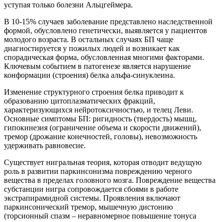
уступая только болезни Альцгеймера.
В 10-15% случаев заболевание представлено наследственной
формой, обусловлено генетически, выявляется у пациентов
молодого возраста. В остальных случаях БП чаще
диагностируется у пожилых людей и возникает как
спорадическая форма, обусловленная многими факторами.
Ключевым событием в патогенезе является нарушение
конформации (строения) белка альфа-синуклеина.
Изменение структурного строения белка приводит к
образованию цитоплазматических фракций,
характеризующихся нейротоксичностью, и телец Леви.
Основные симптомы БП: ригидность (твердость) мышц,
гипокинезия (ограничение объема и скорости движений),
тремор (дрожание конечностей, головы), невозможность
удерживать равновесие.
Существует нигральная теория, которая отводит ведущую
роль в развитии паркинсонизма повреждению черного
вещества в пределах головного мозга. Повреждение вещества
субстанции нигра сопровождается сбоями в работе
экстрапирамидной системы. Проявления включают
паркинсонический тремор, мышечную дистонию
(торсионный спазм – неравномерное повышение тонуса