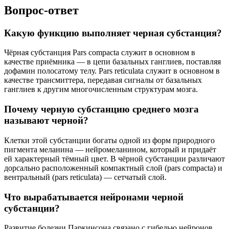
Вопрос-ответ
Какую функцию выполняет черная субстанция?
Чёрная субстанция Pars compacta служит в основном в
качестве приёмника — в цепи базальных ганглиев, поставляя
дофамин полосатому телу. Pars reticulata служит в основном в
качестве трансмиттера, передавая сигналы от базальных
ганглиев к другим многочисленным структурам мозга.
Почему черную субстанцию среднего мозга
называют черной?
Клетки этой субстанции богаты одной из форм природного
пигмента меланина — нейромеланином, который и придаёт
ей характерный тёмный цвет. В чёрной субстанции различают
дорсально расположенный компактный слой (pars compacta) и
вентральный (pars reticulata) — сетчатый слой.
Что вырабатывается нейронами черной
субстанции?
Развитие болезни Паркинсона связано с гибелью нейронов