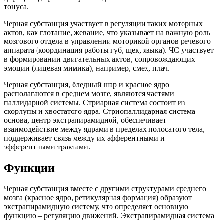
тонуса.
Черная субстанция участвует в регуляции таких моторных
актов, как глотание, жевание, что указывает на важную роль
мозгового отдела в управлении моторикой органов речевого
аппарата (координация работы губ, щек, языка). ЧС участвует
в формировании двигательных актов, сопровождающих
эмоции (лицевая мимика), например, смех, плач.
Черная субстанция, бледный шар и красное ядро
располагаются в среднем мозге, являются частями
паллидарной системы. Стриарная система состоит из
скорлупы и хвостатого ядра. Стриопаллидарная система –
основа, центр экстрапирамидной, обеспечивает
взаимодействие между ядрами в пределах полосатого тела,
поддерживает связь между их афферентными и
эфферентными трактами.
Функции
Черная субстанция вместе с другими структурами среднего
мозга (красное ядро, ретикулярная формация) образуют
экстрапирамидную систему, что определяет основную
функцию – регуляцию движений. Экстрапирамидная система