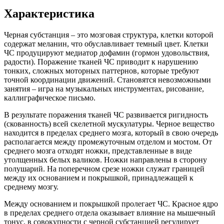
Характеристика
Черная субстанция – это мозговая структура, клетки которой
содержат меланин, что обуславливает темный цвет. Клетки
ЧС продуцируют медиатор дофамин (гормон удовольствия,
радости). Поражение тканей ЧС приводит к нарушению
тонких, сложных моторных паттернов, которые требуют
точной координации движений. Становятся невозможными
занятия – игра на музыкальных инструментах, рисование,
каллиграфическое письмо.
В результате поражения тканей ЧС развивается ригидность
(скованность) всей скелетной мускулатуры. Черное вещество
находится в пределах среднего мозга, который в свою очередь
располагается между промежуточным отделом и мостом. От
среднего мозга отходят ножки, представленные в виде
утолщенных белых валиков. Ножки направлены в сторону
полушарий. На поперечном срезе ножки служат границей
между их основанием и покрышкой, принадлежащей к
среднему мозгу.
Между основанием и покрышкой пролегает ЧС. Красное ядро
в пределах среднего отдела оказывает влияние на мышечный
тонус, в совокупности с черной субстанцией регулирует