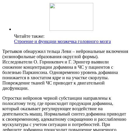
Читайте также:
Строение и функции мозжечка головного мозга
Третьяков обнаружил тельца Леви – нейрональные включения
(эозинофильные образования округлой формы).
Исследователи О. Горникевич и Г. Эрингер выявили
снижение концентрации дофамина в ЧС у пациентов с
болезнью Паркинсона. Одновременно уровень дофамина
понижается в хвостатом ядре и на участке скорлупы.
Повреждение тканей ЧС приводит к двигательной
дисфункции.
Отростки нейронов черной субстанции направлены к
полосатому телу, где происходит продукция дофамина,
который оказывает регулирующее воздействие на
деятельность мышц. Нормальный синтез дофамина приводит
к своевременному, адекватному сокращению и расслаблению
мускулатуры с учетом ситуации и потребностей. При
дефиците дофамина происходит повышение мышечного