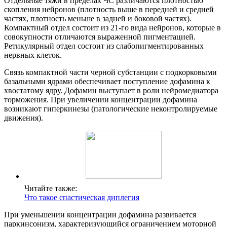
Отдельные тяжи в пределах ЧС различаются плотностью
скопления нейронов (плотность выше в передней и средней
частях, плотность меньше в задней и боковой частях).
Компактный отдел состоит из 21-го вида нейронов, которые в
совокупности отличаются выраженной пигментацией.
Ретикулярный отдел состоит из слабопигментированных
нервных клеток.
Связь компактной части черной субстанции с подкорковыми
базальными ядрами обеспечивает поступление дофамина к
хвостатому ядру. Дофамин выступает в роли нейромедиатора
торможения. При увеличении концентрации дофамина
возникают гиперкинезы (патологические неконтролируемые
движения).
Читайте также:
Что такое спастическая диплегия
При уменьшении концентрации дофамина развивается
паркинсонизм, характеризующийся ограничением моторной