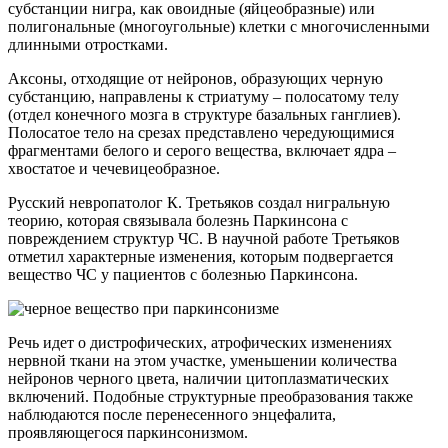
субстанции нигра, как овоидные (яйцеобразные) или
полигональные (многоугольные) клетки с многочисленными
длинными отростками.
Аксоны, отходящие от нейронов, образующих черную
субстанцию, направлены к стриатуму – полосатому телу
(отдел конечного мозга в структуре базальных ганглиев).
Полосатое тело на срезах представлено чередующимися
фрагментами белого и серого вещества, включает ядра –
хвостатое и чечевицеобразное.
Русский невропатолог К. Третьяков создал нигральную
теорию, которая связывала болезнь Паркинсона с
повреждением структур ЧС. В научной работе Третьяков
отметил характерные изменения, которым подвергается
вещество ЧС у пациентов с болезнью Паркинсона.
Речь идет о дистрофических, атрофических изменениях
нервной ткани на этом участке, уменьшении количества
нейронов черного цвета, наличии цитоплазматических
включений. Подобные структурные преобразования также
наблюдаются после перенесенного энцефалита,
проявляющегося паркинсонизмом.