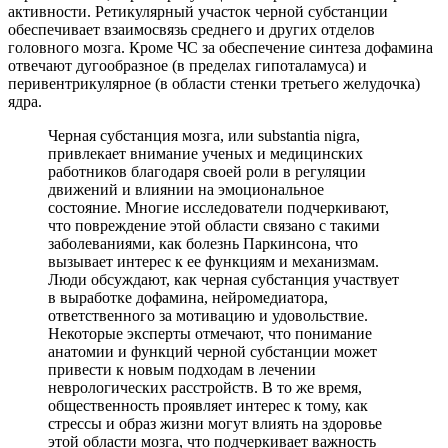
активности. Ретикулярный участок черной субстанции
обеспечивает взаимосвязь среднего и других отделов
головного мозга. Кроме ЧС за обеспечение синтеза дофамина
отвечают дугообразное (в пределах гипоталамуса) и
перивентрикулярное (в области стенки третьего желудочка)
ядра.
Черная субстанция мозга, или substantia nigra,
привлекает внимание ученых и медицинских
работников благодаря своей роли в регуляции
движений и влиянии на эмоциональное
состояние. Многие исследователи подчеркивают,
что повреждение этой области связано с такими
заболеваниями, как болезнь Паркинсона, что
вызывает интерес к ее функциям и механизмам.
Люди обсуждают, как черная субстанция участвует
в выработке дофамина, нейромедиатора,
ответственного за мотивацию и удовольствие.
Некоторые эксперты отмечают, что понимание
анатомии и функций черной субстанции может
привести к новым подходам в лечении
неврологических расстройств. В то же время,
общественность проявляет интерес к тому, как
стрессы и образ жизни могут влиять на здоровье
этой области мозга, что подчеркивает важность