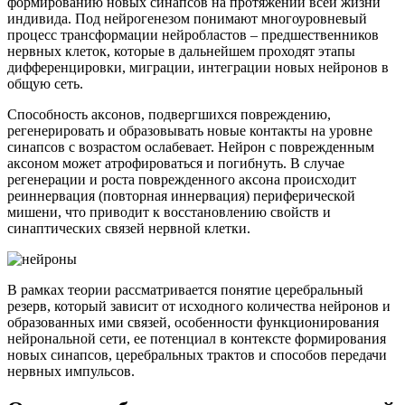
формированию новых синапсов на протяжении всей жизни
индивида. Под нейрогенезом понимают многоуровневый
процесс трансформации нейробластов – предшественников
нервных клеток, которые в дальнейшем проходят этапы
дифференцировки, миграции, интеграции новых нейронов в
общую сеть.
Способность аксонов, подвергшихся повреждению,
регенерировать и образовывать новые контакты на уровне
синапсов с возрастом ослабевает. Нейрон с поврежденным
аксоном может атрофироваться и погибнуть. В случае
регенерации и роста поврежденного аксона происходит
реиннервация (повторная иннервация) периферической
мишени, что приводит к восстановлению свойств и
синаптических связей нервной клетки.
В рамках теории рассматривается понятие церебральный
резерв, который зависит от исходного количества нейронов и
образованных ими связей, особенности функционирования
нейрональной сети, ее потенциал в контексте формирования
новых синапсов, церебральных трактов и способов передачи
нервных импульсов.