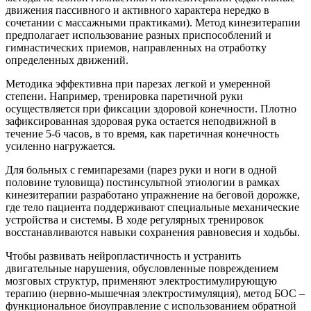
движения пассивного и активного характера нередко в
сочетании с массажными практиками). Метод кинезитерапии
предполагает использование разных приспособлений и
гимнастических приемов, направленных на отработку
определенных движений.
Методика эффективна при парезах легкой и умеренной
степени. Например, тренировка паретичной руки
осуществляется при фиксации здоровой конечности. Плотно
зафиксированная здоровая рука остается неподвижной в
течение 5-6 часов, в то время, как паретичная конечность
усиленно нагружается.
Для больных с гемипарезами (парез руки и ноги в одной
половине туловища) постинсультной этиологии в рамках
кинезитерапии разработано упражнение на беговой дорожке,
где тело пациента поддерживают специальные механические
устройства и системы. В ходе регулярных тренировок
восстанавливаются навыки сохранения равновесия и ходьбы.
Чтобы развивать нейропластичность и устранить
двигательные нарушения, обусловленные повреждением
мозговых структур, применяют электростимулирующую
терапию (нервно-мышечная электростимуляция), метод БОС –
функциональное биоуправление с использованием обратной