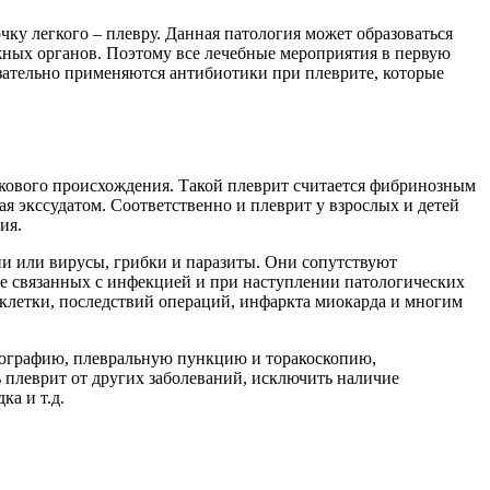
у легкого – плевру. Данная патология может образоваться
ажных органов. Поэтому все лечебные мероприятия в первую
язательно применяются антибиотики при плеврите, которые
лкового происхождения. Такой плеврит считается фибринозным
я экссудатом. Соответственно и плеврит у взрослых и детей
ия.
и или вирусы, грибки и паразиты. Они сопутствуют
 не связанных с инфекцией и при наступлении патологических
 клетки, последствий операций, инфаркта миокарда и многим
мографию, плевральную пункцию и торакоскопию,
 плеврит от других заболеваний, исключить наличие
а и т.д.