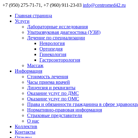
+7 (950) 275-71-71, +7 (960) 911-23-03
info@centromed42.ru
Главная страница
Услуги
Лабораторные исследования
Ультразвуковая диагностика (УЗИ)
Лечение по специализации
Неврология
Ортопедия
Гинекология
Гастроэнторология
Массаж
Информация
Стоимость лечения
Часы приема врачей
Лицензия и реквизиты
Оказание услуг по ДМС
Оказание услуг по ОМС
Права и обязанности гражданина в сфере здравоох
Нормативно-правовая информация
Страховые представители
О нас
Коллектив
Контакты
Отзывы