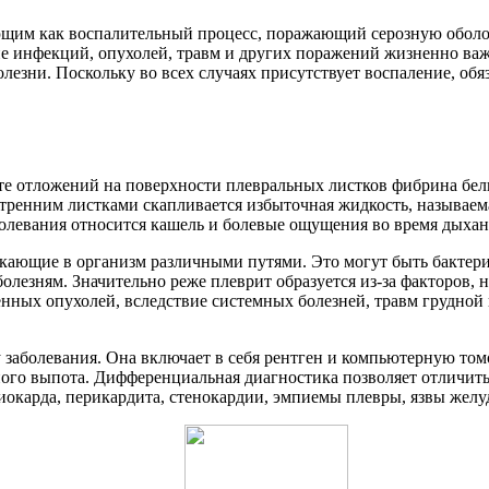
щим как воспалительный процесс, поражающий серозную оболочк
ение инфекций, опухолей, травм и других поражений жизненно в
лезни. Поскольку во всех случаях присутствует воспаление, об
ате отложений на поверхности плевральных листков фибрина бе
тренним листками скапливается избыточная жидкость, называема
олевания относится кашель и болевые ощущения во время дыхан
кающие в организм различными путями. Это могут быть бактери
болезням. Значительно реже плеврит образуется из-за факторов,
енных опухолей, вследствие системных болезней, травм грудной
заболевания. Она включает в себя рентген и компьютерную то
ьного выпота. Дифференциальная диагностика позволяет отличить
окарда, перикардита, стенокардии, эмпиемы плевры, язвы желудк