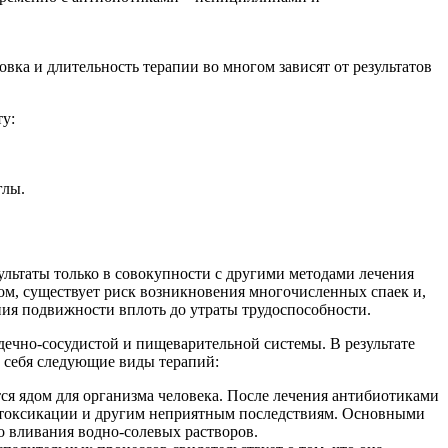
вка и длительность терапии во многом зависят от результатов
ту:
глы.
ультаты только в совокупности с другими методами лечения
ом, существует риск возникновения многочисленных спаек и,
ния подвижности вплоть до утраты трудоспособности.
дечно-сосудистой и пищеварительной системы. В результате
 себя следующие виды терапий:
ся ядом для организма человека. После лечения антибиотиками
интоксикации и другим неприятным последствиям. Основными
 вливания водно-солевых растворов.