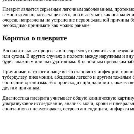
Плеврит является серьезным легочным заболеванием, протекаю
самостоятельно, хотя, чаще всего, она выступает как осложн
очередь направлены на устранение первоначальной причины бо
необходимо принимать как можно раньше.
Коротко о плеврите
Воспалительные процессы в плевре могут появиться в результ
или сухим. В других случаях в полости между наружным и вну
будет влажным или экссудативным. К основным признакам заб
Причинами патологии чаще всего становятся инфекции, прони
туберкулезу, пневмонии, абсцессам легкого и другим тяжелым 
состояний организма. Это происходит при наличии злокачеств
другим причинам.
Диагностика плеврита учитывает общую клиническую картину 
ультразвуковое исследование, анализы мочи, крови и плеврал
спонтанного пневмоторакса, острого аппендицита, инфаркта ми