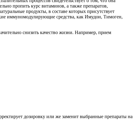
алительных процессов свидетельствует о том, что она
ельно пропить курс витаминов, а также препаратов,
туральные продукты, в составе которых присутствует
акие иммуномодулирующие средства, как Имудон, Тимоген,
ачительно снизить качество жизни. Например, прием
орректирует дозировку или же заменит выбранные препараты на