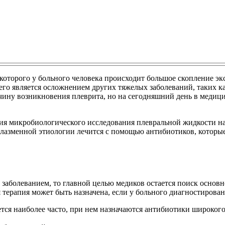
е которого у больного человека происходит большое скопление э
го является осложнением других тяжелых заболеваний, таких как
причину возникновения плеврита, но на сегодняшний день в меди
ения микробиологического исследования плевральной жидкости н
плазменной этиологии лечится с помощью антибиотиков, которы
 заболеванием, то главной целью медиков остается поиск основн
терапия может быть назначена, если у больного диагностирован
тся наиболее часто, при нем назначаются антибиотики широког