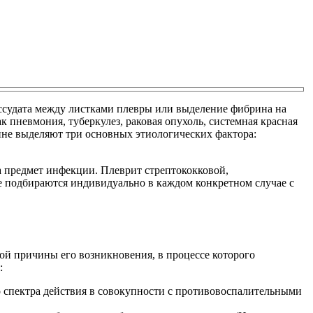
кссудата между листками плевры или выделение фибрина на
 пневмония, туберкулез, раковая опухоль, системная красная
цине выделяют три основных этиологических фактора:
а предмет инфекции. Плеврит стрептококковой,
е подбираются индивидуально в каждом конкретном случае с
ой причины его возникновения, в процессе которого
:
о спектра действия в совокупности с противовоспалительными