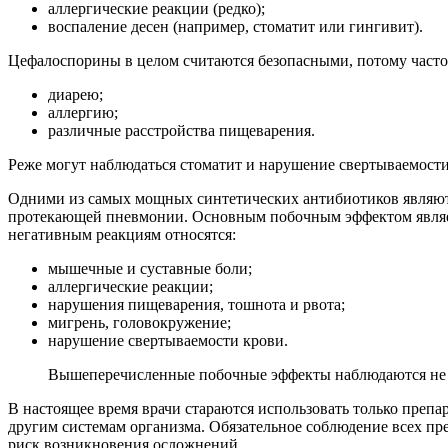
аллергические реакции (редко);
воспаление десен (например, стоматит или гингивит).
Цефалоспорины в целом считаются безопасными, потому часто
диарею;
аллергию;
различные расстройства пищеварения.
Реже могут наблюдаться стоматит и нарушение свертываемост
Одними из самых мощных синтетических антибиотиков являютс
протекающей пневмонии. Основным побочным эффектом являетс
негативным реакциям относятся:
мышечные и суставные боли;
аллергические реакции;
нарушения пищеварения, тошнота и рвота;
мигрень, головокружение;
нарушение свертываемости крови.
Вышеперечисленные побочные эффекты наблюдаются не у 
В настоящее время врачи стараются использовать только преп
другим системам организма. Обязательное соблюдение всех пр
риск возникновения осложнений.