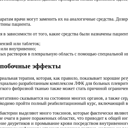
атам врачи могут заменить их на аналогичные средства. Дозиро
ртины пациента.
 в зависимости от того, какие средства были назначены пациен
пензий или таблеток;
 или внутривенно;
ных растворов в плевральную область с помощью специальной и
 побочные эффекты
иальная терапия, которая, как правило, показывает хорошие рез
 специально разработанным комплексом ЛФК для больных плеврит
легкого фиброзной тканью также может стать причиной ограниче
гативно сказывается на состоянии многих органов, а также сер
еобходимо пройти полный реабилитационный курс, включающий в
бактерии выделяют много токсинов, которые фактически являют
е очаги в ранее пораженных областях, что приводит к общей 
ние диуретиков и промывание крови посредством внутривенного