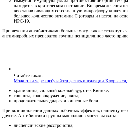
Иммуностимулирующая. За противостояние организма раз
находится в критическом состоянии. Во время лечения пл
восстанавливающих естественную микрофлору кишечника.
большое количество витамина С (отвары и настои на ос
ИРС-19.
При лечении антибиотиками больные могут также столкнуться
антимикробных препаратов группы пенициллинов часто приво
Читайте также:
Можно ли через небулайзер делать ингаляции Хлоргекси
крапивница, сильный кожный зуд, отек Квинке;
тошнота, головокружение, рвота;
продолжительная диарея и кишечные боли.
При возникновении данных побочных эффектов, пациенту необх
другие. Антибиотики группы макролидов могут вызвать:
диспепсические расстройства;