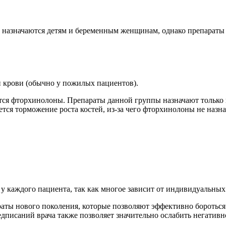
 назначаются детям и беременным женщинам, однако препараты 
и крови (обычно у пожилых пациентов).
я фторхинолоны. Препараты данной группы назначают только п
я торможение роста костей, из-за чего фторхинолоны не назна
каждого пациента, так как многое зависит от индивидуальных 
араты нового поколения, которые позволяют эффективно боротьс
едписаний врача также позволяет значительно ослабить негатив