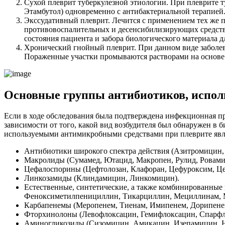
Сухой плеврит туберкулезной этиологии. При плеврите т
Этамбутол) одновременно с антибактериальной терапией
Экссудативный плеврит. Лечится с применением тех же 
противовоспалительных и десенсибилизирующих средств.
состояния пациента и забора биологического материала д
Хронический гнойный плеврит. При данном виде заболев
Пораженные участки промываются растворами на основе 
Основные группы антибиотиков, испол
Если в ходе обследования была подтверждена инфекционная пр
зависимости от того, какой вид возбудителя был обнаружен в 
используемыми антимикробными средствами при плеврите явл
Антибиотики широкого спектра действия (Азитромицин,
Макролиды (Сумамед, Ютацид, Макропен, Рулид, Ровами
Цефалоспорины (Цефтолозан, Клафоран, Цефуроксим, Цеф
Линкозамиды (Клиндамицин, Линкомицин).
Естественные, синтетические, а также комбинированны
Феноксиметилпенициллин, Тикарциллин, Мециллинам, 
Карбапенемы (Меропенем, Тиенам, Имипенем, Дорипене
Фторхинолоны (Левофлоксацин, Гемифлоксацин, Спарфл
Аминогликозиды (Сизомицин, Амикацин, Изепамицин, Не