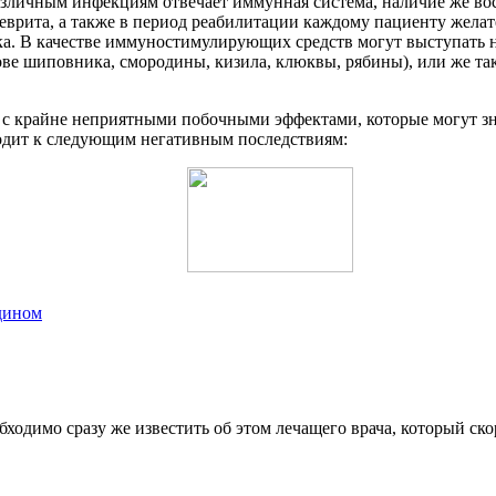
личным инфекциям отвечает иммунная система, наличие же восп
еврита, а также в период реабилитации каждому пациенту желат
 В качестве иммуностимулирующих средств могут выступать на
нове шиповника, смородины, кизила, клюквы, рябины), или же т
 с крайне неприятными побочными эффектами, которые могут зн
дит к следующим негативным последствиям:
дином
одимо сразу же известить об этом лечащего врача, который ск