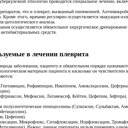
уберкулезной этиологии проводится специальное лечение, вклю
.
препаратов, что и плеврит, вызванный пневмонией. Антимикро
 Кроме этого, врачами регулярно осуществляется эвакуация изл
ля цитологического анализа.
ания осуществляется обязательное хирургическое дренирование
антибактериальных средств.
ьзуемые в лечении плеврита
ирода заболевания, пациенту в обязательном порядке назначают
биологическом материале пациента и насколько он чувствителен 
яются:
 Гентамицин, Рифампицин, Имипенем, Амоксициллин, Цефтриак
цин).
триаксон, Мефоксин, Латамоксеф, Кейтен, Цефепим, Зефтера).
е и полусинтетические пенициллины (Сультасин, Сульбактам, А
Метициллин).
м, Цефепим).
оксацин, Микрофлокс, Ситафлоксацин, Норфлоксацин, Тровафл
тилмицин). Важно: данные препараты нельзя применять однов