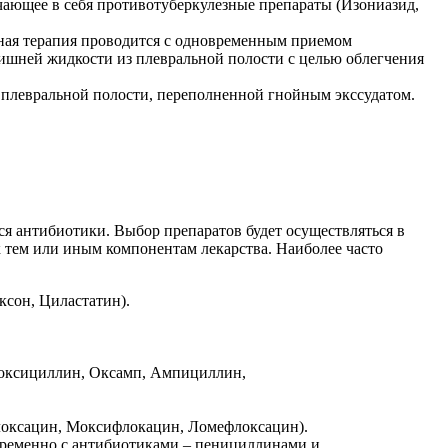
чающее в себя противотуберкулезные препараты (Изониазид,
бная терапия проводится с одновременным приемом
ишней жидкости из плевральной полости с целью облегчения
 плевральной полости, переполненной гнойным экссудатом.
ся антибиотики. Выбор препаратов будет осуществляться в
к тем или иным компонентам лекарства. Наиболее часто
сон, Циластатин).
моксициллин, Оксамп, Ампициллин,
оксацин, Моксифлокацин, Ломефлоксацин).
ременно с антибиотиками – пенициллинами и