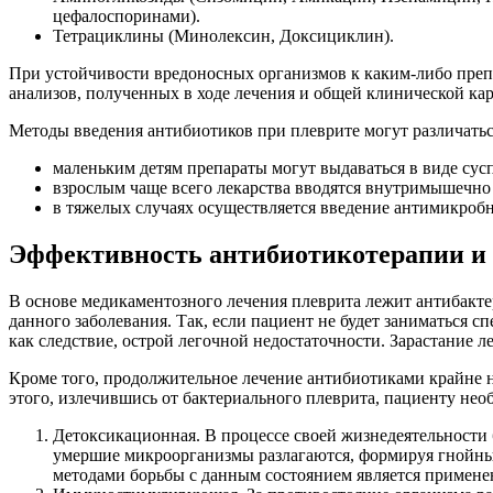
цефалоспоринами).
Тетрациклины (Минолексин, Доксициклин).
При устойчивости вредоносных организмов к каким-либо препар
анализов, полученных в ходе лечения и общей клинической ка
Методы введения антибиотиков при плеврите могут различаться
маленьким детям препараты могут выдаваться в виде сус
взрослым чаще всего лекарства вводятся внутримышечно
в тяжелых случаях осуществляется введение антимикроб
Эффективность антибиотикотерапии и
В основе медикаментозного лечения плеврита лежит антибактер
данного заболевания. Так, если пациент не будет заниматься
как следствие, острой легочной недостаточности. Зарастание 
Кроме того, продолжительное лечение антибиотиками крайне не
этого, излечившись от бактериального плеврита, пациенту н
Детоксикационная. В процессе своей жизнедеятельности 
умершие микроорганизмы разлагаются, формируя гнойны
методами борьбы с данным состоянием является примене