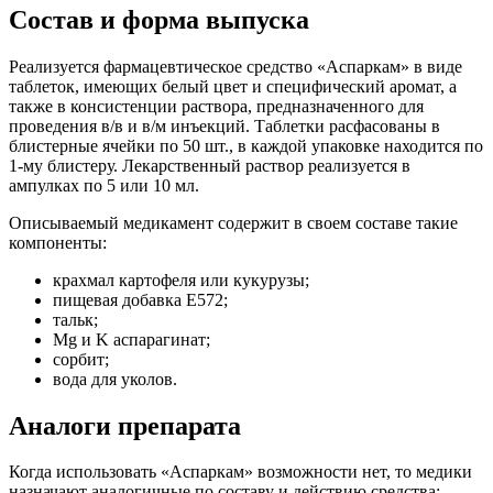
Состав и форма выпуска
Реализуется фармацевтическое средство «Аспаркам» в виде
таблеток, имеющих белый цвет и специфический аромат, а
также в консистенции раствора, предназначенного для
проведения в/в и в/м инъекций. Таблетки расфасованы в
блистерные ячейки по 50 шт., в каждой упаковке находится по
1-му блистеру. Лекарственный раствор реализуется в
ампулках по 5 или 10 мл.
Описываемый медикамент содержит в своем составе такие
компоненты:
крахмал картофеля или кукурузы;
пищевая добавка Е572;
тальк;
Mg и K аспарагинат;
сорбит;
вода для уколов.
Аналоги препарата
Когда использовать «Аспаркам» возможности нет, то медики
назначают аналогичные по составу и действию средства: