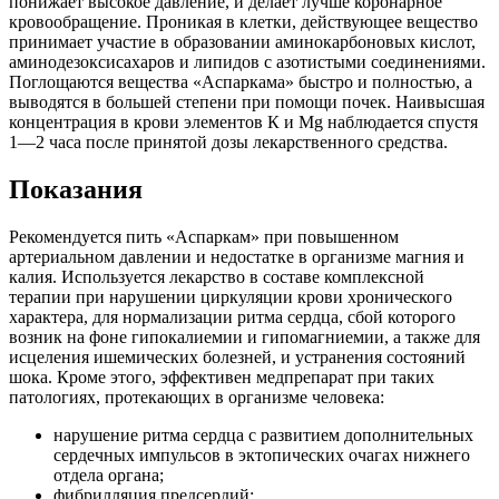
понижает высокое давление, и делает лучше коронарное
кровообращение. Проникая в клетки, действующее вещество
принимает участие в образовании аминокарбоновых кислот,
аминодезоксисахаров и липидов с азотистыми соединениями.
Поглощаются вещества «Аспаркама» быстро и полностью, а
выводятся в большей степени при помощи почек. Наивысшая
концентрация в крови элементов К и Mg наблюдается спустя
1—2 часа после принятой дозы лекарственного средства.
Показания
Рекомендуется пить «Аспаркам» при повышенном
артериальном давлении и недостатке в организме магния и
калия. Используется лекарство в составе комплексной
терапии при нарушении циркуляции крови хронического
характера, для нормализации ритма сердца, сбой которого
возник на фоне гипокалиемии и гипомагниемии, а также для
исцеления ишемических болезней, и устранения состояний
шока. Кроме этого, эффективен медпрепарат при таких
патологиях, протекающих в организме человека:
нарушение ритма сердца с развитием дополнительных
сердечных импульсов в эктопических очагах нижнего
отдела органа;
фибрилляция предсердий;