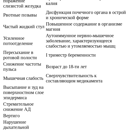
поражение
калия
слизистой желудка
Дисфункция почечного органа в острой
Рвотные позывы
и хронической форме
Повышенное содержание в организме
Частый жидкий стул
магния
Аутоиммунное нервно-мышечное
Усиленное
заболевание, характеризующееся
потоотделение
слабостью и утомляемостью мышц
Пересыхание в
I триместр беременности
ротовой полости
Снижение частоты
Возраст до 18-ти лет
пульса
Сверхчувствительность к
Мышечная слабость
составляющим медикамента
Высыпание и зуд на
поверхностном слое
эпидермиса
Стремительное
снижение АД
Вертиго
Нарушение
дыхательной