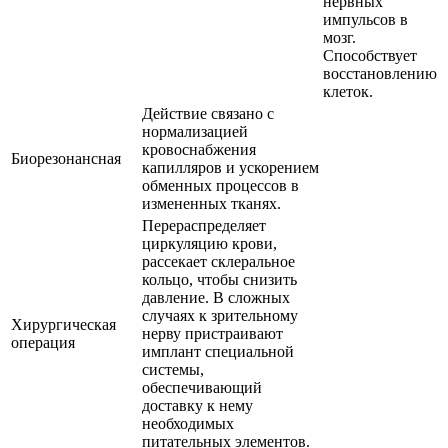
нервных
импульсов в
мозг.
Способствует
восстановлению
клеток.
Действие связано с
нормализацией
кровоснабжения
Биорезонансная
капилляров и ускорением
обменных процессов в
измененных тканях.
Перераспределяет
циркуляцию крови,
рассекает склеральное
кольцо, чтобы снизить
давление. В сложных
случаях к зрительному
Хирургическая
нерву пристраивают
операция
имплант специальной
системы,
обеспечивающий
доставку к нему
необходимых
питательных элементов.