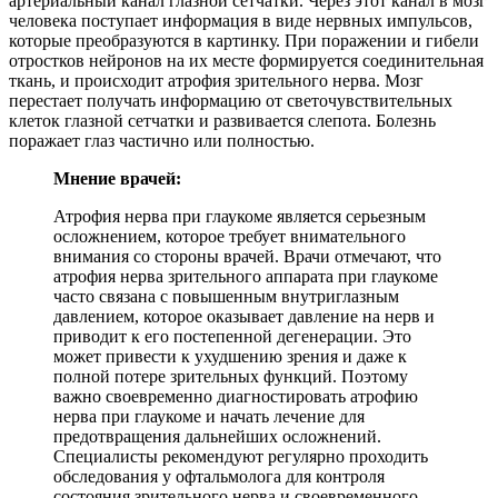
артериальный канал глазной сетчатки. Через этот канал в мозг
человека поступает информация в виде нервных импульсов,
которые преобразуются в картинку. При поражении и гибели
отростков нейронов на их месте формируется соединительная
ткань, и происходит атрофия зрительного нерва. Мозг
перестает получать информацию от светочувствительных
клеток глазной сетчатки и развивается слепота. Болезнь
поражает глаз частично или полностью.
Мнение врачей:
Атрофия нерва при глаукоме является серьезным
осложнением, которое требует внимательного
внимания со стороны врачей. Врачи отмечают, что
атрофия нерва зрительного аппарата при глаукоме
часто связана с повышенным внутриглазным
давлением, которое оказывает давление на нерв и
приводит к его постепенной дегенерации. Это
может привести к ухудшению зрения и даже к
полной потере зрительных функций. Поэтому
важно своевременно диагностировать атрофию
нерва при глаукоме и начать лечение для
предотвращения дальнейших осложнений.
Специалисты рекомендуют регулярно проходить
обследования у офтальмолога для контроля
состояния зрительного нерва и своевременного