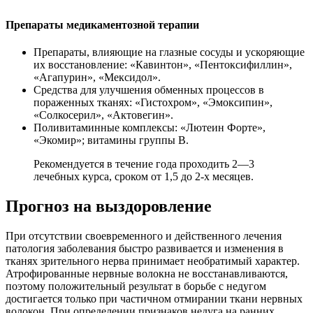
Препараты медикаментозной терапии
Препараты, влияющие на глазные сосуды и ускоряющие
их восстановление: «Кавинтон», «Пентоксифиллин»,
«Агапурин», «Мексидол».
Средства для улучшения обменных процессов в
пораженных тканях: «Гистохром», «Эмоксипин»,
«Солкосерил», «Актовегин».
Поливитаминные комплексы: «Лютеин Форте»,
«Экомир»; витамины группы В.
Рекомендуется в течение года проходить 2—3
лечебных курса, сроком от 1,5 до 2-х месяцев.
Прогноз на выздоровление
При отсутствии своевременного и действенного лечения
патология заболевания быстро развивается и изменения в
тканях зрительного нерва принимает необратимый характер.
Атрофированные нервные волокна не восстанавливаются,
поэтому положительный результат в борьбе с недугом
достигается только при частичном отмирании ткани нервных
волокон. При определении признаков недуга на ранних