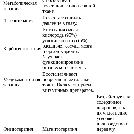
Способствует
Метаболическая
восстановлению нервной
терапия
ткани.
Позволяет снизить
Лазеротерапия
давление в глазу.
Ингаляция смеси
кислорода (95%),
углекислого газа (5%)
расширяет сосуды мозга
Карбогенотерапия
и органов зрения.
Улучшает
функционирование
оптической системы.
Восстанавливает
Медикаментозная
поврежденные глазные
терапия
ткани. Включает прием
витаминных препаратов.
Воздействует на
содержимое
нейронов, т. к.
их уплотнение
ускоряет
производство и
Физиотерапия
Магнитотерапия
передачу