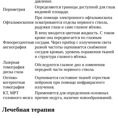
давление.
Определяются границы доступной для глаза
Периметрия
видимой площади.
При помощи электронного офтальмоскопа
Офтальмоскопия
осматриваются отделы нервного ствола,
радужки глаза и само глазное яблоко.
В вену вводится цветная жидкость. С током
крови она передвигается по глазным
Флюоресцентная
сосудам. Через прибор с излучением света
ангиография
разной частоты оценивается снабжение
сосудов кровью, уровень поражения тканей
и структура глазного яблока.
Лазерная
Обследуются глазное дно и изменения
томография
передней части нервного ствола.
диска глаза
Оптико-
Оценивается состояние тканей отростков
когерентная
нейронов при помощи инфракрасного
томография
излучения.
КТ, МРТ
Применяется для определения основных
головного мозга
причин недуга, наличие новообразований.
Лечебная терапия