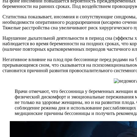
На фоне инсомнии повышается вероятность преждевременных р
беременности на ранних сроках. Под воздействием провоцирую
Статистика показывает, инсомния и сопутствующие синдромы,
необходимости оперативного родоразрешения (кесарево сечение)
Тяжелые расстройства сна увеличивают риск хирургического пр
Нарушение дыхательной деятельности в период сна (эффекты хр
наблюдается во время беременности на поздних сроках, что к
(наличие повторных кратковременных периодов частичного ил
Негативное влияние на плод при бессоннице перед родами на 
прерывающимся сном, что сказывается на психоэмоциональном 
становится причиной развития провоспалительного системного
Врачи отмечают, что бессонница у беременных женщин я
физический дискомфорт и эмоциональные переживания мог
не только на здоровье женщины, но и на развитии плода
соблюдение режима дня и использование расслабляющих 
медицинские причины бессонницы и получить рекоменда