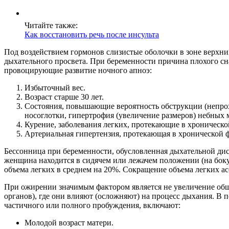
Читайте также:
Как восстановить речь после инсульта
Под воздействием гормонов слизистые оболочки в зоне верхн
дыхательного просвета. При беременности причина плохого сн
провоцирующие развитие ночного апноэ:
Избыточный вес.
Возраст старше 30 лет.
Состояния, повышающие вероятность обструкции (непрох
носоглотки, гипертрофия (увеличение размеров) небных
Курение, заболевания легких, протекающие в хронической
Артериальная гипертензия, протекающая в хронической 
Бессонница при беременности, обусловленная дыхательной дис
женщина находится в сидячем или лежачем положении (на боку
объема легких в среднем на 20%. Сокращение объема легких а
При ожирении значимым фактором является не увеличение обще
органов), где они влияют (осложняют) на процесс дыхания. В
частичного или полного пробуждения, включают:
Молодой возраст матери.