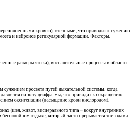
(переполненными кровью), отечными, что приводит к сужению
 мозга и нейронов ретикулярной формации. Факторы,
ченные размеры языка), воспалительные процессы в области
м сужением просвета путей дыхательной системы, когда
е давления на зону диафрагмы, что приводит к сокращению
шением оксигенации (насыщение крови кислородом).
нах (шея, живот, висцерального типа – вокруг внутренних
в беспокойном отдыхе, который часто прерывается эпизодами