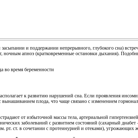
засыпании и поддержании непрерывного, глубокого сна) встреча
, ночным апноэ (кратковременные остановки дыхания). Подобн
сполагает к развитию нарушений сна. Если проявления инсомни
с вынашиванием плода, что чаще связано с изменением гормона
традают от избыточной массы тела, артериальной гипертензией
нических заболеваний с развитием состояний (сахарный диабет
м. рт. ст. в сочетании с протеинурией и отеками), угрожающих 