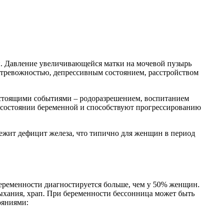
и. Давление увеличивающейся матки на мочевой пузырь
 тревожностью, депрессивным состоянием, расстройством
дстоящими событиями – родоразрешением, воспитанием
м состоянии беременной и способствуют прогрессированию
лежит дефицит железа, что типично для женщин в период
еременности диагностируется больше, чем у 50% женщин.
хания, храп. При беременности бессонница может быть
ояниями: