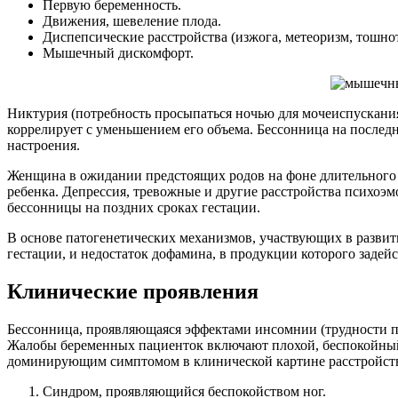
Первую беременность.
Движения, шевеление плода.
Диспепсические расстройства (изжога, метеоризм, тошнот
Мышечный дискомфорт.
Никтурия (потребность просыпаться ночью для мочеиспускания
коррелирует с уменьшением его объема. Бессонница на послед
настроения.
Женщина в ожидании предстоящих родов на фоне длительного 
ребенка. Депрессия, тревожные и другие расстройства психо
бессонницы на поздних сроках гестации.
В основе патогенетических механизмов, участвующих в развит
гестации, и недостаток дофамина, в продукции которого заде
Клинические проявления
Бессонница, проявляющаяся эффектами инсомнии (трудности пр
Жалобы беременных пациенток включают плохой, беспокойный
доминирующим симптомом в клинической картине расстройств
Синдром, проявляющийся беспокойством ног.