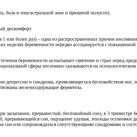
а, боль в эпигастральной зоне и брюшной полости).
 1 или более раз) – одна из распространенных причин инсомни
них неделях беременности нередко ассоциируется с повышенной
течения беременности испытывает смятение и страх перед пре
эмоциональной сферы негативно сказываются на психологическо
ии депрессии и синдрома, проявляющегося беспокойством ног, 
йствованы железосодержащие ферменты.
и засыпании, прерывистый, беспокойный сон), в 3 триместре б
, прерывающийся сон, ощущение удушья, эпизоды остановки ды
а сна или сопровождаться сопутствующими синдромами и сост