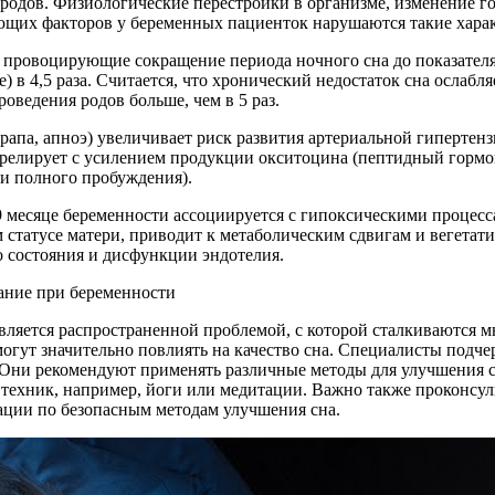
одов. Физиологические перестройки в организме, изменение г
щих факторов у беременных пациенток нарушаются такие характе
 провоцирующие сокращение периода ночного сна до показател
 в 4,5 раза. Считается, что хронический недостаток сна ослабля
оведения родов больше, чем в 5 раз.
апа, апноэ) увеличивает риск развития артериальной гипертенз
оррелирует с усилением продукции окситоцина (пептидный гормо
и полного пробуждения).
9 месяце беременности ассоциируется с гипоксическими процесс
статусе матери, приводит к метаболическим сдвигам и вегетат
 состояния и дисфункции эндотелия.
вляется распространенной проблемой, с которой сталкиваются 
ут значительно повлиять на качество сна. Специалисты подчерк
. Они рекомендуют применять различные методы для улучшения сн
техник, например, йоги или медитации. Важно также проконсул
ции по безопасным методам улучшения сна.