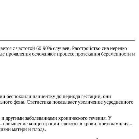
ется с частотой 60-90% случаев. Расстройство сна нередко
ые проявления осложняют процесс протекания беременности и
и беспокоили пациентку до периода гестации, они
льного фона. Статистика показывает увеличение усредненного
 и другими заболеваниями хронического течения. У
 – повышение концентрации глюкозы в крови, преэклампсия –
жизни матери и плода.