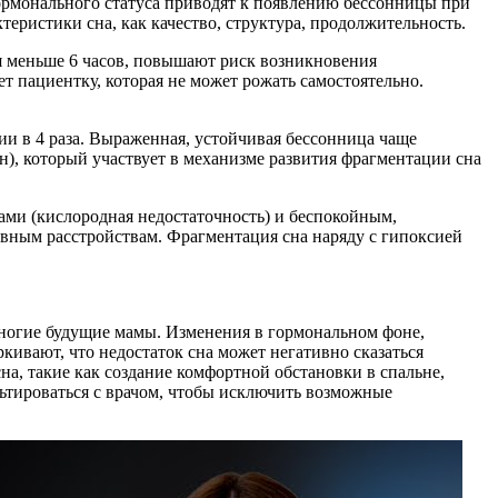
ормонального статуса приводят к появлению бессонницы при
ристики сна, как качество, структура, продолжительность.
я меньше 6 часов, повышают риск возникновения
ет пациентку, которая не может рожать самостоятельно.
ии в 4 раза. Выраженная, устойчивая бессонница чаще
н), который участвует в механизме развития фрагментации сна
ами (кислородная недостаточность) и беспокойным,
ивным расстройствам. Фрагментация сна наряду с гипоксией
многие будущие мамы. Изменения в гормональном фоне,
ивают, что недостаток сна может негативно сказаться
а, такие как создание комфортной обстановки в спальне,
ьтироваться с врачом, чтобы исключить возможные