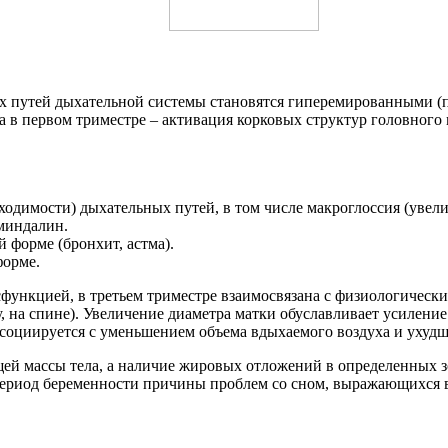
их путей дыхательной системы становятся гиперемированными 
а в первом триместре – активация корковых структур головного
одимости) дыхательных путей, в том числе макроглоссия (увели
 миндалин.
 форме (бронхит, астма).
форме.
функцией, в третьем триместре взаимосвязана с физиологически
, на спине). Увеличение диаметра матки обуславливает усилени
ссоциируется с уменьшением объема вдыхаемого воздуха и ухуд
й массы тела, а наличие жировых отложений в определенных зо
 период беременности причины проблем со сном, выражающихся 