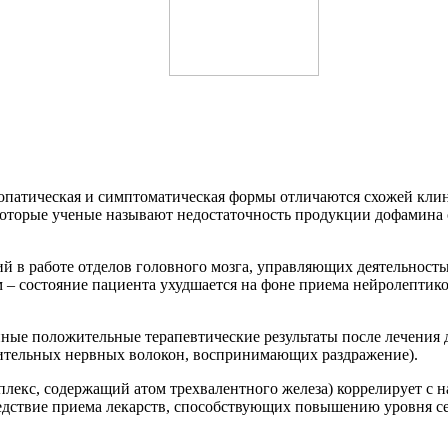
патическая и симптоматическая формы отличаются схожей клини
екоторые ученые называют недостаточность продукции дофами
 в работе отделов головного мозга, управляющих деятельность
 – состояние пациента ухудшается на фоне приема нейролептик
ые положительные терапевтические результаты после лечения 
вительных нервных волокон, воспринимающих раздражение).
екс, содержащий атом трехвалентного железа) коррелирует с 
дствие приема лекарств, способствующих повышению уровня сер