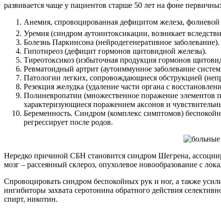
развивается чаще у пациентов старше 50 лет на фоне первичны
Анемия, спровоцированная дефицитом железа, фолиевой
Уремия (синдром аутоинтоксикации, возникает вследстви
Болезнь Паркинсона (нейродегенеративное заболевание).
Гипотиреоз (дефицит гормонов щитовидной железы).
Тиреотоксикоз (избыточная продукция гормонов щитови
Ревматоидный артрит (аутоиммунное заболевание систем
Патологии легких, сопровождающиеся обструкцией (неп
Резекция желудка (удаление части органа с восстановле
Полиневропатии (множественное поражение элементов пер
характеризующиеся поражением аксонов и чувствительн
Беременность. Синдром (комплекс симптомов) беспокойны
регрессирует после родов.
Нередко причиной СБН становится синдром Шегрена, ассоции
мозг – рассеянный склероз, опухолевое новообразование с лок
Спровоцировать синдром беспокойных рук и ног, а также усил
ингибиторы захвата серотонина обратного действия селективн
спирт, никотин.