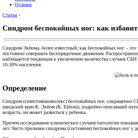
Отзывы
Статьи
›
Синдром беспокойных ног: как избави
Синдром Экбома, более известный, как беспокойных ног – это
постоянно совершать беспорядочные движения. Распространенн
наблюдается тенденция к увеличению количества случаев СБН в
10-30% населения.
Определение
Синдром (симптомокомплекс) беспокойных ног, сокращенно СБН
шведский врач К. Экбом (К. Ekbom), подробно описавший пат
возраста, он может развиться у ребенка.
Причем исследование клинических случаев патологии показыва
лет. Часто признаки синдрома (состояния) беспокойных ног у 