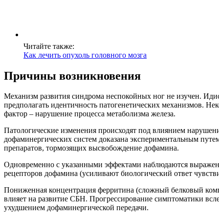
Читайте также:
Как лечить опухоль головного мозга
Причины возникновения
Механизм развития синдрома неспокойных ног не изучен. Идио
предполагать идентичность патогенетических механизмов. Н
фактор – нарушение процесса метаболизма железа.
Патологические изменения происходят под влиянием нарушений
дофаминергических систем доказана экспериментальным путем
препаратов, тормозящих высвобождение дофамина.
Одновременно с указанными эффектами наблюдаются выраженн
рецепторов дофамина (усиливают биологический ответ чувст
Пониженная концентрация ферритина (сложный белковый компл
влияет на развитие СБН. Прогрессирование симптоматики всле
ухудшением дофаминергической передачи.