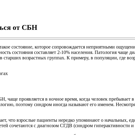
ться от СБН
 такое состояние, которое сопровождается неприятными ощущен
ость состояния составляет 2-10% населения. Патология чаще ди
 старших возрастных группах. К примеру, в популяции, где воз
, чаще проявляется в ночное время, когда человек пребывает 
ологию, поэтому синдром иногда называют его именем. Несмотр
ет, что взрослые пациенты нередко упоминают о начальных, еди
детей сочетаются с диагнозом СГДВ (синдром гиперактивности и