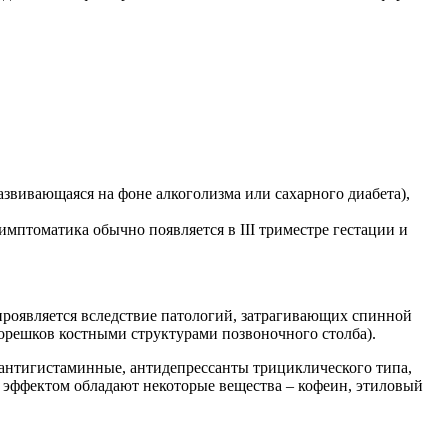
звивающаяся на фоне алкоголизма или сахарного диабета),
мптоматика обычно появляется в III триместре гестации и
роявляется вследствие патологий, затрагивающих спинной
корешков костными структурами позвоночного столба).
(антигистаминные, антидепрессанты трициклического типа,
м эффектом обладают некоторые вещества – кофеин, этиловый