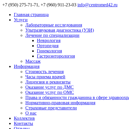
+7 (950) 275-71-71, +7 (960) 911-23-03
info@centromed42.ru
Главная страница
Услуги
Лабораторные исследования
Ультразвуковая диагностика (УЗИ)
Лечение по специализации
Неврология
Ортопедия
Гинекология
Гастроэнторология
Массаж
Информация
Стоимость лечения
Часы приема врачей
Лицензия и реквизиты
Оказание услуг по ДМС
Оказание услуг по ОМС
Права и обязанности гражданина в сфере здравоох
Нормативно-правовая информация
Страховые представители
О нас
Коллектив
Контакты
Отзывы