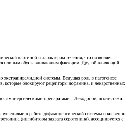
ческой картиной и характером течения, что позволяет
на основным обуславливающим фактором. Другой влияющий
ю экстрапирамидной системы. Ведущая роль в патогенезе
ов, которые блокируют рецепторы дофамина, и лекарственных
дофаминергическими препаратами – Леводопой, агонистами
нарушениями в работе дофаминергической системы и косвенно
отонина (ингибиторы захвата серотонина), ассоциируется с