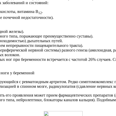
х заболеваний и состояний:
 кислоты, витамина B
.
12
е почечной недостаточности).
дной железы).
ного типа, поражающее преимущественно суставы).
роходимостью) дыхательных путей.
нием непрерывности пищеварительного тракта).
иферической нервной системы) разного генеза (амилоидная, ра
ых волокон.
х ног при беременности встречается с частотой 26% случаев. Си
рующийся с ревматоидным артритом. Редко симптомокомплекс п
ализацией в спинном мозге, радикулопатия (сдавление нервных 
ить его проявления может прием фармацевтических препаратов 
ого типа, нейролептики, блокаторы каналов кальция). Подобны