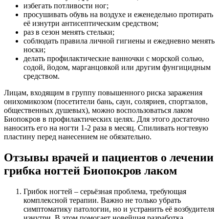
избегать потливости ног;
просушивать обувь на воздухе и еженедельно протирать
её изнутри антисептическим средством;
раз в сезон менять стельки;
соблюдать правила личной гигиены и ежедневно менять
носки;
делать профилактические ванночки с морской солью,
содой, йодом, марганцовкой или другим фунгицидным
средством.
Лицам, входящим в группу повышенного риска заражения
онихомикозом (посетители бань, саун, соляриев, спортзалов,
общественных душевых), можно воспользоваться лаком
Биопокров в профилактических целях. Для этого достаточно
наносить его на ногти 1-2 раза в месяц. Спиливать ногтевую
пластину перед нанесением не обязательно.
Отзывы врачей и пациентов о лечении
грибка ногтей Биопокров лаком
Грибок ногтей – серьёзная проблема, требующая
комплексной терапии. Важно не только убрать
симптоматику патологии, но и устранить её возбудителя
изнутри. В этом помогает новейшая разработка