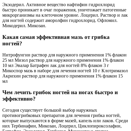
Экзодерил. Активное вещество нафтифин гидрохлорид
быстро проникает в очаг поражения, уничтожает патогенные
микрорганизмы на клеточном уровне. Лоцерил. Раствор и лак
для ногтей содержит аморолфин гидрохлорид. Офломил.
Микодерил. Микозан.
Какая самая эффективная мазь от грибка
ногтей?
Нитрофунгин раствор для наружного применения 1% флакон
25 мл Мизол раствор для наружного применения 1% флакон
10 мл Эвалар Батрафен лак для ногтей 8% флакон 3 г
Микоспор мазь в наборе для лечения ногтей 10 г Клотримазол
Акрихин раствор для наружного применения 1% флакон 15
мл
Чем лечить грибок ногтей на ногах быстро и
эффективно?
Сегодня существует большой выбор наружных
противогрибковых препаратов для лечения грибка ногтей,
которые выпускаются в форме мазей, капель или лаков. Среди
них Тербинафин, Микозан, Лоцерил, Циклопироксолафин,