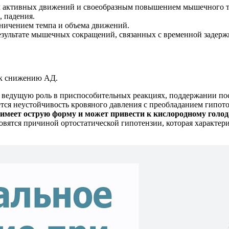
м активных движений и своеобразным повышением мышечного т
, падения.
аничением темпа и объема движений.
езультате мышечных сокращений, связанных с временной задер
 к снижению АД.
ей ведущую роль в приспособительных реакциях, поддержании п
ся неустойчивость кровяного давления с преобладанием гипотон
имеет острую форму и может привести к кислородному голод
новятся причиной ортостатической гипотензии, которая характер