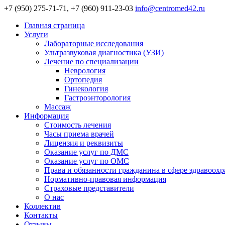
+7 (950) 275-71-71, +7 (960) 911-23-03
info@centromed42.ru
Главная страница
Услуги
Лабораторные исследования
Ультразвуковая диагностика (УЗИ)
Лечение по специализации
Неврология
Ортопедия
Гинекология
Гастроэнторология
Массаж
Информация
Стоимость лечения
Часы приема врачей
Лицензия и реквизиты
Оказание услуг по ДМС
Оказание услуг по ОМС
Права и обязанности гражданина в сфере здравоох
Нормативно-правовая информация
Страховые представители
О нас
Коллектив
Контакты
Отзывы