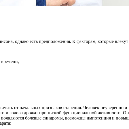
она, однако есть предположения. К факторам, которые влекут 
 времени;
чить от начальных признаков старения. Человек неуверенно и м
ости и голова дрожат при низкой функциональной активности. О
, появляются болевые синдромы, возможны импотенция и повыш
арата: