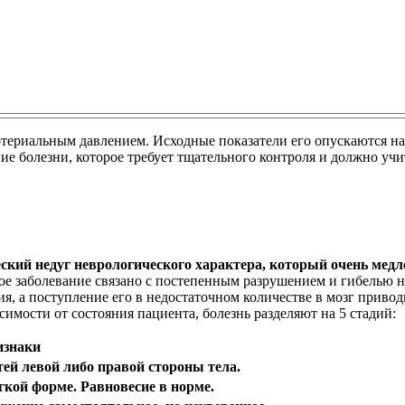
териальным давлением. Исходные показатели его опускаются на
ие болезни, которое требует тщательного контроля и должно учи
ий недуг неврологического характера, который очень медле
ное заболевание связано с постепенным разрушением и гибелью
ия, а поступление его в недостаточном количестве в мозг приво
имости от состояния пациента, болезнь разделяют на 5 стадий:
изнаки
й левой либо правой стороны тела.
гкой форме. Равновесие в норме.