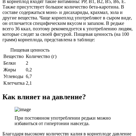
В корнеплод входят такие витамины: РР, В1, В2, В5, В6, Е.
Также присутствует большое количество бета-каротина. В
составе содержаться моно- и дисахариды, крахмал, зола и
другие вещества. Чаще корнеплод употребляют в сыром виде,
он отличается специфическим вкусом и запахом. В редьке
всего 36 ккал, поэтому рекомендуется к употреблению людям,
которые следят за своей фигурой. Пищевая ценность (на 100
грамм) корнеплода, представлена в таблице:
Пищевая ценность
Вещество
Количество (г)
Белки
2
Жиры
0,2
Углеводы
6,7
Клетчатка
2,1
Как влияет на давление?
При постоянном употреблении редьки можно
избавиться от гипертонии навсегда.
Благодаря высокому количеству калия в корнеплоде давление