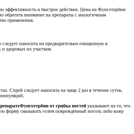
кую эффективность и быстрое действие. Цена на Фунготербин
ожно обратить внимание на препараты с аналогичным
тво применения.
т следует наносить на предварительно очищенную и
 и здоровых их участков.
. Спрей следует наносить на чаще 2 раз в течение суток,
анипуляций.
репарате
Фунготербин от грибка ногтей
указывают на то, что
нную форму смазывать гелем повреждённый ноготь либо кожу