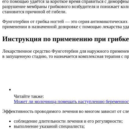
его помощью удаётся за короткое время справиться с диморф
разрушение мембраны грибкового возбудителя и понижает колич
становится причиной её гибели.
Фунготербин от грибка ногтей — это серия антимикотических
применении в назначенной дозировке с помощью лекарства удаё
Инструкция по применению при грибке
Лекарственное средство Фунготербин для наружного применения
в запущенную стадию, то назначается комплексная терапия с п
Читайте также:
Может ли молочница помешать наступлению беременнос
Эффективность проводимого лечения во многом зависит от сл
соблюдение длительности лечения и его регулярности;
выполнение указаний специалиста;