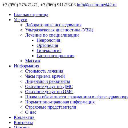
+7 (950) 275-71-71, +7 (960) 911-23-03
info@centromed42.ru
Главная страница
Услуги
Лабораторные исследования
Ультразвуковая диагностика (УЗИ)
Лечение по специализации
Неврология
Ортопедия
Гинекология
Гастроэнторология
Массаж
Информация
Стоимость лечения
Часы приема врачей
Лицензия и реквизиты
Оказание услуг по ДМС
Оказание услуг по ОМС
Права и обязанности гражданина в сфере здравоох
Нормативно-правовая информация
Страховые представители
О нас
Коллектив
Контакты
Отзывы