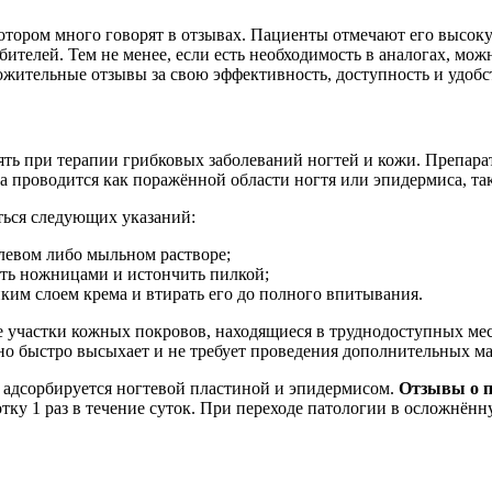
 котором много говорят в отзывах. Пациенты отмечают его высо
ебителей. Тем не менее, если есть необходимость в аналогах, м
жительные отзывы за свою эффективность, доступность и удобс
ть при терапии грибковых заболеваний ногтей и кожи. Препара
а проводится как поражённой области ногтя или эпидермиса, так
ться следующих указаний:
левом либо мыльном растворе;
ать ножницами и истончить пилкой;
ким слоем крема и втирать его до полного впитывания.
астки кожных покровов, находящиеся в труднодоступных местах
чно быстро высыхает и не требует проведения дополнительных м
 адсорбируется ногтевой пластиной и эпидермисом.
Отзывы о п
отку 1 раз в течение суток. При переходе патологии в осложнё