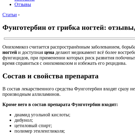
Отзывы
Статьи
›
Фунготербин от грибка ногтей: отзывы,
Онихомикоз считается распространённым заболеванием, борьб
ногтей
и доступная
цена
делают медикамент всё более востреб
фунгицидов, при применении которых риск развития побочных 
время справиться с онихомикозом и избежать его рецидива.
Состав и свойства препарата
В состав лекарственного средства Фунготербин входят сразу
производным аллиламинов.
Кроме него в состав препарата Фунготербин входит:
диамид угольной кислоты;
дибунол;
цетиловый спирт;
полимер этиленгликоля;