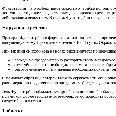
Фунготербин – это эффективное средство от грибка ногтей, о
доступная, что делает его доступным для широкого круга потр
действующим веществом. В целом, Фунготербин получает поло
Наружные средства
Препарат Фунготербин в форме крема или мази можно применя
высушенную кожу 1 раз в день в течение 10-14 суток. Обработк
При терапии онихомикоза на ногах рекомендуется придержива
необходимо предварительно распарить стопы в содово-со
размягчённые ногти необходимо как можно короче обрез
подготовленные ногти и пальцы необходимо покрыть тон
С помощью спрея Фунготербин можно обрабатывать обширные уч
равномерно распределяя его по эпидермису. Средство достато
Гель Фунготербин обладает нежирной консистенцией и быстро
при лёгкой форме заболевания рекомендуется проводить обраб
следует 2 раза в сутки.
Таблетки