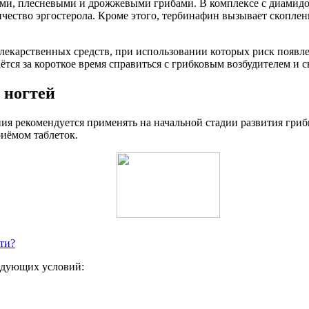
ными, плесневыми и дрожжевыми грибами. В комплексе с диамид
ество эргостерола. Кроме этого, тербинафин вызывает скоплени
 лекарственных средств, при использовании которых риск появ
тся за короткое время справиться с грибковым возбудителем и с
 ногтей
 рекомендуется применять на начальной стадии развития грибко
риёмом таблеток.
ти?
едующих условий: