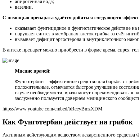
апирогенная вода;
вазелин.
С помощью препарата удаётся добиться следующего эффект
оказывает фунгицидное и фунгистатическое действие на 
нарушает синтез в мембранах клеток грибка за счёт инги
вызывает дефицит эргостерола и внутриклеточного накопл
В аптеке препарат можно приобрести в форме крема, спрея, гел
Мнение врачей:
Фунготербин – эффективное средство для борьбы с гриб
положительные, отмечается быстрое улучшение состояния
случае необходимости, врачи могут порекомендовать ана
заслуженно пользуется доверием медицинского сообществ
https://www.youtube.com/embed/bRceyBmzXDM
Как Фунготербин действует на грибок
Активным действующим веществом лекарственного средства Ф