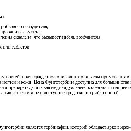
а:
грибкового возбудителя;
бирования фермента;
ения сквалена, что вызывает гибель возбудителя.
я или таблеток.
ком ногтей, подтвержденное многолетним опытом применения вр
 ногтей и кожи. Цена Фунготербина доступна для большинства 
логи препарата, учитывая индивидуальные особенности пациент
а как эффективное и доступное средство от грибка ногтей.
унготербин является тербинафин, который обладает ярко выр