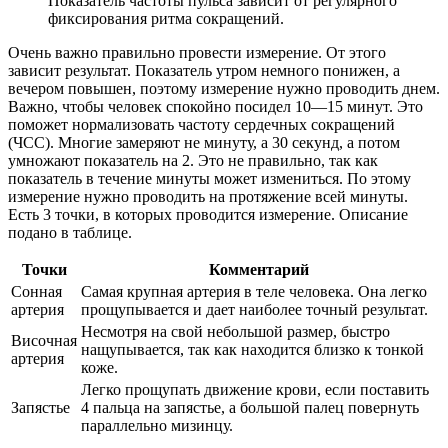
Показатель частоты пульса зависит от регулярного
фиксирования ритма сокращений.
Очень важно правильно провести измерение. От этого
зависит результат. Показатель утром немного понижен, а
вечером повышен, поэтому измерение нужно проводить днем.
Важно, чтобы человек спокойно посидел 10—15 минут. Это
поможет нормализовать частоту сердечных сокращений
(ЧСС). Многие замеряют не минуту, а 30 секунд, а потом
умножают показатель на 2. Это не правильно, так как
показатель в течение минуты может измениться. По этому
измерение нужно проводить на протяжение всей минуты.
Есть 3 точки, в которых проводится измерение. Описание
подано в таблице.
Точки
Комментарий
Сонная
Самая крупная артерия в теле человека. Она легко
артерия
прощупывается и дает наиболее точный результат.
Несмотря на свой небольшой размер, быстро
Височная
нащупывается, так как находится близко к тонкой
артерия
коже.
Легко прощупать движение крови, если поставить
Запястье
4 пальца на запястье, а большой палец повернуть
параллельно мизинцу.