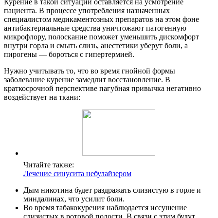
Курение в такой ситуации оставляется на усмотрение
пациента. В процессе употребления назначенных
специалистом медикаментозных препаратов на этом фоне
антибактериальные средства уничтожают патогенную
микрофлору, полоскание поможет уменьшить дискомфорт
внутри горла и смыть слизь, анестетики уберут боли, а
пирогены — бороться с гипертермией.
Нужно учитывать то, что во время гнойной формы
заболевание курение замедлит восстановление. В
краткосрочной перспективе пагубная привычка негативно
воздействует на ткани:
Читайте также:
Лечение синусита небулайзером
Дым никотина будет раздражать слизистую в горле и
миндалинах, что усилит боли.
Во время табакокурения наблюдается иссушение
слизистых в ротовой полости. В связи с этим будут