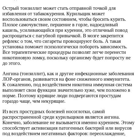
Острый тонзиллит может стать отправной точкой для
избавления от табакокурения. Курильщик может
воспользоваться своим состоянием, чтобы бросить курить.
Плохое самочувствие, першение в горле, надоедливый
кашель, усиливающийся при курении, это отличный повод
распрощаться с пагубной привычкой. В мозге закрепится
рефлекс о том, что сигареты провоцируют боль. А такая
установка поможет психологически побороть зависимость.
Все терапевтические процедуры позволят легче перенести
никотиновую ломку, поскольку организму будет попросту не
до этого.
Ангина (тонзиллит), как и другие инфекционные заболевания
ЛОР-органов, развивается на фоне сниженного иммунитета.
К сожалению, под воздействием никотина иммунная система
выполняет свои функции значительно хуже, чем положено в
норме. Поэтому курящие люди подвергаются простудам
гораздо чаще, чем некурящие.
Из всех простудных болезней носоглотки, самой
распространенной среди курильщиков является ангина.
Конечно, заболевание не вызывается именно курением. Этому
способствует активизация патогенных бактерий или вирусов
под воздействием негативных факторов: переохлаждение,