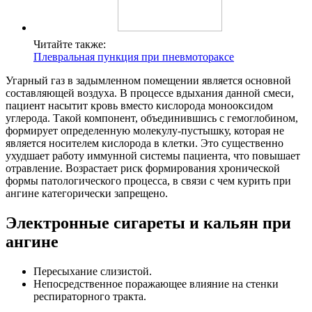
Читайте также:
Плевральная пункция при пневмотораксе
Угарный газ в задымленном помещении является основной
составляющей воздуха. В процессе вдыхания данной смеси,
пациент насытит кровь вместо кислорода монооксидом
углерода. Такой компонент, объединившись с гемоглобином,
формирует определенную молекулу-пустышку, которая не
является носителем кислорода в клетки. Это существенно
ухудшает работу иммунной системы пациента, что повышает
отравление. Возрастает риск формирования хронической
формы патологического процесса, в связи с чем курить при
ангине категорически запрещено.
Электронные сигареты и кальян при
ангине
Пересыхание слизистой.
Непосредственное поражающее влияние на стенки
респираторного тракта.