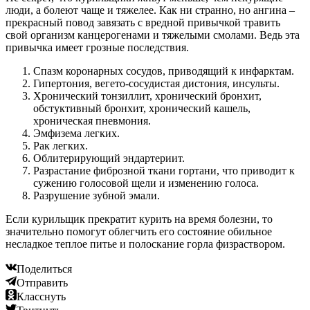
люди, а болеют чаще и тяжелее. Как ни странно, но ангина –
прекрасный повод завязать с вредной привычкой травить
свой организм канцерогенами и тяжелыми смолами. Ведь эта
привычка имеет грозные последствия.
Спазм коронарных сосудов, приводящий к инфарктам.
Гипертония, вегето-сосудистая дистония, инсульты.
Хронический тонзиллит, хронический бронхит,
обстуктивный бронхит, хронический кашель,
хроническая пневмония.
Эмфизема легких.
Рак легких.
Облитерирующий эндартериит.
Разрастание фиброзной ткани гортани, что приводит к
сужению голосовой щели и изменению голоса.
Разрушение зубной эмали.
Если курильщик прекратит курить на время болезни, то
значительно помогут облегчить его состояние обильное
несладкое теплое питье и полоскание горла физраствором.
Поделиться
Отправить
Класснуть