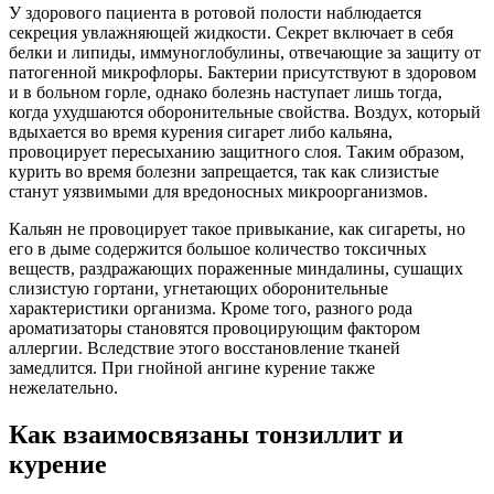
У здорового пациента в ротовой полости наблюдается
секреция увлажняющей жидкости. Секрет включает в себя
белки и липиды, иммуноглобулины, отвечающие за защиту от
патогенной микрофлоры. Бактерии присутствуют в здоровом
и в больном горле, однако болезнь наступает лишь тогда,
когда ухудшаются оборонительные свойства. Воздух, который
вдыхается во время курения сигарет либо кальяна,
провоцирует пересыханию защитного слоя. Таким образом,
курить во время болезни запрещается, так как слизистые
станут уязвимыми для вредоносных микроорганизмов.
Кальян не провоцирует такое привыкание, как сигареты, но
его в дыме содержится большое количество токсичных
веществ, раздражающих пораженные миндалины, сушащих
слизистую гортани, угнетающих оборонительные
характеристики организма. Кроме того, разного рода
ароматизаторы становятся провоцирующим фактором
аллергии. Вследствие этого восстановление тканей
замедлится. При гнойной ангине курение также
нежелательно.
Как взаимосвязаны тонзиллит и
курение