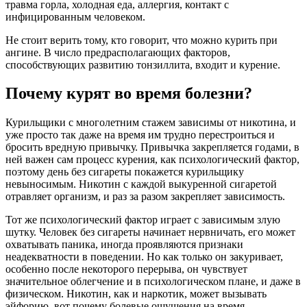
травма горла, холодная еда, аллергия, контакт с
инфицированным человеком.
Не стоит верить тому, кто говорит, что можно курить при
ангине. В число предрасполагающих факторов,
способствующих развитию тонзиллита, входит и курение.
Почему курят во время болезни?
Курильщики с многолетним стажем зависимы от никотина, и
уже просто так даже на время им трудно перестроиться и
бросить вредную привычку. Привычка закрепляется годами, в
ней важен сам процесс курения, как психологический фактор,
поэтому день без сигареты покажется курильщику
невыносимым. Никотин с каждой выкуренной сигаретой
отравляет организм, и раз за разом закрепляет зависимость.
Тот же психологический фактор играет с зависимым злую
шутку. Человек без сигареты начинает нервничать, его может
охватывать паника, иногда проявляются признаки
неадекватности в поведении. Но как только он закуривает,
особенно после некоторого перерыва, он чувствует
значительное облегчение и в психологическом плане, и даже в
физическом. Никотин, как и наркотик, может вызывать
эйфорию, вот почему болевые ощущения на время