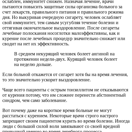
ослаблен, иммунитет снижен. Назначая лечение, врачи
пытаются повысить защитные силы организма больного за
счет лекарств, правильного питания и правильного режима
дня. Но выкуривая очередную сигарету, человек ослабляет
свой иммунитет, тем самым усугубляя течение болезни и
оттягивая окончательное выздоровление. После сигареты
лечебные полоскания носоглотки малоэффективны, как и
курение после лечебных процедур значительно снижает или
сводит на нет их эффективность.
В среднем некурящий человек болеет ангиной на
протяжении недели-двух. Курящий человек болеет
на неделю дольше.
Если больной откажется от сигарет хотя бы на время лечения,
то это значительно ускорит выздоровление.
Чаще всего пациенты с острым тонзиллитом не отказываются
от курения потому, что им сложнее перенести абстинентный
синдром, чем само заболевание.
Вот почему даже на короткое время больные не могут
расстаться с курением. Некоторые врачи строго настрого
запрещают своим пациентом курить во время болезни. Иногда
люди с большой силой воли завязывают со своей вредной
привычкой именно во время лечебного процесса.