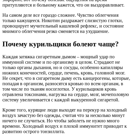
притупляются и больному кажется, что он выздоравливает.
На самом деле все гораздо сложнее. Чувство облегчения
только кажущееся. Никотин раздражает слизистую глотки,
провоцирует мучительный кашлевой рефлекс, и состояние
мнимого облегчения резко сменяется на ухудшение.
Почему курильщики болеют чаще?
Каждая затяжка сигаретным дымом – мощный удар по
иммунной системе и по организму в целом. Страдают не
только органы дыхания, но и сосуды, особенно капилляры
нижних конечностей, сердце, печень, кровь, головной мозг.
Не секрет, что в сигаретном дыму есть канцерогены, которые,
попадая в организм, разносятся кровью по всем органам, в
том числе по тканям носоглотки. У курильщиков кровь
отравлена токсинами, нагрузка на сердце, мозг, мочеполовую
систему увеличивается с каждой выкуренной сигаретой.
Кроме того, курящие люди выходят на перекур на холодный
воздух зачастую без одежды, считая что за несколько минут
ничего не случиться. Но чтобы заболеть не нужно много
времени. Холодный воздух и плохой иммунитет приводит к
развитию острого тонзиллита.