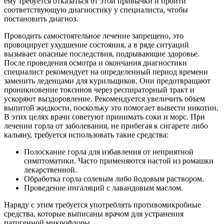
ему требуется отказаться от этой привычки и пройти
соответствующую диагностику у специалиста, чтобы
постановить диагноз.
Проводить самостоятельное лечение запрещено, это
провоцирует ухудшение состояния, а в ряде ситуаций
вызывает опасные последствия, подрывающие здоровье.
После проведения осмотра и окончания диагностики
специалист рекомендует на определенный период времени
заменить леденцами для курильщиков. Они предотвращают
проникновение токсинов через респираторный тракт и
ускоряют выздоровление. Рекомендуется увеличить объем
выпитой жидкости, поскольку это помогает вывести никотин.
В этих целях врачи советуют принимать соки и морс. При
лечении горла от заболевания, не прибегая к сигарете либо
кальяну, требуется использовать такие средства:
Полоскание горла для избавления от неприятной
симптоматики. Часто применяются настой из ромашки
лекарственной.
Обработка горла солевым либо йодовым раствором.
Проведение ингаляций с лавандовым маслом.
Наряду с этим требуется употреблять противомикробные
средства, которые выписаны врачом для устранения
патогенной микрофлоры.