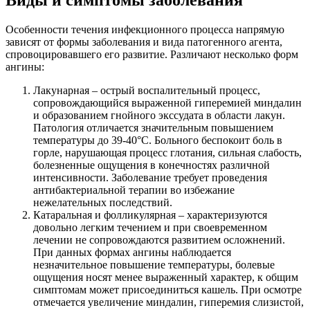
Виды и симптомы заболевания
Особенности течения инфекционного процесса напрямую
зависят от формы заболевания и вида патогенного агента,
спровоцировавшего его развитие. Различают несколько форм
ангины:
Лакунарная – острый воспалительный процесс,
сопровождающийся выраженной гиперемией миндалин
и образованием гнойного экссудата в области лакун.
Патология отличается значительным повышением
температуры до 39-40°C. Больного беспокоит боль в
горле, нарушающая процесс глотания, сильная слабость,
болезненные ощущения в конечностях различной
интенсивности. Заболевание требует проведения
антибактериальной терапии во избежание
нежелательных последствий.
Катаральная и фолликулярная – характеризуются
довольно легким течением и при своевременном
лечении не сопровождаются развитием осложнений.
При данных формах ангины наблюдается
незначительное повышение температуры, болевые
ощущения носят менее выраженный характер, к общим
симптомам может присоединиться кашель. При осмотре
отмечается увеличение миндалин, гиперемия слизистой,