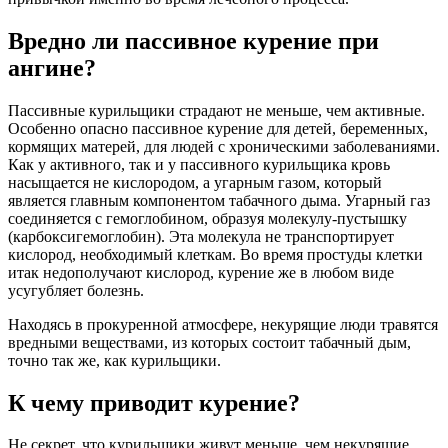
Вредно ли пассивное курение при
ангине?
Пассивные курильщики страдают не меньше, чем активные.
Особенно опасно пассивное курение для детей, беременных,
кормящих матерей, для людей с хроническими заболеваниями.
Как у активного, так и у пассивного курильщика кровь
насыщается не кислородом, а угарным газом, который
является главным компонентом табачного дыма. Угарный газ
соединяется с гемоглобином, образуя молекулу-пустышку
(карбоксигемоглобин). Эта молекула не транспортирует
кислород, необходимый клеткам. Во время простуды клетки
итак недополучают кислород, курение же в любом виде
усугубляет болезнь.
Находясь в прокуренной атмосфере, некурящие люди травятся
вредными веществами, из которых состоит табачный дым,
точно так же, как курильщики.
К чему приводит курение?
Не секрет, что курильщики живут меньше, чем некурящие