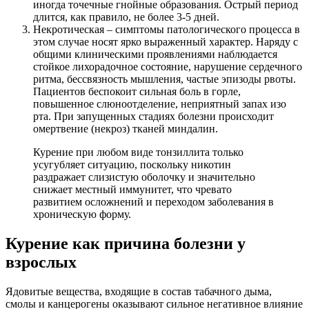
иногда точечные гнойные образования. Острый период
длится, как правило, не более 3-5 дней.
Некротическая – симптомы патологического процесса в
этом случае носят ярко выраженный характер. Наряду с
общими клиническими проявлениями наблюдается
стойкое лихорадочное состояние, нарушение сердечного
ритма, бессвязность мышления, частые эпизоды рвоты.
Пациентов беспокоит сильная боль в горле,
повышенное слюноотделение, неприятный запах изо
рта. При запущенных стадиях болезни происходит
омертвение (некроз) тканей миндалин.
Курение при любом виде тонзиллита только
усугубляет ситуацию, поскольку никотин
раздражает слизистую оболочку и значительно
снижает местный иммунитет, что чревато
развитием осложнений и переходом заболевания в
хроническую форму.
Курение как причина болезни у
взрослых
Ядовитые вещества, входящие в состав табачного дыма,
смолы и канцерогены оказывают сильное негативное влияние