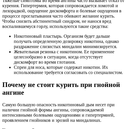
Тяжелые симптомы во время ангины часто вызывает отказ от
курения. Гипертермия, которая сопровождается ломотой и
лихорадкой, ощущение дискомфорта и болевые ощущения в
процессе проглатывания часто обивают желание курить.
Чтобы снизить абстинентный синдром, не нанося вред
воспалившемуся горлу, используются такие средства:
Никотиновый пластырь. Организм будет дальше
получать определенную дозировку никотина, однако
раздражение слизистых миндалин минимизируется.
Жевательная резинка с никотином. Ее применение
целесообразно в ситуации, когда отсутствует
дискомфорт во время глотания.
Спреи для носа, которые содержат никотин. Их
использование требуется согласовать со специалистом.
Почему не стоит курить при гнойной
ангине
Самую большую опасность никотиновый дым несет при
наличии гнойной формы ангины, сопровождаемой
интенсивными болевыми ощущениями и гипертермией,
проявлением гнойников и эрозий на миндалинах.