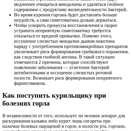
медленнее очищаться миндалины и удаляться гнойное
содержимое с продуктами жизнедеятельности бактерий.
Во время курения гортань будет доставлять больше
неудобств, а сама симптоматика дольше держаться.
Чтобы ускорить процессы восстановления и скорее
устранить неприятную симптоматику требуется
отказаться от вредной привычки. Помимо этого,
иссушение слизистых миндалин дымом никотина
наряду с употреблением противомикробных препаратов
увеличивает риск формирования грибкового поражения,
как следствия гнойной ангины. В такой ситуации
отмечаются 2 причины, которые способствуют
появлению заболевания — угнетение бактерий
антибиотиками и иссушение слизистых ротовой
полости. Возникает риск формирования неприятного
фарингомикоза.
Как поступить курильщику при
болезнях горла
В независимости от того, использует ли человек аппарат для
раскуривания кальяна либо курит лишь сигареты при
наличии болевых ощущений в горле, в полости рта, гортани,