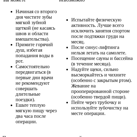
Начиная со второго
дня чистите зубы
Испытайте физическую
мягкой зубной
активность. Лучше всего
щеткой (не касаясь
исключить занятия спортом
швов и области
после подтяжки груди на
вмешательства).
месяц.
Примите горячий
После синус-лифтинга
душ, избегая
нельзя летать на самолете.
попадания воды в
Посещение сауны и бассейна
рот.
(в течение месяца).
Самостоятельно
Надуйте щеки, сильно
передвигаться (в
высморкайтесь и чихните
первые дни врачи
(особенно с закрытым ртом).
не рекомендуют
Жевание на
совершать
прооперированной стороне
длительные
(особенно твердой пищи).
поездки).
Пейте через трубочку и
Ешьте теплую
используйте зубочистку на
мягкую пищу через
месте операции.
два часа после
операции.