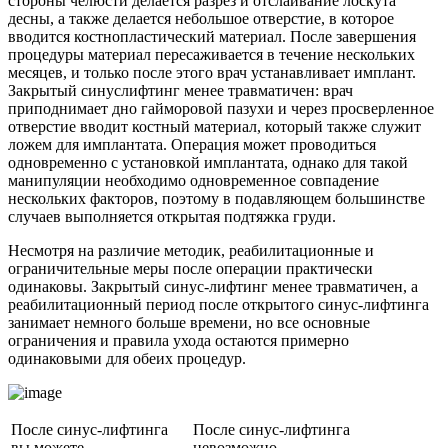
стороны челюсти делается разрез и отслаивание лоскута
десны, а также делается небольшое отверстие, в которое
вводится костнопластический материал. После завершения
процедуры материал пересаживается в течение нескольких
месяцев, и только после этого врач устанавливает имплант.
Закрытый синуслифтинг менее травматичен: врач
приподнимает дно гайморовой пазухи и через просверленное
отверстие вводит костный материал, который также служит
ложем для имплантата. Операция может проводиться
одновременно с установкой имплантата, однако для такой
манипуляции необходимо одновременное совпадение
нескольких факторов, поэтому в подавляющем большинстве
случаев выполняется открытая подтяжка груди.
Несмотря на различие методик, реабилитационные и
ограничительные меры после операции практически
одинаковы. Закрытый синус-лифтинг менее травматичен, а
реабилитационный период после открытого синус-лифтинга
занимает немного больше времени, но все основные
ограничения и правила ухода остаются примерно
одинаковыми для обеих процедур.
После синус-лифтинга
После синус-лифтинга
вы можете
невозможно