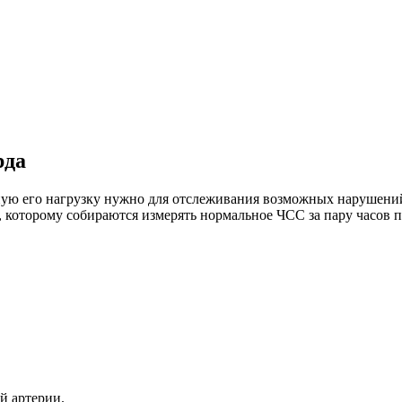
рда
ную его нагрузку нужно для отслеживания возможных нарушений
, которому собираются измерять нормальное ЧСС за пару часов 
й артерии.