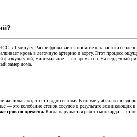
ий?
СС в 1 минуту. Расшифровывается понятие как частота сердечны
талкивает кровь в легочную артерию и аорту. Этот процесс ощущ
й физкультурой, минимальное — во время сна. На сердечный рит
мый замер дома.
и же полагают, что это одно и тоже. В норме у абсолютно здоро
ьс — это колебание стенок сосудов в результате возникающих в 
же срок по времени.
Когда нарушается работа миокарда — стан