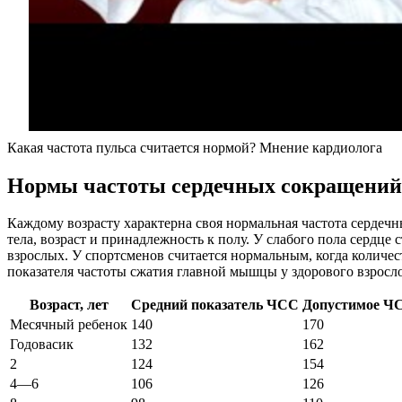
Какая частота пульса считается нормой? Мнение кардиолога
Нормы частоты сердечных сокращений
Каждому возрасту характерна своя нормальная частота сердечн
тела, возраст и принадлежность к полу. У слабого пола сердце 
взрослых. У спортсменов считается нормальным, когда количе
показателя частоты сжатия главной мышцы у здорового взросло
Возраст, лет
Средний показатель ЧСС
Допустимое Ч
Месячный ребенок
140
170
Годовасик
132
162
2
124
154
4—6
106
126