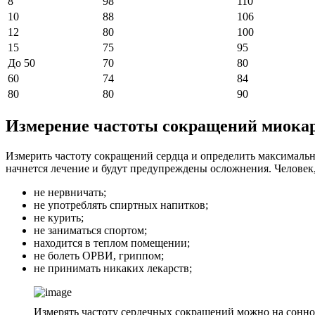
8
98
110
10
88
106
12
80
100
15
75
95
До 50
70
80
60
74
84
80
80
90
Измерение частоты сокращений миока
Измерить частоту сокращений сердца и определить максималь
начнется лечение и будут предупреждены осложнения. Человек
не нервничать;
не употреблять спиртных напитков;
не курить;
не заниматься спортом;
находится в теплом помещении;
не болеть ОРВИ, гриппом;
не принимать никаких лекарств;
Измерять частоту сердечных сокращений можно на сонно