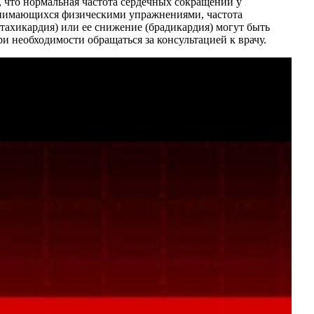
, что нормальная частота сердечных сокращений у
 занимающихся физическими упражнениями, частота
тахикардия) или ее снижение (брадикардия) могут быть
и необходимости обращаться за консультацией к врачу.