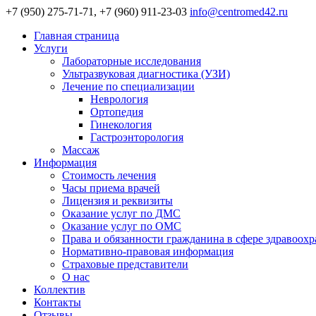
+7 (950) 275-71-71, +7 (960) 911-23-03
info@centromed42.ru
Главная страница
Услуги
Лабораторные исследования
Ультразвуковая диагностика (УЗИ)
Лечение по специализации
Неврология
Ортопедия
Гинекология
Гастроэнторология
Массаж
Информация
Стоимость лечения
Часы приема врачей
Лицензия и реквизиты
Оказание услуг по ДМС
Оказание услуг по ОМС
Права и обязанности гражданина в сфере здравоох
Нормативно-правовая информация
Страховые представители
О нас
Коллектив
Контакты
Отзывы