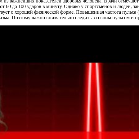
им из важнейших показателей здоровья человека. Врачи отмечают
т от 60 до 100 ударов в минуту. Однако у спортсменов и людей,
вует о хорошей физической форме. Повышенная частота пульса (
зма. Поэтому важно внимательно следить за своим пульсом и пр