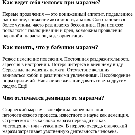
Как ведет себя человек при маразме?
Первые проявления — это пониженный аппетит, подавленное
настроение, снижение активности, апатия. Сон становится
более чутким, часто развивается бессонница. При психозе
появляются галлюцинации и бред, возможны проявления
паранойи, нарастающая дезориентация.
Как понять, что у бабушки маразм?
Резкое изменение поведения. Постоянная раздражительность,
агрессия в настроении. Потеря интереса к внешнему виду.
Серьезные нарушения памяти. Отсутствие желания
заниматься хобби и различными увлечениями. Несоблюдение
норм приличий. Навязчивое желание давать советы другим
людям. Ещё
Чем отличается деменция от маразма?
Старческий маразм – «неофициальное» название
патологического процесса, известного в науке как деменция.
С греческого языка слово маразм переводится как
«истощение» или «угасание». В первую очередь старческий
маразм затрагивает умственную деятельность человека,