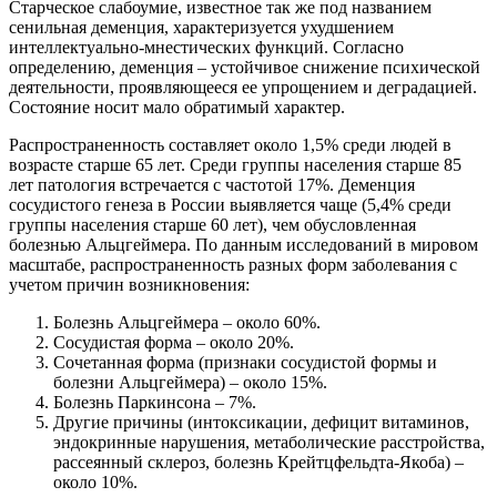
Старческое слабоумие, известное так же под названием
сенильная деменция, характеризуется ухудшением
интеллектуально-мнестических функций. Согласно
определению, деменция – устойчивое снижение психической
деятельности, проявляющееся ее упрощением и деградацией.
Состояние носит мало обратимый характер.
Распространенность составляет около 1,5% среди людей в
возрасте старше 65 лет. Среди группы населения старше 85
лет патология встречается с частотой 17%. Деменция
сосудистого генеза в России выявляется чаще (5,4% среди
группы населения старше 60 лет), чем обусловленная
болезнью Альцгеймера. По данным исследований в мировом
масштабе, распространенность разных форм заболевания с
учетом причин возникновения:
Болезнь Альцгеймера – около 60%.
Сосудистая форма – около 20%.
Сочетанная форма (признаки сосудистой формы и
болезни Альцгеймера) – около 15%.
Болезнь Паркинсона – 7%.
Другие причины (интоксикации, дефицит витаминов,
эндокринные нарушения, метаболические расстройства,
рассеянный склероз, болезнь Крейтцфельдта-Якоба) –
около 10%.