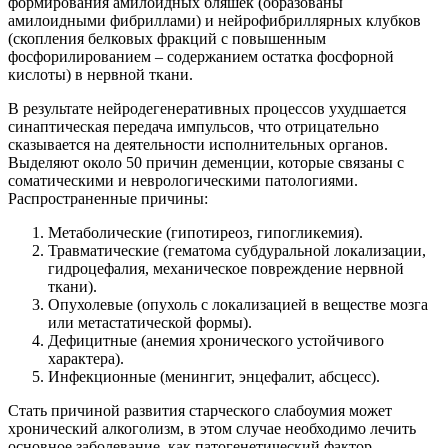
формирования амилоидных бляшек (образованы
амилоидными фибриллами) и нейрофибриллярных клубков
(скопления белковых фракций с повышенным
фосфорилированием – содержанием остатка фосфорной
кислоты) в нервной ткани.
В результате нейродегенеративных процессов ухудшается
синаптическая передача импульсов, что отрицательно
сказывается на деятельности исполнительных органов.
Выделяют около 50 причин деменции, которые связаны с
соматическими и неврологическими патологиями.
Распространенные причины:
Метаболические (гипотиреоз, гипогликемия).
Травматические (гематома субдуральной локализации,
гидроцефалия, механическое повреждение нервной
ткани).
Опухолевые (опухоль с локализацией в веществе мозга
или метастатической формы).
Дефицитные (анемия хронического устойчивого
характера).
Инфекционные (менингит, энцефалит, абсцесс).
Стать причиной развития старческого слабоумия может
хронический алкоголизм, в этом случае необходимо лечить
основное заболевание, как патогенетический фактор.