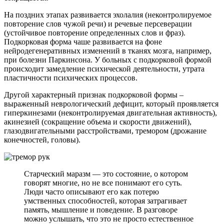
На поздних этапах развивается эхолалия (неконтролируемое
повторение слов чужой речи) и речевые персеверации
(устойчивое повторение определенных слов и фраз).
Подкорковая форма чаше развивается на фоне
нейродегенеративных изменений в тканях мозга, например,
при болезни Паркинсона. У больных с подкорковой формой
происходит замедление психической деятельности, утрата
пластичности психических процессов.
Другой характерный признак подкорковой формы –
выраженный неврологический дефицит, который проявляется
гиперкинезами (неконтролируемая двигательная активность),
акинезией (сокращение объема и скорости движений),
глазодвигательными расстройствами, тремором (дрожание
конечностей, головы).
Старческий маразм — это состояние, о котором
говорят многие, но не все понимают его суть.
Люди часто описывают его как потерю
умственных способностей, которая затрагивает
память, мышление и поведение. В разговоре
можно услышать, что это не просто естественное