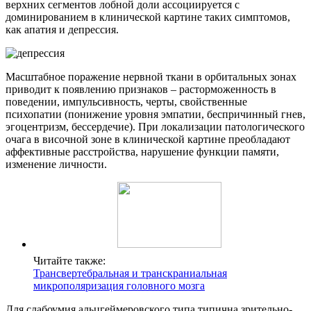
верхних сегментов лобной доли ассоциируется с
доминированием в клинической картине таких симптомов,
как апатия и депрессия.
Масштабное поражение нервной ткани в орбитальных зонах
приводит к появлению признаков – расторможенность в
поведении, импульсивность, черты, свойственные
психопатии (понижение уровня эмпатии, беспричинный гнев,
эгоцентризм, бессердечие). При локализации патологического
очага в височной зоне в клинической картине преобладают
аффективные расстройства, нарушение функции памяти,
изменение личности.
Читайте также:
Трансвертебральная и транскраниальная
микрополяризация головного мозга
Для слабоумия альцгеймеровского типа типична зрительно-