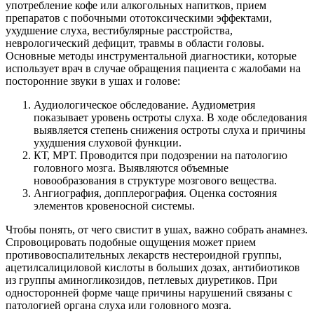
употребление кофе или алкогольных напитков, прием
препаратов с побочными ототоксическими эффектами,
ухудшение слуха, вестибулярные расстройства,
неврологический дефицит, травмы в области головы.
Основные методы инструментальной диагностики, которые
использует врач в случае обращения пациента с жалобами на
посторонние звуки в ушах и голове:
Аудиологическое обследование. Аудиометрия
показывает уровень остроты слуха. В ходе обследования
выявляется степень снижения остроты слуха и причины
ухудшения слуховой функции.
КТ, МРТ. Проводится при подозрении на патологию
головного мозга. Выявляются объемные
новообразования в структуре мозгового вещества.
Ангиография, допплерография. Оценка состояния
элементов кровеносной системы.
Чтобы понять, от чего свистит в ушах, важно собрать анамнез.
Спровоцировать подобные ощущения может прием
противовоспалительных лекарств нестероидной группы,
ацетилсалициловой кислоты в больших дозах, антибиотиков
из группы аминогликозидов, петлевых диуретиков. При
односторонней форме чаще причины нарушений связаны с
патологией органа слуха или головного мозга.