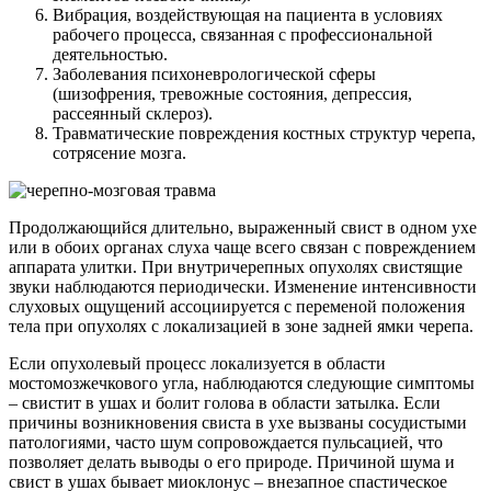
Вибрация, воздействующая на пациента в условиях
рабочего процесса, связанная с профессиональной
деятельностью.
Заболевания психоневрологической сферы
(шизофрения, тревожные состояния, депрессия,
рассеянный склероз).
Травматические повреждения костных структур черепа,
сотрясение мозга.
Продолжающийся длительно, выраженный свист в одном ухе
или в обоих органах слуха чаще всего связан с повреждением
аппарата улитки. При внутричерепных опухолях свистящие
звуки наблюдаются периодически. Изменение интенсивности
слуховых ощущений ассоциируется с переменой положения
тела при опухолях с локализацией в зоне задней ямки черепа.
Если опухолевый процесс локализуется в области
мостомозжечкового угла, наблюдаются следующие симптомы
– свистит в ушах и болит голова в области затылка. Если
причины возникновения свиста в ухе вызваны сосудистыми
патологиями, часто шум сопровождается пульсацией, что
позволяет делать выводы о его природе. Причиной шума и
свист в ушах бывает миоклонус – внезапное спастическое