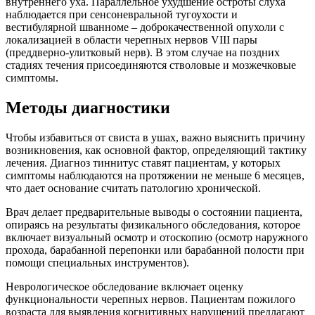
внутреннего уха. Параллельное ухудшение остроты слуха
наблюдается при сенсоневральной тугоухости и
вестибулярной шванноме – доброкачественной опухоли с
локализацией в области черепных нервов VIII пары
(преддверно-улитковый нерв). В этом случае на поздних
стадиях течения присоединяются стволовые и мозжечковые
симптомы.
Методы диагностики
Чтобы избавиться от свиста в ушах, важно выяснить причину
возникновения, как основной фактор, определяющий тактику
лечения. Диагноз тиннитус ставят пациентам, у которых
симптомы наблюдаются на протяжении не меньше 6 месяцев,
что дает основание считать патологию хронической.
Врач делает предварительные выводы о состоянии пациента,
опираясь на результаты физикального обследования, которое
включает визуальный осмотр и отоскопию (осмотр наружного
прохода, барабанной перепонки или барабанной полости при
помощи специальных инструментов).
Неврологическое обследование включает оценку
функциональности черепных нервов. Пациентам пожилого
возраста для выявления когнитивных нарушений предлагают