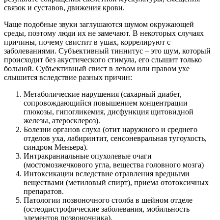
связок и суставов, движения крови.
Чаще подобные звуки заглушаются шумом окружающей
среды, поэтому люди их не замечают. В некоторых случаях
причины, почему свистит в ушах, коррелируют с
заболеваниями. Субъективный тиннитус – это шум, который
происходит без акустического стимула, его слышит только
больной. Субъективный свист в левом или правом ухе
слышится вследствие разных причин:
Метаболические нарушения (сахарный диабет,
сопровождающийся повышением концентрации
глюкозы, гипогликемия, дисфункция щитовидной
железы, атеросклероз).
Болезни органов слуха (отит наружного и среднего
отделов уха, лабиринтит, сенсоневральная тугоухость,
синдром Меньера).
Интракраниальные опухолевые очаги
(мостомозжечкового угла, вещества головного мозга)
Интоксикации вследствие отравления вредными
веществами (метиловый спирт), приема ототоксичных
препаратов.
Патологии позвоночного столба в шейном отделе
(остеодистрофические заболевания, мобильность
элементов позвоночника).