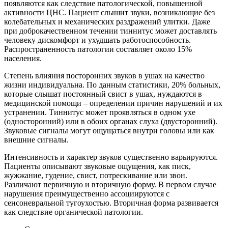
появляются как следствие патологической, повышенной
активности ЦНС. Пациент слышит звуки, возникающие без
колебательных и механических раздражений улитки. Даже
при доброкачественном течении тиннитус может доставлять
человеку дискомфорт и ухудшать работоспособность.
Распространенность патологии составляет около 15%
населения.
Степень влияния посторонних звуков в ушах на качество
жизни индивидуальна. По данным статистики, 20% больных,
которые слышат постоянный свист в ушах, нуждаются в
медицинской помощи – определении причин нарушений и их
устранении. Тиннитус может проявляться в одном ухе
(односторонний) или в обоих органах слуха (двусторонний).
Звуковые сигналы могут ощущаться внутри головы или как
внешние сигналы.
Интенсивность и характер звуков существенно варьируются.
Пациенты описывают звуковые ощущения, как писк,
жужжание, гудение, свист, потрескивание или звон.
Различают первичную и вторичную форму. В первом случае
нарушения преимущественно ассоциируются с
сенсоневральной тугоухостью. Вторичная форма развивается
как следствие органической патологии.