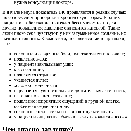
нужна консультация доктора.
В начале недуга показатель 140 проявляется в редких случаях,
но со временем приобретает хроническую форму. У одних
пациентов заболевание протекает бессимптомно, но для
других повышенное давление становится каторгой. Такие
люди плохо себя чувствуют, у них затуманенное сознание, их
начинает тошнить. Кроме этого, появляются такие признаки,
как:
головные и сердечные боли, чувство тяжести в голове;
появление жара;
у пациента закладывает уши;
краснеет лицо;
появляется отдышка;
учащается пульс;
холодеют конечности;
нарушается чувствительная и двигательная активность;
начинает мрачнеть сознание;
появление неприятных ощущений в грудной клетке,
особенно в сердечной зоне;
головные сосуды сильно начинают пульсировать;
у пациента ощущение, будто в глазах находится «песок».
Чем опасно давление?