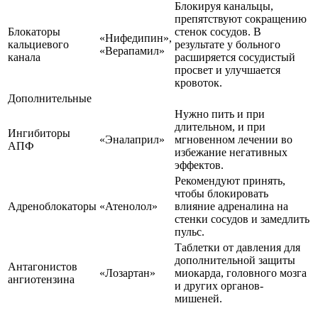
Блокируя канальцы,
препятствуют сокращению
Блокаторы
стенок сосудов. В
«Нифедипин»,
кальциевого
результате у больного
«Верапамил»
канала
расширяется сосудистый
просвет и улучшается
кровоток.
Дополнительные
Нужно пить и при
длительном, и при
Ингибиторы
«Эналаприл»
мгновенном лечении во
АПФ
избежание негативных
эффектов.
Рекомендуют принять,
чтобы блокировать
Адреноблокаторы
«Атенолол»
влияние адреналина на
стенки сосудов и замедлить
пульс.
Таблетки от давления для
дополнительной защиты
Антагонистов
«Лозартан»
миокарда, головного мозга
ангиотензина
и других органов-
мишеней.