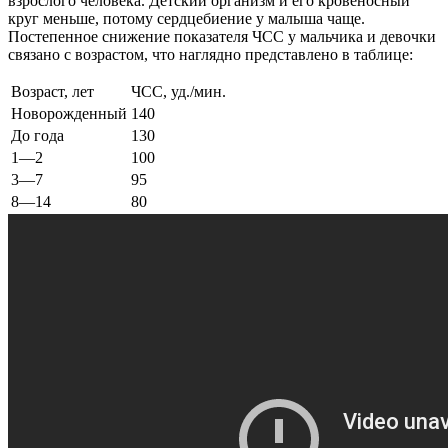
взрослого человека. Детский организм и его кровеносный
круг меньше, потому сердцебиение у малыша чаще.
Постепенное снижение показателя ЧСС у мальчика и девочки
связано с возрастом, что наглядно представлено в таблице:
Возраст, лет
ЧСС, уд./мин.
Новорожденный
140
До года
130
1―2
100
3―7
95
8―14
80