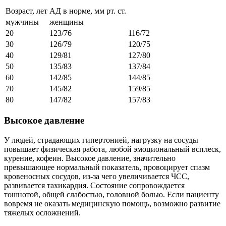
Возраст, лет
АД в норме, мм рт. ст.
мужчины
женщины
20
123/76
116/72
30
126/79
120/75
40
129/81
127/80
50
135/83
137/84
60
142/85
144/85
70
145/82
159/85
80
147/82
157/83
Высокое давление
У людей, страдающих гипертонией, нагрузку на сосуды
повышает физическая работа, любой эмоциональный всплеск,
курение, кофеин. Высокое давление, значительно
превышающее нормальный показатель, провоцирует спазм
кровеносных сосудов, из-за чего увеличивается ЧСС,
развивается тахикардия. Состояние сопровождается
тошнотой, общей слабостью, головной болью. Если пациенту
вовремя не оказать медицинскую помощь, возможно развитие
тяжелых осложнений.