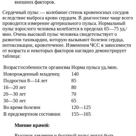
внешних факторов.
Сердечный пульс ― колебание стенок кровеносных сосудов
вследствие выброса крови сердцем. В диагностике чаще всего
проводится измерение артериального пульса. Нормальный
пульс взрослого человека колеблется в пределах 65―75 уд./
мин. Очень высокий пульс человека свидетельствует о
развитии тахикардии, которую вызывают болезни сердца,
интоксикации, кровотечение. Изменения ЧСС в зависимости
от возраста и некоторых факторов наглядно демонстрирует
таблица:
Возраст/особенности организма
Норма пульса уд./мин.
Новорожденный младенец
140
Подростки 8―14 лет
85
16―20 лет
80
20―30 лет
70
30―50 лет
65
Во время болезни
120―125
В предсмертном состоянии
155―165
Мнение врачей:
Высокое давление и быстрый пульс могут быть