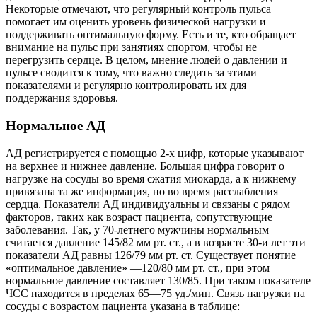
Некоторые отмечают, что регулярный контроль пульса
помогает им оценить уровень физической нагрузки и
поддерживать оптимальную форму. Есть и те, кто обращает
внимание на пульс при занятиях спортом, чтобы не
перегрузить сердце. В целом, мнение людей о давлении и
пульсе сводится к тому, что важно следить за этими
показателями и регулярно контролировать их для
поддержания здоровья.
Нормальное АД
АД регистрируется с помощью 2-х цифр, которые указывают
на верхнее и нижнее давление. Большая цифра говорит о
нагрузке на сосуды во время сжатия миокарда, а к нижнему
привязана та же информация, но во время расслабления
сердца. Показатели АД индивидуальны и связаны с рядом
факторов, таких как возраст пациента, сопутствующие
заболевания. Так, у 70-летнего мужчины нормальным
считается давление 145/82 мм рт. ст., а в возрасте 30-и лет эти
показатели АД равны 126/79 мм рт. ст. Существует понятие
«оптимальное давление» ―120/80 мм рт. ст., при этом
нормальное давление составляет 130/85. При таком показателе
ЧСС находится в пределах 65―75 уд./мин. Связь нагрузки на
сосуды с возрастом пациента указана в таблице: