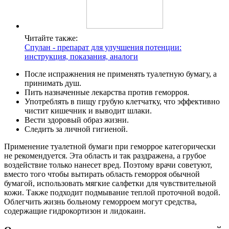
Читайте также:
Спулан - препарат для улучшения потенции:
инструкция, показания, аналоги
После испражнения не применять туалетную бумагу, а
принимать душ.
Пить назначенные лекарства против геморроя.
Употреблять в пищу грубую клетчатку, что эффективно
чистит кишечник и выводит шлаки.
Вести здоровый образ жизни.
Следить за личной гигиеной.
Применение туалетной бумаги при геморрое категорически
не рекомендуется. Эта область и так раздражена, а грубое
воздействие только нанесет вред. Поэтому врачи советуют,
вместо того чтобы вытирать область геморроя обычной
бумагой, использовать мягкие салфетки для чувствительной
кожи. Также подходит подмывание теплой проточной водой.
Облегчить жизнь больному геморроем могут средства,
содержащие гидрокортизон и лидокаин.