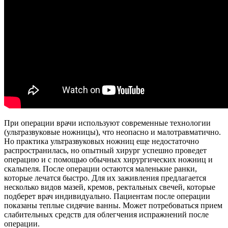
При операции врачи используют современные технологии
(ультразвуковые ножницы), что неопасно и малотравматично.
Но практика ультразвуковых ножниц еще недостаточно
распространилась, но опытный хирург успешно проведет
операцию и с помощью обычных хирургических ножниц и
скальпеля. После операции остаются маленькие ранки,
которые лечатся быстро. Для их заживления предлагается
несколько видов мазей, кремов, ректальных свечей, которые
подберет врач индивидуально. Пациентам после операции
показаны теплые сидячие ванны. Может потребоваться прием
слабительных средств для облегчения испражнений после
операции.