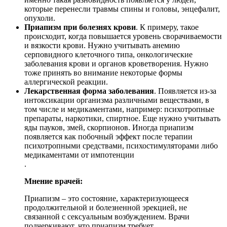
которые перенесли травмы спины и головы, энцефалит,
опухоли.
Приапизм при болезнях крови
. К примеру, такое
происходит, когда повышается уровень сворачиваемости
и вязкости крови. Нужно учитывать анемию
серповидного клеточного типа, онкологические
заболевания крови и органов кроветворения. Нужно
тоже принять во внимание некоторые формы
аллергической реакции.
Лекарственная форма заболевания
. Появляется из-за
интоксикации организма различными веществами, в
том числе и медикаментами, например: психотропные
препараты, наркотики, спиртное. Еще нужно учитывать
яды пауков, змей, скорпионов. Иногда приапизм
появляется как побочный эффект после терапии
психотропными средствами, психостимуляторами либо
медикаментами от импотенции
.
Мнение врачей:
Приапизм – это состояние, характеризующееся
продолжительной и болезненной эрекцией, не
связанной с сексуальным возбуждением. Врачи
подчеркивают, что приапизм требует