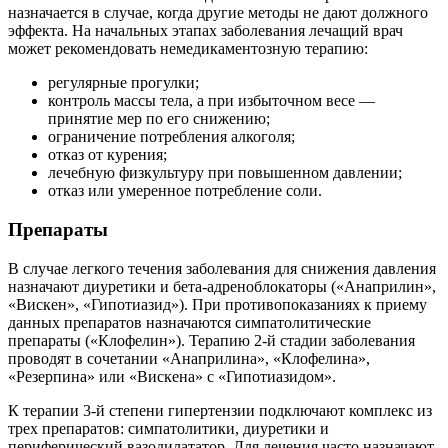
назначается в случае, когда другие методы не дают должного
эффекта. На начальных этапах заболевания лечащий врач
может рекомендовать немедикаментозную терапию:
регулярные прогулки;
контроль массы тела, а при избыточном весе —
принятие мер по его снижению;
ограничение потребления алкоголя;
отказ от курения;
лечебную физкультуру при повышенном давлении;
отказ или умеренное потребление соли.
Препараты
В случае легкого течения заболевания для снижения давления
назначают диуретики и бета-адреноблокаторы («Анаприлин»,
«Вискен», «Гипотиазид»). При противопоказаниях к приему
данных препаратов назначаются симпатолитические
препараты («Клофелин»). Терапию 2-й стадии заболевания
проводят в сочетании «Анаприлина», «Клофелина»,
«Резерпина» или «Вискена» с «Гипотиазидом».
К терапии 3-й степени гипертензии подключают комплекс из
трех препаратов: симпатолитики, диуретики и
периферический вазодилататор. Для лечения часто назначают