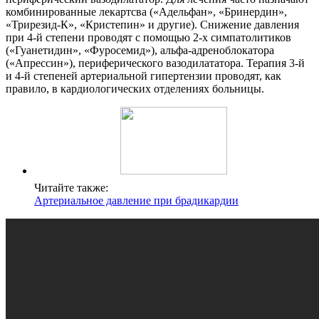
комбинированные лекартсва («Адельфан», «Бринердин»,
«Трирезид-К», «Кристепин» и другие). Снижение давления
при 4-й степени проводят с помощью 2-х симпатолитиков
(«Гуанетидин», «Фуросемид»), альфа-адреноблокатора
(«Апрессин»), периферического вазодилататора. Терапия 3-й
и 4-й степеней артериальной гипертензии проводят, как
правило, в кардиологических отделениях больницы.
Читайте также:
Артериальное давление при брадикардии