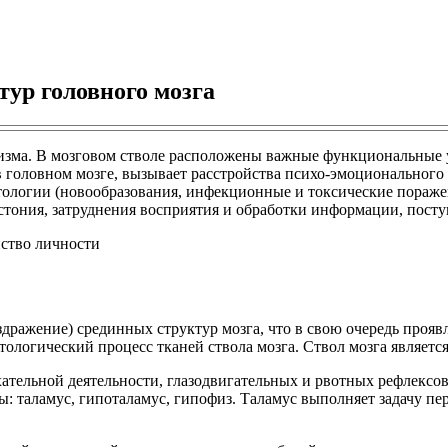
ур головного мозга
изма. В мозговом стволе расположены важные функциональные у
головном мозге, вызывает расстройства психо-эмоционального ф
атологии (новообразования, инфекционные и токсические пораже
истония, затруднения восприятия и обработки информации, пост
ражение) срединных структур мозга, что в свою очередь прояв
ологический процесс тканей ствола мозга. Ствол мозга являетс
тельной деятельности, глазодвигательных и рвотных рефлексов
таламус, гипоталамус, гипофиз. Таламус выполняет задачу перв