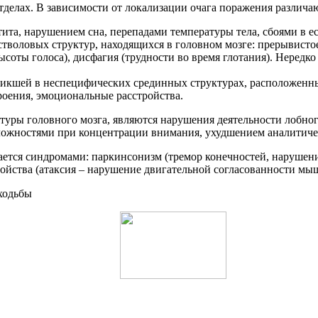
отделах. В зависимости от локализации очага поражения различ
ита, нарушением сна, перепадами температуры тела, сбоями в е
тволовых структур, находящихся в головном мозге: прерывисто
ысоты голоса), дисфагия (трудности во время глотания). Нередк
икшей в неспецифических срединных структурах, расположенных
оения, эмоциональные расстройства.
ры головного мозга, являются нарушения деятельности лобного
ложностями при концентрации внимания, ухудшением аналитиче
ется синдромами: паркинсонизм (тремор конечностей, нарушени
ойства (атаксия – нарушение двигательной согласованности мы