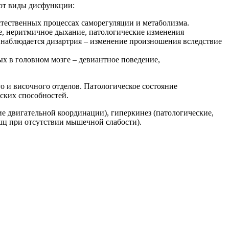
ают виды дисфункции:
стественных процессах саморегуляции и метаболизма.
е, неритмичное дыхание, патологические изменения
о наблюдается дизартрия – изменение произношения вследствие
 в головном мозге – девиантное поведение,
 и височного отделов. Патологическое состояние
ских способностей.
е двигательной координации), гиперкинез (патологические,
шц при отсутствии мышечной слабости).