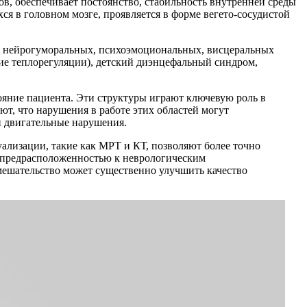
в, обеспечивает постоянство, стабильность внутренней среды
я в головном мозге, проявляется в форме вегето-сосудистой
ии нейрогуморальных, психоэмоциональных, висцеральных
ие теплорегуляции), детский диэнцефальный синдром,
ояние пациента. Эти структуры играют ключевую роль в
т, что нарушения в работе этих областей могут
и двигательные нарушения.
ализации, такие как МРТ и КТ, позволяют более точно
с предрасположенностью к неврологическим
мешательство может существенно улучшить качество