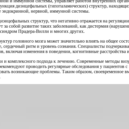
вной и иммунной системы, управляет работой внутренних органо
ункция диэнцефальных (гипоталамических) структур, находящихс
е эндокринной, нервной, иммунной системы.
диэнцефальных структур, что негативно отражается на регуляц
 за собой развитие таких заболеваний, как дистермия (нарушен
, синдром Прадера-Вилли и многих других.
уктур головного мозга может значительно влиять на общее сост
 сердечный ритм и уровень сознания. Специалисты подчеркиваю
в, включая изменения в поведении, когнитивные расстройства 
и и комплексного подхода к лечению. Современные методы визу
 рекомендуют проводить регулярные обследования у пациентов 
ровать возникающие проблемы. Таким образом, своевременное в
.