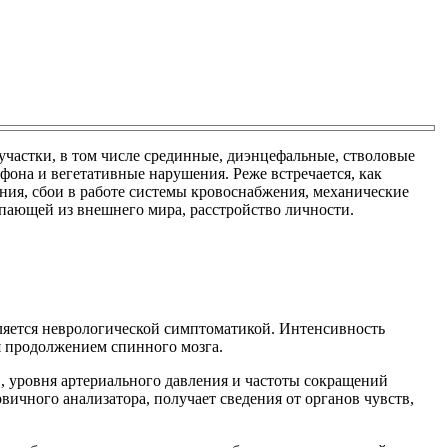
частки, в том числе срединные, диэнцефальные, стволовые
она и вегетативные нарушения. Реже встречается, как
ния, сбои в работе системы кровоснабжения, механические
упающей из внешнего мира, расстройство личности.
ляется неврологической симптоматикой. Интенсивность
я продолжением спинного мозга.
, уровня артериального давления и частоты сокращений
ичного анализатора, получает сведения от органов чувств,