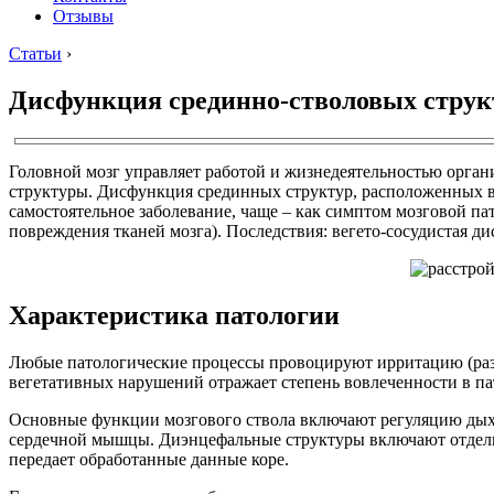
Отзывы
Статьи
›
Дисфункция срединно-стволовых структ
Головной мозг управляет работой и жизнедеятельностью орган
структуры. Дисфункция срединных структур, расположенных в 
самостоятельное заболевание, чаще – как симптом мозговой п
повреждения тканей мозга). Последствия: вегето-сосудистая д
Характеристика патологии
Любые патологические процессы провоцируют ирритацию (разд
вегетативных нарушений отражает степень вовлеченности в пат
Основные функции мозгового ствола включают регуляцию дыха
сердечной мышцы. Диэнцефальные структуры включают отделы: 
передает обработанные данные коре.