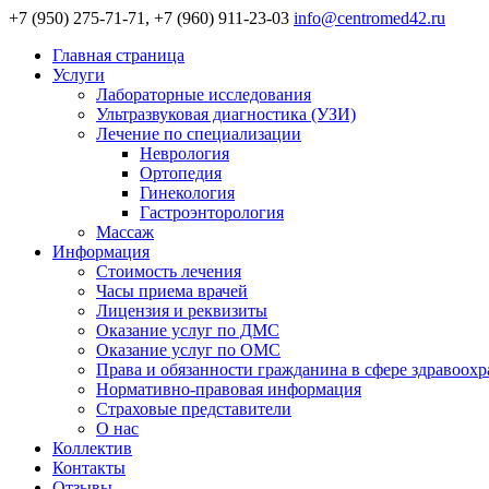
+7 (950) 275-71-71, +7 (960) 911-23-03
info@centromed42.ru
Главная страница
Услуги
Лабораторные исследования
Ультразвуковая диагностика (УЗИ)
Лечение по специализации
Неврология
Ортопедия
Гинекология
Гастроэнторология
Массаж
Информация
Стоимость лечения
Часы приема врачей
Лицензия и реквизиты
Оказание услуг по ДМС
Оказание услуг по ОМС
Права и обязанности гражданина в сфере здравоох
Нормативно-правовая информация
Страховые представители
О нас
Коллектив
Контакты
Отзывы