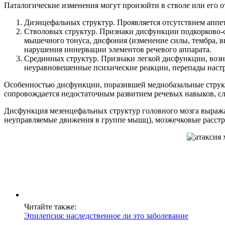
Паталогические изменения могут произойти в стволе или его 
Диэнцефальных структур. Проявляется отсутствием аппет
Стволовых структур. Признаки дисфункции подкорково-с
мышечного тонуса, дисфония (изменение силы, тембра, в
нарушения иннервации элементов речевого аппарата.
Срединных структур. Признаки легкой дисфункции, возн
неуравновешенные психические реакции, перепады настр
Особенностью дисфункции, поразившей медиобазальные структу
сопровождается недостаточным развитием речевых навыков, с
Дисфункция мезенцефальных структур головного мозга выража
неуправляемые движения в группе мышц), мозжечковые расстр
Читайте также:
Эпилепсия: наследственное ли это заболевание