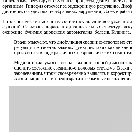
Гипоталамус регулирует обменные процессы, деятельность нер
организма. Гипофиз отвечает за эндокринную регуляцию. Дисф
дистонии, сосудистых церебральных нарушений, сбоев в работ
Патогенетический механизм состоит в усилении возбуждения 
функций. Серьезные поражения диэнцефальных структур влекут
ожирение, булимия, анорексия, акромегалия, болезнь Кушинга
Врачи отмечают, что дисфункция срединно-стволовых стр
регуляции жизненно важных функций, таких как дыхание,
проявляться в виде различных неврологических симптомо
Медики также указывают на важность ранней диагностик
оценить состояние срединно-стволовых структур. Врачи
заболеваниям, чтобы своевременно выявлять и корректи
жизни пациентов и предотвратить серьезные осложнения