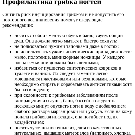
Профилактика грибка ногтей
Снизить риск инфицирования грибком и не допустить его
повторного возникновения помогут следующие
рекомендации:
носить с собой сменную обувь в баню, сауну, общий
душ. Она должна легко мыться и быстро сохнуть;
не пользоваться чужими тапочками даже в гостях;
не использовать чужие гигиенические принадлежности:
мыло, полотенце, маникюрные ножницы. У каждого
члена семьи они должны быть личными;
избавиться от пушистых синтетических ковриков в
туалете и ванной. Их следует заменить легко
моющимися пластиковыми или резиновыми, которые
необходимо стирать и обрабатывать антисептиками хотя
бы раз в неделю;
при склонности к грибковым заболеваниям после
возвращения из сауны, бани, бассейна следует на
несколько минут опускать ноги в воду с добавлением
слабого раствора марганцовки или уксуса. Если на кожу
попала грибковая инфекция, она погибнет под их
воздействием;
носить чулочно-носочные изделия из качественных,
натуральных, дышащих материалов (например, хлопка).