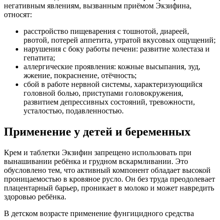
негативным явлениям, вызванным приёмом Экзифина,
относят:
расстройство пищеварения с тошнотой, диареей,
рвотой, потерей аппетита, утратой вкусовых ощущений;
нарушения с боку работы печени: развитие холестаза и
гепатита;
аллергические проявления: кожные высыпания, зуд,
жжение, покраснение, отёчность;
сбой в работе нервной системы, характеризующийся
головной болью, приступами головокружения,
развитием депрессивных состояний, тревожности,
усталостью, подавленностью.
Применение у детей и беременных
Крем и таблетки Экзифин запрещено использовать при
вынашивании ребёнка и грудном вскармливании. Это
обусловлено тем, что активный компонент обладает высокой
проницаемостью в кровяное русло. Он без труда преодолевает
плацентарный барьер, проникает в молоко и может навредить
здоровью ребёнка.
В детском возрасте применение фунгицидного средства