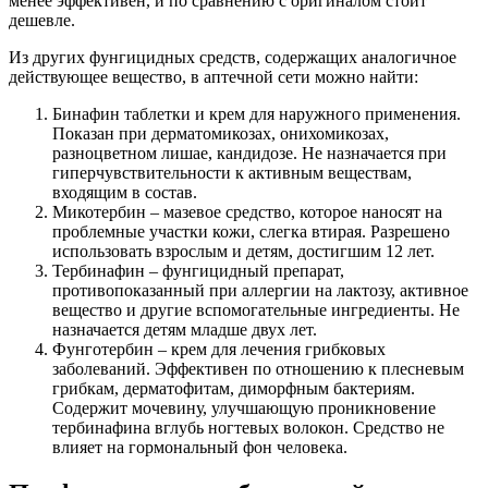
менее эффективен, и по сравнению с оригиналом стоит
дешевле.
Из других фунгицидных средств, содержащих аналогичное
действующее вещество, в аптечной сети можно найти:
Бинафин таблетки и крем для наружного применения.
Показан при дерматомикозах, онихомикозах,
разноцветном лишае, кандидозе. Не назначается при
гиперчувствительности к активным веществам,
входящим в состав.
Микотербин – мазевое средство, которое наносят на
проблемные участки кожи, слегка втирая. Разрешено
использовать взрослым и детям, достигшим 12 лет.
Тербинафин – фунгицидный препарат,
противопоказанный при аллергии на лактозу, активное
вещество и другие вспомогательные ингредиенты. Не
назначается детям младше двух лет.
Фунготербин – крем для лечения грибковых
заболеваний. Эффективен по отношению к плесневым
грибкам, дерматофитам, диморфным бактериям.
Содержит мочевину, улучшающую проникновение
тербинафина вглубь ногтевых волокон. Средство не
влияет на гормональный фон человека.