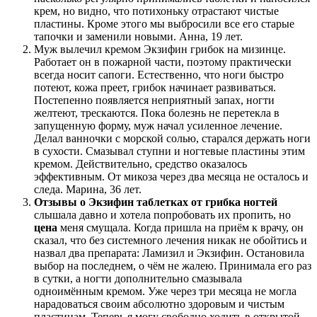
крем, но видно, что потихоньку отрастают чистые
пластины. Кроме этого мы выбросили все его старые
тапочки и заменили новыми. Анна, 19 лет.
Муж вылечил кремом Экзифин грибок на мизинце.
Работает он в пожарной части, поэтому практически
всегда носит сапоги. Естественно, что ноги быстро
потеют, кожа преет, грибок начинает развиваться.
Постепенно появляется неприятный запах, ногти
желтеют, трескаются. Пока болезнь не перетекла в
запущенную форму, муж начал усиленное лечение.
Делал ванночки с морской солью, старался держать ноги
в сухости. Смазывал ступни и ногтевые пластины этим
кремом. Действительно, средство оказалось
эффективным. От микоза через два месяца не осталось и
следа. Марина, 36 лет.
Отзывы о Экзифин таблетках от грибка ногтей
слышала давно и хотела попробовать их пропить, но
цена
меня смущала. Когда пришла на приём к врачу, он
сказал, что без системного лечения никак не обойтись и
назвал два препарата: Ламизил и Экзифин. Остановила
выбор на последнем, о чём не жалею. Принимала его раз
в сутки, а ногти дополнительно смазывала
одноимённым кремом. Уже через три месяца не могла
нарадоваться своим абсолютно здоровым и чистым
пластинам. Теперь я могу свободно ходить в открытой