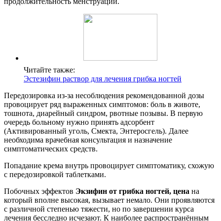
продолжительность менструации.
Читайте также:
Эстезифин раствор для лечения грибка ногтей
Передозировка из-за несоблюдения рекомендованной дозы
провоцирует ряд выраженных симптомов: боль в животе,
тошнота, диарейный синдром, рвотные позывы. В первую
очередь больному нужно принять адсорбент
(Активированный уголь, Смекта, Энтеросгель). Далее
необходима врачебная консультация и назначение
симптоматических средств.
Попадание крема внутрь провоцирует симптоматику, схожую
с передозировкой таблетками.
Побочных эффектов
Экзифин от грибка ногтей, цена
на
который вполне высокая, вызывает немало. Они проявляются
с различной степенью тяжести, но по завершении курса
лечения бесследно исчезают. К наиболее распространённым