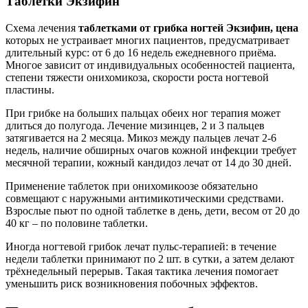
Таблетки Экзифин
Схема лечения
таблетками от грибка ногтей Экзифин, цена
которых не устраивает многих пациентов, предусматривает
длительный курс: от 6 до 16 недель ежедневного приёма.
Многое зависит от индивидуальных особенностей пациента,
степени тяжести онихомикоза, скорости роста ногтевой
пластины.
При грибке на больших пальцах обеих ног терапия может
длиться до полугода. Лечение мизинцев, 2 и 3 пальцев
затягивается на 2 месяца. Микоз между пальцев лечат 2-6
недель, наличие обширных очагов кожной инфекции требует
месячной терапии, кожный кандидоз лечат от 14 до 30 дней.
Применение таблеток при онихомикоозе обязательно
совмещают с наружными антимикотическими средствами.
Взрослые пьют по одной таблетке в день, дети, весом от 20 до
40 кг – по половине таблетки.
Иногда ногтевой грибок лечат пульс-терапией: в течение
недели таблетки принимают по 2 шт. в сутки, а затем делают
трёхнедельный перерыв. Такая тактика лечения помогает
уменьшить риск возникновения побочных эффектов.