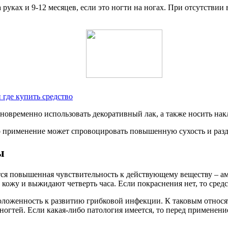
 руках и 9-12 месяцев, если это ногти на ногах. При отсутстви
 где купить средство
новременно использовать декоративный лак, а также носить нак
его применение может спровоцировать повышенную сухость и раз
ы
 повышенная чувствительность к действующему веществу – амо
а кожу и выжидают четверть часа. Если покраснения нет, то сред
положенность к развитию грибковой инфекции. К таковым относ
огтей. Если какая-либо патология имеется, то перед применени