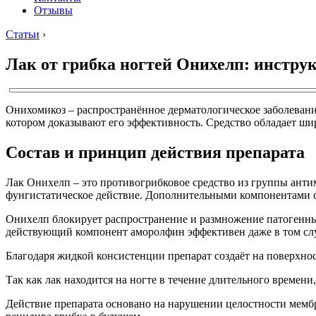
Отзывы
Статьи
›
Лак от грибка ногтей Онихелп: инстру
Онихомикоз – распространённое дерматологическое заболевани
котором доказывают его эффективность. Средство обладает ш
Состав и принцип действия препарата
Лак Онихелп – это противогрибковое средство из группы ант
фунгистатическое действие. Дополнительными компонентами ср
Онихелп блокирует распространение и размножение патогенны
действующий компонент аморолфин эффективен даже в том слу
Благодаря жидкой консистенции препарат создаёт на поверхнос
Так как лак находится на ногте в течение длительного времен
Действие препарата основано на нарушении целостности мемб