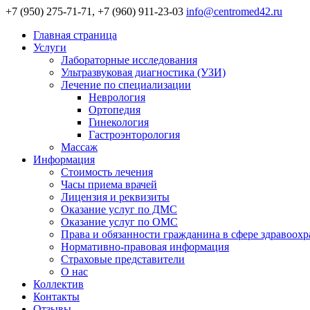
+7 (950) 275-71-71, +7 (960) 911-23-03
info@centromed42.ru
Главная страница
Услуги
Лабораторные исследования
Ультразвуковая диагностика (УЗИ)
Лечение по специализации
Неврология
Ортопедия
Гинекология
Гастроэнторология
Массаж
Информация
Стоимость лечения
Часы приема врачей
Лицензия и реквизиты
Оказание услуг по ДМС
Оказание услуг по ОМС
Права и обязанности гражданина в сфере здравоох
Нормативно-правовая информация
Страховые представители
О нас
Коллектив
Контакты
Отзывы