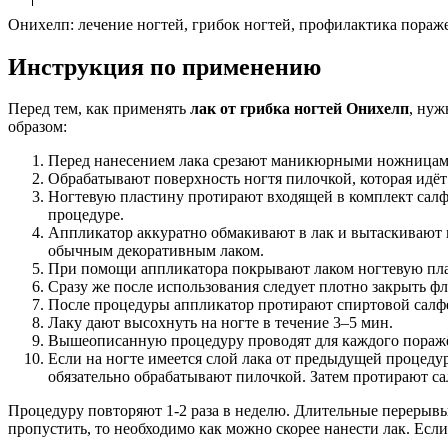
Онихелп: лечение ногтей, грибок ногтей, профилактика пораж
Инструкция по применению
Перед тем, как применять
лак от грибка ногтей Онихелп
, нуж
образом:
Перед нанесением лака срезают маникюрными ножницами
Обрабатывают поверхность ногтя пилочкой, которая идёт
Ногтевую пластину протирают входящей в комплект салфе
процедуре.
Аппликатор аккуратно обмакивают в лак и вытаскивают из
обычным декоративным лаком.
При помощи аппликатора покрывают лаком ногтевую пла
Сразу же после использования следует плотно закрыть фла
После процедуры аппликатор протирают спиртовой салфет
Лаку дают высохнуть на ногте в течение 3–5 мин.
Вышеописанную процедуру проводят для каждого поражё
Если на ногте имеется слой лака от предыдущей процеду
обязательно обрабатывают пилочкой. Затем протирают са
Процедуру повторяют 1-2 раза в неделю. Длительные перерыв
пропустить, то необходимо как можно скорее нанести лак. Ес