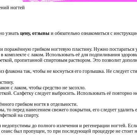
ений ногтей
но узнать
цену, отзывы
и обязательно ознакомиться с инструкци
 поражённую грибком ногтевую пластину. Нужно постараться у
 в комплекте с лаком. Использовать её для подпиливания здоров
ткой, пропитанной спиртовым раствором. Это позволит дополни
 флакона так, чтобы не коснуться его горлышка. Не следует сти
стину.
кон с лаком, чтобы средство не засохло.
кой. Салфетку следует выбросить. Использовать её повторно не
нного грибком ногтя в отдельности.
ры, то перед нанесением свежего покрытия, его следует удалить
лфеткой на спирту.
ы недопустимы до полного излечения и регенерации ногтей. Ес
ли сеанс был пропущен, то при последующей процедуре не стоит