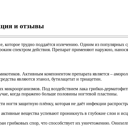
кция и отзывы
е, которое трудно поддаётся излечению. Одним из популярных с
ироким спектром действия. Препарат применяют наружно, нанос
имикотиков. Активным компонентом препарата является – аморо
едства являются этанол, бутилацетат и триацетин.
х микроорганизмов. Под воздействием лака грибки-дерматофиты
чае, когда поражено больше половины ногтевой пластины.
ти ногтя защитную плёнку, которая не даёт инфекции распростра
и, активные вещества успевают проникнуть в глубокие слои и ис
ран грибковых спор, что способствует их уничтожению. Онихе