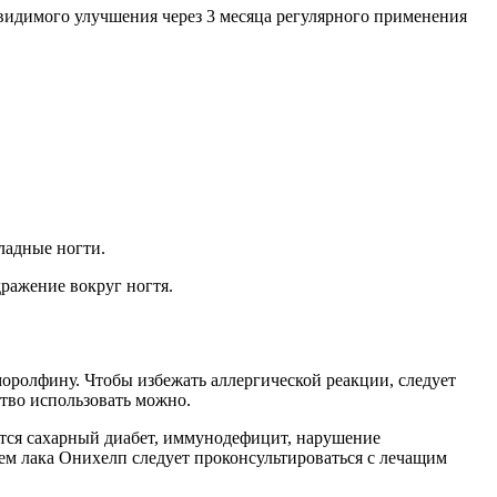
и видимого улучшения через 3 месяца регулярного применения
ладные ногти.
дражение вокруг ногтя.
ролфину. Чтобы избежать аллергической реакции, следует
ство использовать можно.
ятся сахарный диабет, иммунодефицит, нарушение
ем лака Онихелп следует проконсультироваться с лечащим