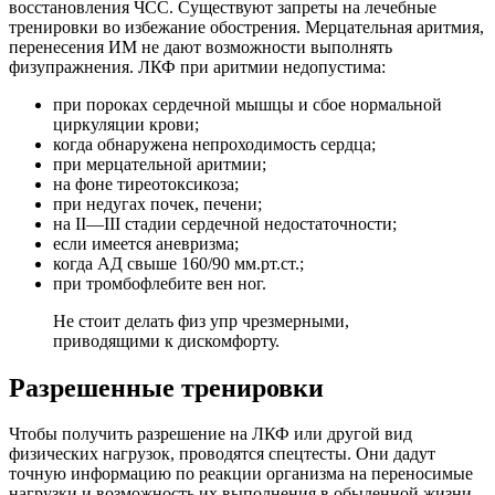
восстановления ЧСС. Существуют запреты на лечебные
тренировки во избежание обострения. Мерцательная аритмия,
перенесения ИМ не дают возможности выполнять
физупражнения. ЛКФ при аритмии недопустима:
при пороках сердечной мышцы и сбое нормальной
циркуляции крови;
когда обнаружена непроходимость сердца;
при мерцательной аритмии;
на фоне тиреотоксикоза;
при недугах почек, печени;
на ІІ—ІІI стадии сердечной недостаточности;
если имеется аневризма;
когда АД свыше 160/90 мм.рт.ст.;
при тромбофлебите вен ног.
Не стоит делать физ упр чрезмерными,
приводящими к дискомфорту.
Разрешенные тренировки
Чтобы получить разрешение на ЛКФ или другой вид
физических нагрузок, проводятся спецтесты. Они дадут
точную информацию по реакции организма на переносимые
нагрузки и возможность их выполнения в обыденной жизни.