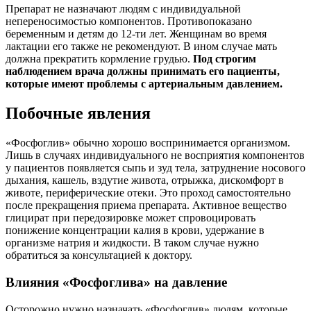
Препарат не назначают людям с индивидуальной
непереносимостью компонентов. Противопоказано
беременным и детям до 12-ти лет. Женщинам во время
лактации его также не рекомендуют. В ином случае мать
должна прекратить кормление грудью.
Под строгим
наблюдением врача должны принимать его пациенты,
которые имеют проблемы с артериальным давлением.
Побочные явления
«Фосфоглив» обычно хорошо воспринимается организмом.
Лишь в случаях индивидуального не восприятия компонентов
у пациентов появляется сыпь и зуд тела, затруднение носового
дыхания, кашель, вздутие живота, отрыжка, дискомфорт в
животе, периферические отеки. Это проход самостоятельно
после прекращения приема препарата. Активное вещество
глицират при передозировке может спровоцировать
понижение концентрации калия в крови, удержание в
организме натрия и жидкости. В таком случае нужно
обратиться за консультацией к доктору.
Влияния «Фосфоглива» на давление
Осторожно нужно назначать «Фосфоглив» людям, которые