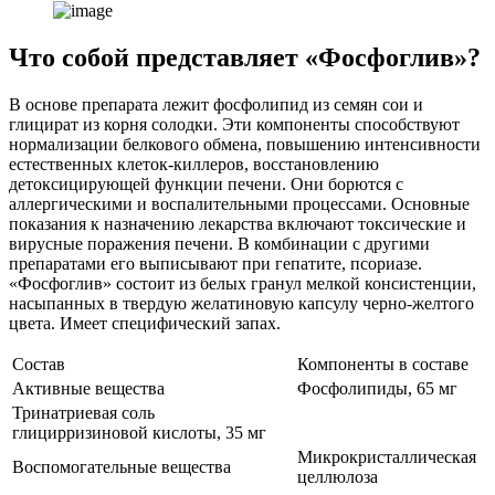
Что собой представляет «Фосфоглив»?
В основе препарата лежит фосфолипид из семян сои и
глицират из корня солодки. Эти компоненты способствуют
нормализации белкового обмена, повышению интенсивности
естественных клеток-киллеров, восстановлению
детоксицирующей функции печени. Они борются с
аллергическими и воспалительными процессами. Основные
показания к назначению лекарства включают токсические и
вирусные поражения печени. В комбинации с другими
препаратами его выписывают при гепатите, псориазе.
«Фосфоглив» состоит из белых гранул мелкой консистенции,
насыпанных в твердую желатиновую капсулу черно-желтого
цвета. Имеет специфический запах.
Состав
Компоненты в составе
Активные вещества
Фосфолипиды, 65 мг
Тринатриевая соль
глицирризиновой кислоты, 35 мг
Микрокристаллическая
Воспомогательные вещества
целлюлоза