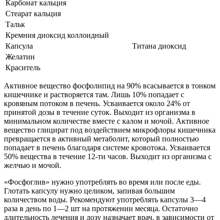
Карбонат кальция
Стеарат кальция
Тальк
Кремния диоксид коллоидный
Капсула
Титана диоксид
Желатин
Краситель
Активное вещество фосфолипид на 90% всасывается в тонком
кишечнике и растворяется там. Лишь 10% попадает с
кровяным потоком в печень. Усваивается около 24% от
принятой дозы в течение суток. Выходит из организма в
минимальном количестве вместе с калом и мочой. Активное
вещество глицират под воздействием микрофлоры кишечника
превращается в активный метаболит, который полностью
попадает в печень благодаря системе кровотока. Усваивается
50% вещества в течение 12-ти часов. Выходит из организма с
желчью и мочой.
«Фосфоглив» нужно употреблять во время или после еды.
Глотать капсулу нужно целиком, запивая большим
количеством воды. Рекомендуют употреблять капсулы 3―4
раза в день по 1―2 шт на протяжении месяца. Остаточно
длительность лечения и дозу назначает врач, в зависимости от