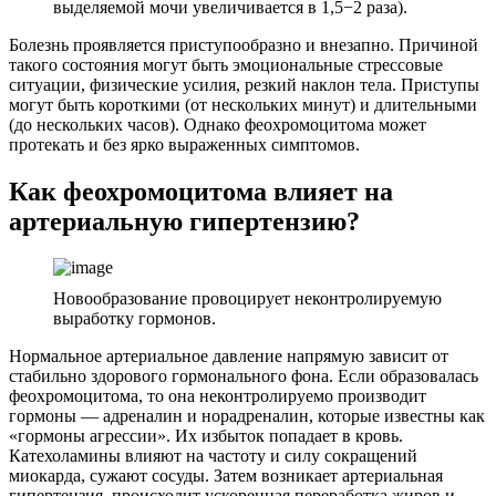
выделяемой мочи увеличивается в 1,5−2 раза).
Болезнь проявляется приступообразно и внезапно. Причиной
такого состояния могут быть эмоциональные стрессовые
ситуации, физические усилия, резкий наклон тела. Приступы
могут быть короткими (от нескольких минут) и длительными
(до нескольких часов). Однако феохромоцитома может
протекать и без ярко выраженных симптомов.
Как феохромоцитома влияет на
артериальную гипертензию?
Новообразование провоцирует неконтролируемую
выработку гормонов.
Нормальное артериальное давление напрямую зависит от
стабильно здорового гормонального фона. Если образовалась
феохромоцитома, то она неконтролируемо производит
гормоны — адреналин и норадреналин, которые известны как
«гормоны агрессии». Их избыток попадает в кровь.
Катехоламины влияют на частоту и силу сокращений
миокарда, сужают сосуды. Затем возникает артериальная
гипертензия, происходит ускоренная переработка жиров и