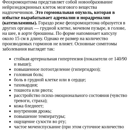
Феохромоцитома представляет собой новообразование
нейроэндокринных клеток мозгового вещества
надпочечников.
Это гормональная опухоль, которая в
избытке вырабатывает адреналин и норадреналин
(катехоламины).
Гораздо реже феохромоцитома образуется в
других органах — грудной клетке, мочевом пузыре, в голове,
на шее, в аорте брюшины. По форме напоминает капсулу
около 15 см в длину. Однако ее размер на количество
производимых гормонов не влияет. Основные симптомы
заболевания выглядят так:
стойкая артериальная гипертензия (показатели от 140/90
и выше);
повышенное потоотделение (гипергидроз);
головная боль;
боль в грудной клетке или в сердце;
тахикардия;
тошнота или рвота;
расстройство психо-эмоционального состояния (чувство
тревоги, страха);
кожа бледнеет;
внутренняя дрожь;
повышение температуры;
ощущение сухости во рту;
частое мочеиспускание (при этом суточное количество