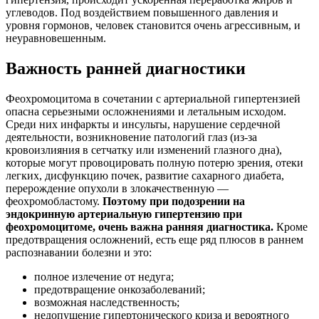
углеводов. Под воздействием повышенного давления и
уровня гормонов, человек становится очень агрессивным, и
неуравновешенным.
Важность ранней диагностики
Феохромоцитома в сочетании с артериальной гипертензией
опасна серьезными осложнениями и летальным исходом.
Среди них инфаркты и инсульты, нарушение сердечной
деятельности, возникновение патологий глаз (из-за
кровоизлияния в сетчатку или изменений глазного дна),
которые могут провоцировать полную потерю зрения, отеки
легких, дисфункцию почек, развитие сахарного диабета,
перерождение опухоли в злокачественную —
феохромобластому.
Поэтому при подозрении на
эндокринную артериальную гипертензию при
феохромоцитоме, очень важна ранняя диагностика.
Кроме
предотвращения осложнений, есть еще ряд плюсов в раннем
распознавании болезни и это:
полное излечение от недуга;
предотвращение онкозаболеваний;
возможная наследственность;
недопущение гипертонического криза и вероятного