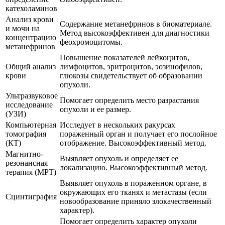
катехоламинов
Анализ крови
Содержание метанефринов в биоматериале.
и мочи на
Метод высокоэффективен для диагностики
концентрацию
феохромоцитомы.
метанефринов
Повышение показателей лейкоцитов,
Общий анализ
лимфоцитов, эритроцитов, эозинофилов,
крови
глюкозы свидетельствует об образовании
опухоли.
Ультразвуковое
Помогает определить место разрастания
исследование
опухоли и ее размер.
(УЗИ)
Компьютерная
Исследует в нескольких ракурсах
томография
пораженный орган и получает его послойное
(КТ)
отображение. Высокоэффективный метод.
Магнитно-
Выявляет опухоль и определяет ее
резонансная
локализацию. Высокоэффективный метод.
терапия (МРТ)
Выявляет опухоль в пораженном органе, в
окружающих его тканях и метастазы (если
Сцинтиграфия
новообразование приняло злокачественный
характер).
Помогает определить характер опухоли