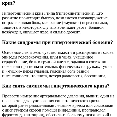
криз?
Гипертонический криз I типа (гиперкинетический). Его
развитие происходит быстро, появляются головокружение,
острая головная боль, мелькание («мушки») перед глазами,
тошнота, в некоторых случаях возникает рвота. Больной
возбужден, ощущает жара и сильно дрожит.
Какие синдромы при гипертонической болезни?
Основные симптомы: чувство тяжести и распирания в голове,
эпизоды головокружения, шум в ушах, учащенное
сердцебиение, боль в грудной клетке, одышка в состоянии
покоя или при незначительных физических нагрузках, туман
и «мушки» перед глазами, головная боль разной
интенсивности, тошнота, потеря равновесия, бессонница,
Как снять симптомы гипертонического криза?
Провести измерение артериального давления, выпить один из
препаратов для купирования гипертонического криза,
который ранее рекомендован лечащим врачом или согласован
с диспетчером скорой помощи (нифедипин, пропранолол,
фуросемид, каптоприл), обеспечить больному психический и