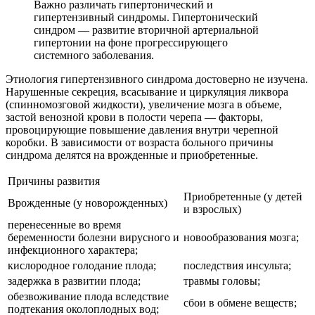
Важно различать гипертонический и
гипертензивный синдромы. Гипертонический
синдром — развитие вторичной артериальной
гипертонии на фоне прогрессирующего
системного заболевания.
Этиология гипертензивного синдрома достоверно не изучена.
Нарушенные секреция, всасывание и циркуляция ликвора
(спинномозговой жидкости), увеличение мозга в объеме,
застой венозной крови в полости черепа — факторы,
провоцирующие повышение давления внутри черепной
коробки. В зависимости от возраста больного причины
синдрома делятся на врожденные и приобретенные.
Причины развития
Приобретенные (у детей
Врожденные (у новорожденных)
и взрослых)
перенесенные во время
беременности болезни вирусного и
новообразования мозга;
инфекционного характера;
кислородное голодание плода;
последствия инсульта;
задержка в развитии плода;
травмы головы;
обезвоживание плода вследствие
сбои в обмене веществ;
подтекания околоплодных вод;