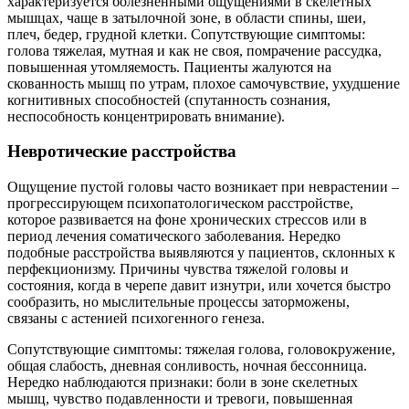
характеризуется болезненными ощущениями в скелетных
мышцах, чаще в затылочной зоне, в области спины, шеи,
плеч, бедер, грудной клетки. Сопутствующие симптомы:
голова тяжелая, мутная и как не своя, помрачение рассудка,
повышенная утомляемость. Пациенты жалуются на
скованность мышц по утрам, плохое самочувствие, ухудшение
когнитивных способностей (спутанность сознания,
неспособность концентрировать внимание).
Невротические расстройства
Ощущение пустой головы часто возникает при неврастении –
прогрессирующем психопатологическом расстройстве,
которое развивается на фоне хронических стрессов или в
период лечения соматического заболевания. Нередко
подобные расстройства выявляются у пациентов, склонных к
перфекционизму. Причины чувства тяжелой головы и
состояния, когда в черепе давит изнутри, или хочется быстро
сообразить, но мыслительные процессы заторможены,
связаны с астенией психогенного генеза.
Сопутствующие симптомы: тяжелая голова, головокружение,
общая слабость, дневная сонливость, ночная бессонница.
Нередко наблюдаются признаки: боли в зоне скелетных
мышц, чувство подавленности и тревоги, повышенная