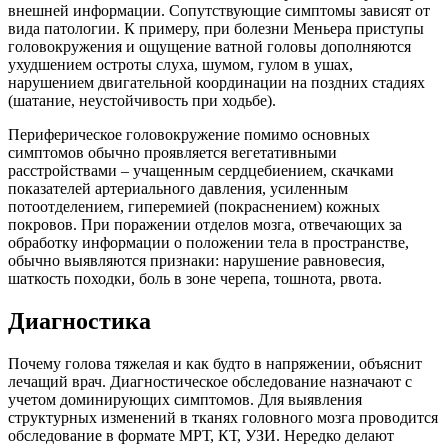
внешней информации. Сопутствующие симптомы зависят от
вида патологии. К примеру, при болезни Меньера приступы
головокружения и ощущение ватной головы дополняются
ухудшением остроты слуха, шумом, гулом в ушах,
нарушением двигательной координации на поздних стадиях
(шатание, неустойчивость при ходьбе).
Периферическое головокружение помимо основных
симптомов обычно проявляется вегетативными
расстройствами – учащенным сердцебиением, скачками
показателей артериального давления, усиленным
потоотделением, гиперемией (покраснением) кожных
покровов. При поражении отделов мозга, отвечающих за
обработку информации о положении тела в пространстве,
обычно выявляются признаки: нарушение равновесия,
шаткость походки, боль в зоне черепа, тошнота, рвота.
Диагностика
Почему голова тяжелая и как будто в напряжении, объяснит
лечащий врач. Диагностическое обследование назначают с
учетом доминирующих симптомов. Для выявления
структурных изменений в тканях головного мозга проводится
обследование в формате МРТ, КТ, УЗИ. Нередко делают