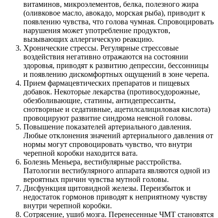
витаминов, микроэлементов, белка, полезного жира
(оливковое масло, авокадо, морская рыба), приводит к
появлению чувства, что голова чумная. Спровоцировать
нарушения может употребление продуктов,
вызывающих аллергическую реакцию.
Хронические стрессы. Регулярные стрессовые
воздействия негативно отражаются на состоянии
здоровья, приводят к развитию депрессии, бессонницы
и появлению дискомфортных ощущений в зоне черепа.
Прием фармацевтических препаратов и пищевых
добавок. Некоторые лекарства (противосудорожные,
обезболивающие, статины, антидепрессанты,
снотворные и седативные, ацетилсалициловая кислота)
провоцируют развитие синдрома неясной головы.
Повышение показателей артериального давления.
Любые отклонения значений артериального давления от
нормы могут спровоцировать чувство, что внутри
черепной коробки находится вата.
Болезнь Меньера, вестибулярные расстройства.
Патологии вестибулярного аппарата являются одной из
вероятных причин чувства мутной головы.
Дисфункция щитовидной железы. Переизбыток и
недостаток гормонов приводят к неприятному чувству
внутри черепной коробки.
Сотрясение, ушиб мозга. Перенесенные ЧМТ становятся