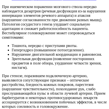
При ишемическом поражении мозгового ствола нередко
наблюдается дизартрия (речевая дисфункция из-за нарушения
иннервации элементов речевого аппарата) и атаксия
(нарушение согласованности при движении разных мышц).
Патология сосудистого генеза ухудшает социальную
адаптацию и снижает работоспособность пациента.
Вестибулярное головокружение может сопровождаться
симптомами:
Тошнота, нередко с приступами рвоты.
Гипергидроз (повышенное потоотделение).
Нарушение двигательной координации и равновесия.
Зрительная дисфункция (появление посторонних
предметов в поле обзора, ухудшение четкости зрения,
нистагм).
При стенозе, поразившем подключичную артерию,
выявляются сопутствующие признаки – оптические
расстройства, бледность кожных покровов, парестезия
(нарушение чувствительности), похолодание рук, слабо
прослушивающийся пульс в области лучевой артерии. Прием
барбитуратов и некоторых противосудорожных лекарств
ассоциируется с возникновением побочных эффектов, в числе
которых сонливость и головокружение.