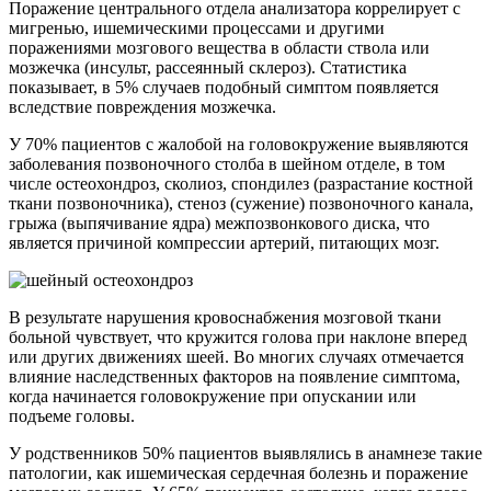
Поражение центрального отдела анализатора коррелирует с
мигренью, ишемическими процессами и другими
поражениями мозгового вещества в области ствола или
мозжечка (инсульт, рассеянный склероз). Статистика
показывает, в 5% случаев подобный симптом появляется
вследствие повреждения мозжечка.
У 70% пациентов с жалобой на головокружение выявляются
заболевания позвоночного столба в шейном отделе, в том
числе остеохондроз, сколиоз, спондилез (разрастание костной
ткани позвоночника), стеноз (сужение) позвоночного канала,
грыжа (выпячивание ядра) межпозвонкового диска, что
является причиной компрессии артерий, питающих мозг.
В результате нарушения кровоснабжения мозговой ткани
больной чувствует, что кружится голова при наклоне вперед
или других движениях шеей. Во многих случаях отмечается
влияние наследственных факторов на появление симптома,
когда начинается головокружение при опускании или
подъеме головы.
У родственников 50% пациентов выявлялись в анамнезе такие
патологии, как ишемическая сердечная болезнь и поражение