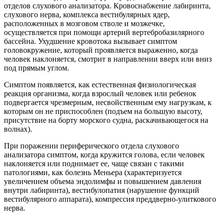
отделов слухового анализатора. Кровоснабжение лабиринта,
слухового нерва, комплекса вестибулярных ядер,
расположенных в мозговом стволе и мозжечке,
осуществляется при помощи артерий вертебробазилярного
бассейна. Ухудшение кровотока вызывает симптом
головокружение, который проявляется выраженно, когда
человек наклоняется, смотрит в направлении вверх или вниз
под прямым углом.
Симптом появляется, как естественная физиологическая
реакция организма, когда взрослый человек или ребенок
подвергается чрезмерным, несвойственным ему нагрузкам, к
которым он не приспособлен (подъем на большую высоту,
присутствие на борту морского судна, раскачивающегося на
волнах).
При поражении периферического отдела слухового
анализатора симптом, когда кружится голова, если человек
наклоняется или поднимает ее, чаще связан с такими
патологиями, как болезнь Меньера (характеризуется
увеличением объема эндолимфы и повышением давления
внутри лабиринта), вестибулопатия (нарушение функций
вестибулярного аппарата), компрессия преддверно-улиткового
нерва.