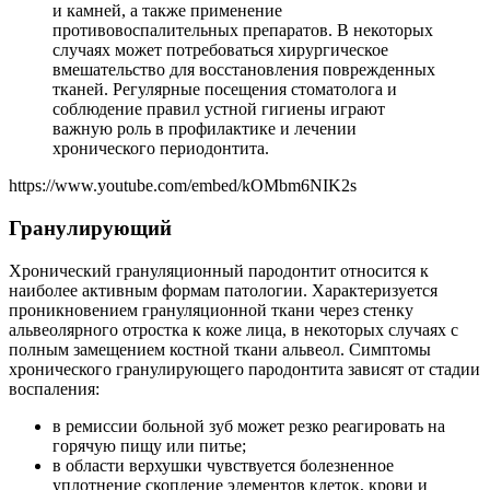
и камней, а также применение
противовоспалительных препаратов. В некоторых
случаях может потребоваться хирургическое
вмешательство для восстановления поврежденных
тканей. Регулярные посещения стоматолога и
соблюдение правил устной гигиены играют
важную роль в профилактике и лечении
хронического периодонтита.
https://www.youtube.com/embed/kOMbm6NIK2s
Гранулирующий
Хронический грануляционный пародонтит относится к
наиболее активным формам патологии. Характеризуется
проникновением грануляционной ткани через стенку
альвеолярного отростка к коже лица, в некоторых случаях с
полным замещением костной ткани альвеол. Симптомы
хронического гранулирующего пародонтита зависят от стадии
воспаления:
в ремиссии больной зуб может резко реагировать на
горячую пищу или питье;
в области верхушки чувствуется болезненное
уплотнение скопление элементов клеток, крови и