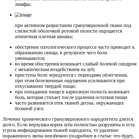
лимфы;
при активном разрастании грануляционной ткани под
слизистой оболочкой ротовой полости ощущается
атипичная плотная шишка;
обострение патологического процесса часто приводит к
образованию свища, в результате чего боли
уменьшаются;
во время обострения возникает слабый болевой синдром
с механическим воздействием на зуб;
приступы боли чередуются с периодами облегчения,
при этом болезненные ощущения усиливаются при
откусывании твердой пищи;
при попадании пищи в кариозную полость возникает
боль, которая стихает после удаления остатков пищи.
часто развивается отек тканей десны, окружающих
больной узел;
Лечение хронического грануляционного пародонтита длится
долго. Если верхушка корня зуба полностью разрушена и есть
угроза инфицирования тканей пародонта, то удаление
пораженного звена неизбежно (подробнее в статье: что будет,