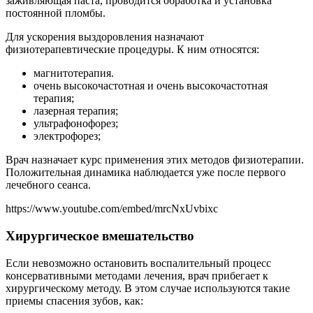
заживляющая паста, проводится обработка и установка
постоянной пломбы.
Для ускорения выздоровления назначают
физиотерапевтические процедуры. К ним относятся:
магнитотерапия.
очень высокочастотная и очень высокочастотная
терапия;
лазерная терапия;
ультрафонофорез;
электрофорез;
Врач назначает курс применения этих методов физиотерапии.
Положительная динамика наблюдается уже после первого
лечебного сеанса.
https://www.youtube.com/embed/mrcNxUvbixc
Хирургическое вмешательство
Если невозможно остановить воспалительный процесс
консервативными методами лечения, врач прибегает к
хирургическому методу. В этом случае используются такие
приемы спасения зубов, как: