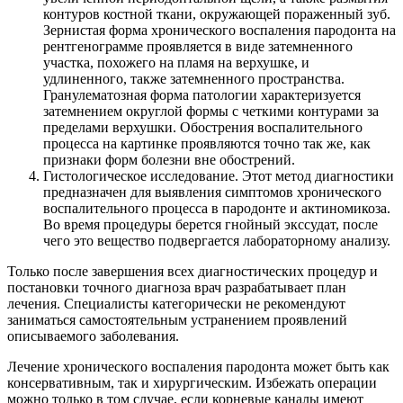
контуров костной ткани, окружающей пораженный зуб.
Зернистая форма хронического воспаления пародонта на
рентгенограмме проявляется в виде затемненного
участка, похожего на пламя на верхушке, и
удлиненного, также затемненного пространства.
Гранулематозная форма патологии характеризуется
затемнением округлой формы с четкими контурами за
пределами верхушки. Обострения воспалительного
процесса на картинке проявляются точно так же, как
признаки форм болезни вне обострений.
Гистологическое исследование. Этот метод диагностики
предназначен для выявления симптомов хронического
воспалительного процесса в пародонте и актиномикоза.
Во время процедуры берется гнойный экссудат, после
чего это вещество подвергается лабораторному анализу.
Только после завершения всех диагностических процедур и
постановки точного диагноза врач разрабатывает план
лечения. Специалисты категорически не рекомендуют
заниматься самостоятельным устранением проявлений
описываемого заболевания.
Лечение хронического воспаления пародонта может быть как
консервативным, так и хирургическим. Избежать операции
можно только в том случае, если корневые каналы имеют