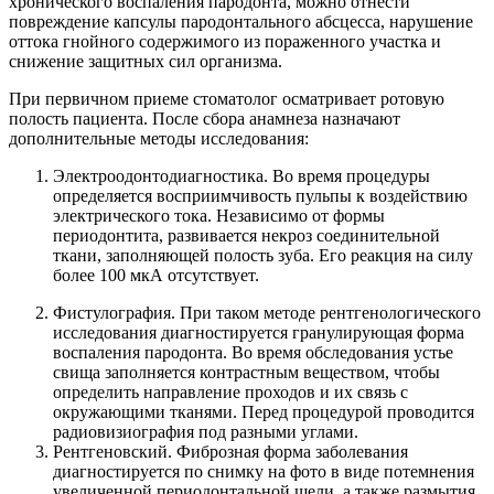
хронического воспаления пародонта, можно отнести
повреждение капсулы пародонтального абсцесса, нарушение
оттока гнойного содержимого из пораженного участка и
снижение защитных сил организма.
При первичном приеме стоматолог осматривает ротовую
полость пациента. После сбора анамнеза назначают
дополнительные методы исследования:
Электроодонтодиагностика. Во время процедуры
определяется восприимчивость пульпы к воздействию
электрического тока. Независимо от формы
периодонтита, развивается некроз соединительной
ткани, заполняющей полость зуба. Его реакция на силу
более 100 мкА отсутствует.
Фистулография. При таком методе рентгенологического
исследования диагностируется гранулирующая форма
воспаления пародонта. Во время обследования устье
свища заполняется контрастным веществом, чтобы
определить направление проходов и их связь с
окружающими тканями. Перед процедурой проводится
радиовизиография под разными углами.
Рентгеновский. Фиброзная форма заболевания
диагностируется по снимку на фото в виде потемнения
увеличенной периодонтальной щели, а также размытия