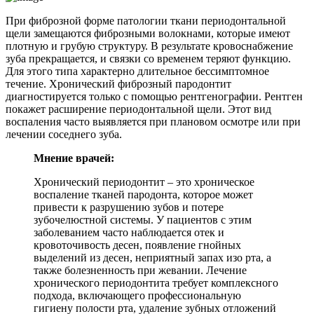
При фиброзной форме патологии ткани периодонтальной
щели замещаются фиброзными волокнами, которые имеют
плотную и грубую структуру. В результате кровоснабжение
зуба прекращается, и связки со временем теряют функцию.
Для этого типа характерно длительное бессимптомное
течение. Хронический фиброзный пародонтит
диагностируется только с помощью рентгенографии. Рентген
покажет расширение периодонтальной щели. Этот вид
воспаления часто выявляется при плановом осмотре или при
лечении соседнего зуба.
Мнение врачей:
Хронический периодонтит – это хроническое
воспаление тканей пародонта, которое может
привести к разрушению зубов и потере
зубочелюстной системы. У пациентов с этим
заболеванием часто наблюдается отек и
кровоточивость десен, появление гнойных
выделений из десен, неприятный запах изо рта, а
также болезненность при жевании. Лечение
хронического периодонтита требует комплексного
подхода, включающего профессиональную
гигиену полости рта, удаление зубных отложений