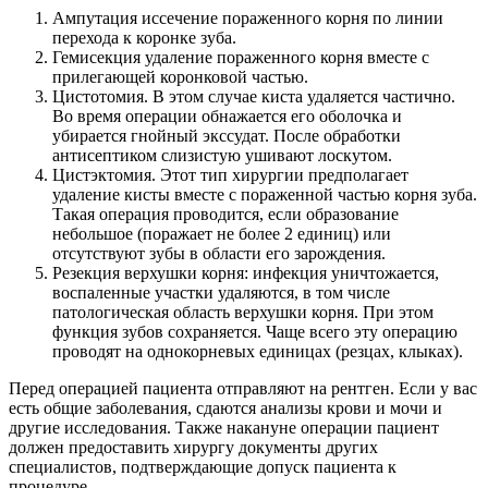
Ампутация иссечение пораженного корня по линии
перехода к коронке зуба.
Гемисекция удаление пораженного корня вместе с
прилегающей коронковой частью.
Цистотомия. В этом случае киста удаляется частично.
Во время операции обнажается его оболочка и
убирается гнойный экссудат. После обработки
антисептиком слизистую ушивают лоскутом.
Цистэктомия. Этот тип хирургии предполагает
удаление кисты вместе с пораженной частью корня зуба.
Такая операция проводится, если образование
небольшое (поражает не более 2 единиц) или
отсутствуют зубы в области его зарождения.
Резекция верхушки корня: инфекция уничтожается,
воспаленные участки удаляются, в том числе
патологическая область верхушки корня. При этом
функция зубов сохраняется. Чаще всего эту операцию
проводят на однокорневых единицах (резцах, клыках).
Перед операцией пациента отправляют на рентген. Если у вас
есть общие заболевания, сдаются анализы крови и мочи и
другие исследования. Также накануне операции пациент
должен предоставить хирургу документы других
специалистов, подтверждающие допуск пациента к
процедуре.