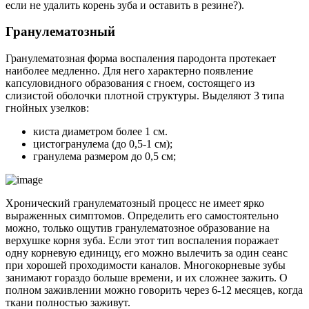
если не удалить корень зуба и оставить в резине?).
Гранулематозный
Гранулематозная форма воспаления пародонта протекает
наиболее медленно. Для него характерно появление
капсуловидного образования с гноем, состоящего из
слизистой оболочки плотной структуры. Выделяют 3 типа
гнойных узелков:
киста диаметром более 1 см.
цистогранулема (до 0,5-1 см);
гранулема размером до 0,5 см;
Хронический гранулематозный процесс не имеет ярко
выраженных симптомов. Определить его самостоятельно
можно, только ощутив гранулематозное образование на
верхушке корня зуба. Если этот тип воспаления поражает
одну корневую единицу, его можно вылечить за один сеанс
при хорошей проходимости каналов. Многокорневые зубы
занимают гораздо больше времени, и их сложнее зажить. О
полном заживлении можно говорить через 6-12 месяцев, когда
ткани полностью заживут.