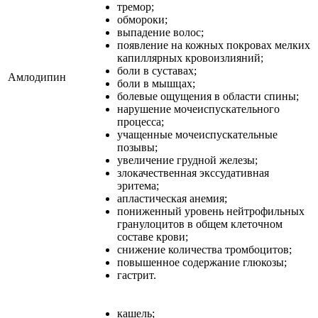
тремор;
обмороки;
выпадение волос;
появление на кожных покровах мелких
капиллярных кровоизлияний;
боли в суставах;
Амлодипин
боли в мышцах;
болевые ощущения в области спины;
нарушение мочеиспускательного
процесса;
учащенные мочеиспускательные
позывы;
увеличение грудной железы;
злокачественная экссудативная
эритема;
апластическая анемия;
пониженный уровень нейтрофильных
гранулоцитов в общем клеточном
составе крови;
снижение количества тромбоцитов;
повышенное содержание глюкозы;
гастрит.
кашель;