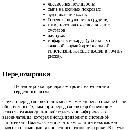
чрезмерная потливость;
сыпь на кожных покровах;
зуд и жжение кожи;
болевые ощущения в грудине;
иммунологическое воспаление
суставов;
желтуха;
инфаркт миокарда (у больных с
тяжелой формой артериальной
гипотензии, которые входят в группу
риска).
Передозировка
Передозировка препаратом грозит нарушением
сердечного ритма.
Случаи передозировки описываемым медпрепаратом не были
обнаружены. Однако при передозировке действующим
веществом амлодипин наблюдается периферическая
вазодилатация, которая иногда приводит к системной
гипотензии. Важно отметить, что амлодипин невозможно
вывести с помощью внепочечного очищения крови. В случае