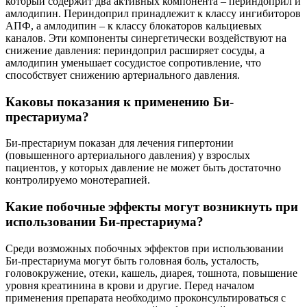
который содержит два активных компонента – периндоприл и
амлодипин. Периндоприл принадлежит к классу ингибиторов
АПФ, а амлодипин – к классу блокаторов кальциевых
каналов. Эти компоненты синергетически воздействуют на
снижение давления: периндоприл расширяет сосуды, а
амлодипин уменьшает сосудистое сопротивление, что
способствует снижению артериального давления.
Каковы показания к применению Би-
престариума?
Би-престариум показан для лечения гипертонии
(повышенного артериального давления) у взрослых
пациентов, у которых давление не может быть достаточно
контролируемо монотерапией.
Какие побочные эффекты могут возникнуть при
использовании Би-престариума?
Среди возможных побочных эффектов при использовании
Би-престариума могут быть головная боль, усталость,
головокружение, отеки, кашель, диарея, тошнота, повышение
уровня креатинина в крови и другие. Перед началом
применения препарата необходимо проконсультироваться с