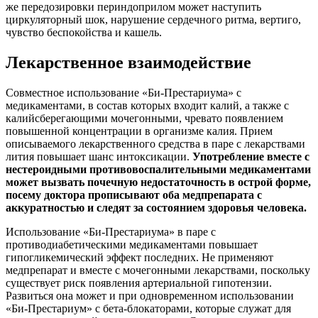
же передозировки периндоприлом может наступить
циркуляторный шок, нарушение сердечного ритма, вертиго,
чувство беспокойства и кашель.
Лекарственное взаимодействие
Совместное использование «Би-Престариума» с
медикаментами, в состав которых входит калий, а также с
калийсберегающими мочегонными, чревато появлением
повышенной концентрации в организме калия. Прием
описываемого лекарственного средства в паре с лекарствами
лития повышает шанс интоксикации.
Употребление вместе с
нестероидными противовоспалительными медикаментами
может вызвать почечную недостаточность в острой форме,
посему доктора прописывают оба медпрепарата с
аккуратностью и следят за состоянием здоровья человека.
Использование «Би-Престариума» в паре с
противодиабетическими медикаментами повышает
гипогликемический эффект последних. Не применяют
медпрепарат и вместе с мочегонными лекарствами, поскольку
существует риск появления артериальной гипотензии.
Развиться она может и при одновременном использовании
«Би-Престариум» с бета-блокаторами, которые служат для