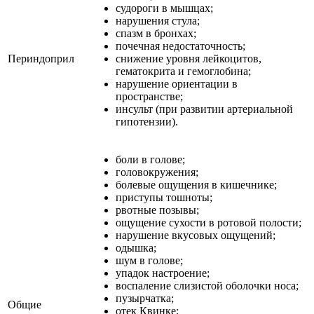
судороги в мышцах;
нарушения стула;
спазм в бронхах;
почечная недостаточность;
Периндоприл
снижение уровня лейкоцитов,
гематокрита и гемоглобина;
нарушение ориентации в
пространстве;
инсульт (при развитии артериальной
гипотензии).
боли в голове;
головокружения;
болевые ощущения в кишечнике;
приступы тошноты;
рвотные позывы;
ощущение сухости в ротовой полости;
нарушение вкусовых ощущений;
одышка;
шум в голове;
упадок настроение;
воспаление слизистой оболочки носа;
пузырчатка;
Общие
отек Квинке;