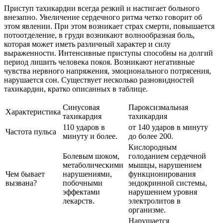
Приступ тахикардии всегда резкий и настигает больного
внезапно. Увеличение сердечного ритма четко говорит об
этом явлении. При этом возникает страх смерти, повышается
потоотделение, в груди возникают волнообразная боль,
которая может иметь различный характер и силу
выраженности. Интенсивные приступы способны на долгий
период лишить человека покоя. Возникают негативные
чувства нервного напряжения, эмоционального потрясения,
нарушается сон. Существует несколько разновидностей
тахикардии, кратко описанных в таблице.
Синусовая
Пароксизмальная
Характеристика
тахикардия
тахикардия
110 ударов в
от 140 ударов в минуту
Частота пульса
минуту и более.
до более 200.
Кислородным
Болевым шоком,
голоданием сердечной
метаболическими
мышцы, нарушением
Чем бывает
нарушениями,
функционирования
вызвана?
побочными
эндокринной системы,
эффектами
нарушением уровня
лекарств.
электролитов в
организме.
Нарушается