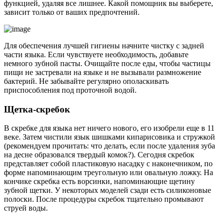
функцией, удаляя все лишнее. Какой помощник вы выберете,
зависит только от ваших предпочтений.
Для обеспечения лучшей гигиены начните чистку с задней
части языка. Если чувствуете необходимость, добавьте
немного зубной пасты. Очищайте после еды, чтобы частицы
пищи не застревали на языке и не вызывали размножение
бактерий. Не забывайте регулярно ополаскивать
приспособления под проточной водой.
Щетка-скребок
В скребке для языка нет ничего нового, его изобрели еще в 11
веке. Затем чистили язык шишками кипарисовика и стружкой
(рекомендуем прочитать: что делать, если после удаления зуба
на десне образовался твердый комок?). Сегодня скребок
представляет собой пластиковую насадку с наконечником, по
форме напоминающим треугольную или овальную ложку. На
кончике скребка есть ворсинки, напоминающие щетину
зубной щетки. У некоторых моделей сзади есть силиконовые
полоски. После процедуры скребок тщательно промывают
струей воды.