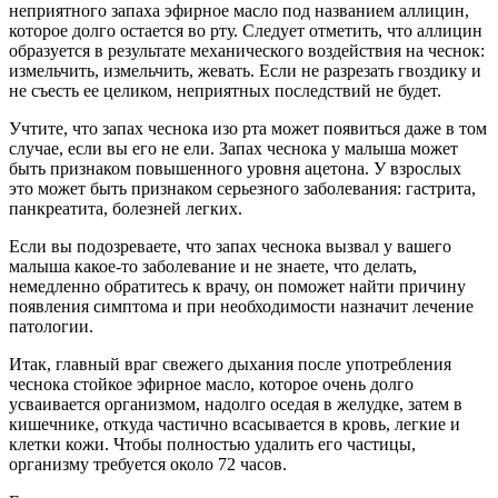
неприятного запаха эфирное масло под названием аллицин,
которое долго остается во рту. Следует отметить, что аллицин
образуется в результате механического воздействия на чеснок:
измельчить, измельчить, жевать. Если не разрезать гвоздику и
не съесть ее целиком, неприятных последствий не будет.
Учтите, что запах чеснока изо рта может появиться даже в том
случае, если вы его не ели. Запах чеснока у малыша может
быть признаком повышенного уровня ацетона. У взрослых
это может быть признаком серьезного заболевания: гастрита,
панкреатита, болезней легких.
Если вы подозреваете, что запах чеснока вызвал у вашего
малыша какое-то заболевание и не знаете, что делать,
немедленно обратитесь к врачу, он поможет найти причину
появления симптома и при необходимости назначит лечение
патологии.
Итак, главный враг свежего дыхания после употребления
чеснока стойкое эфирное масло, которое очень долго
усваивается организмом, надолго оседая в желудке, затем в
кишечнике, откуда частично всасывается в кровь, легкие и
клетки кожи. Чтобы полностью удалить его частицы,
организму требуется около 72 часов.