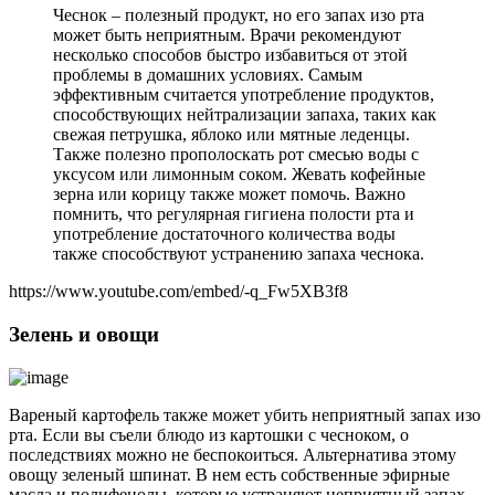
Чеснок – полезный продукт, но его запах изо рта
может быть неприятным. Врачи рекомендуют
несколько способов быстро избавиться от этой
проблемы в домашних условиях. Самым
эффективным считается употребление продуктов,
способствующих нейтрализации запаха, таких как
свежая петрушка, яблоко или мятные леденцы.
Также полезно прополоскать рот смесью воды с
уксусом или лимонным соком. Жевать кофейные
зерна или корицу также может помочь. Важно
помнить, что регулярная гигиена полости рта и
употребление достаточного количества воды
также способствуют устранению запаха чеснока.
https://www.youtube.com/embed/-q_Fw5XB3f8
Зелень и овощи
Вареный картофель также может убить неприятный запах изо
рта. Если вы съели блюдо из картошки с чесноком, о
последствиях можно не беспокоиться. Альтернатива этому
овощу зеленый шпинат. В нем есть собственные эфирные
масла и полифенолы, которые устраняют неприятный запах.