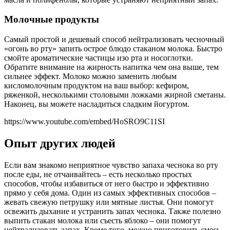
Молочные продукты
Самый простой и дешевый способ нейтрализовать чесночный
«огонь во рту» запить острое блюдо стаканом молока. Быстро
смойте ароматические частицы изо рта и носоглотки.
Обратите внимание на жирность напитка чем она выше, тем
сильнее эффект. Молоко можно заменить любым
кисломолочным продуктом на ваш выбор: кефиром,
ряженкой, несколькими столовыми ложками жирной сметаны.
Наконец, вы можете насладиться сладким йогуртом.
https://www.youtube.com/embed/HoSRO9C11SI
Опыт других людей
Если вам знакомо неприятное чувство запаха чеснока во рту
после еды, не отчаивайтесь – есть несколько простых
способов, чтобы избавиться от него быстро и эффективно
прямо у себя дома. Один из самых эффективных способов –
жевать свежую петрушку или мятные листья. Они помогут
освежить дыхание и устранить запах чеснока. Также полезно
выпить стакан молока или съесть яблоко – они помогут
нейтрализовать запах. Кроме того, можно приготовить смесь