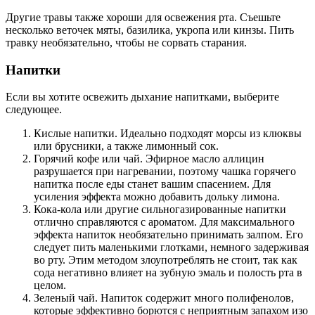
Другие травы также хороши для освежения рта. Съешьте
несколько веточек мяты, базилика, укропа или кинзы. Пить
травку необязательно, чтобы не сорвать старания.
Напитки
Если вы хотите освежить дыхание напитками, выберите
следующее.
Кислые напитки. Идеально подходят морсы из клюквы
или брусники, а также лимонный сок.
Горячий кофе или чай. Эфирное масло аллицин
разрушается при нагревании, поэтому чашка горячего
напитка после еды станет вашим спасением. Для
усиления эффекта можно добавить дольку лимона.
Кока-кола или другие сильногазированные напитки
отлично справляются с ароматом. Для максимального
эффекта напиток необязательно принимать залпом. Его
следует пить маленькими глотками, немного задерживая
во рту. Этим методом злоупотреблять не стоит, так как
сода негативно влияет на зубную эмаль и полость рта в
целом.
Зеленый чай. Напиток содержит много полифенолов,
которые эффективно борются с неприятным запахом изо