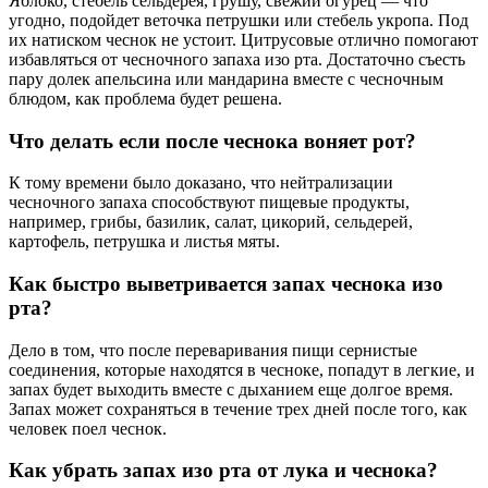
Яблоко, стебель сельдерея, грушу, свежий огурец — что
угодно, подойдет веточка петрушки или стебель укропа. Под
их натиском чеснок не устоит. Цитрусовые отлично помогают
избавляться от чесночного запаха изо рта. Достаточно съесть
пару долек апельсина или мандарина вместе с чесночным
блюдом, как проблема будет решена.
Что делать если после чеснока воняет рот?
К тому времени было доказано, что нейтрализации
чесночного запаха способствуют пищевые продукты,
например, грибы, базилик, салат, цикорий, сельдерей,
картофель, петрушка и листья мяты.
Как быстро выветривается запах чеснока изо
рта?
Дело в том, что после переваривания пищи сернистые
соединения, которые находятся в чесноке, попадут в легкие, и
запах будет выходить вместе с дыханием еще долгое время.
Запах может сохраняться в течение трех дней после того, как
человек поел чеснок.
Как убрать запах изо рта от лука и чеснока?