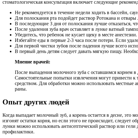
стоматологическая консультация включает следующие рекомен
Не рекомендуется в течение недели ходить в бассейн, са
Для полоскания рта подойдет раствор Ротокана и отвары
В последующие 3 дня от полоскания лучше отказаться, чт
После удаления зуба врач оставляет в лунке ватный тампо
Убедитесь, что ребенок не кусает щеку в месте анестезии.
Избегайте еды в первые 2-3 часа после потери. Если уда
Для первой чистки зубов после падения лучше всего исп
В первый день детям следует давать мягкую пищу. Необх
Мнение врачей:
После выпадения молочного зуба с оставшимся корнем в д
Самостоятельные попытки извлечения могут привести к 
средством. Для обработки можно использовать местные а
раны.
Опыт других людей
Когда выпадает молочный зуб, а корень остается в десне, это 
изгонят остатки корня, но если этого не происходит, следует о
лунки можно использовать антисептический раствор или гели д
профилактики.