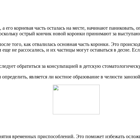
 а его корневая часть осталась на месте, начинают паниковать, 
оскольку острый кончик новой коронки принимают за выступаю
ле того, как отвалилась основная часть коронки. Это происходит
и еще не рассосались, и их частицы могут оставаться в десне. Е
 следует обратиться за консультацией в детскую стоматологичес
 определить, является ли костное образование в челюсти занозо
снятия временных приспособлений. Это поможет избежать осложн