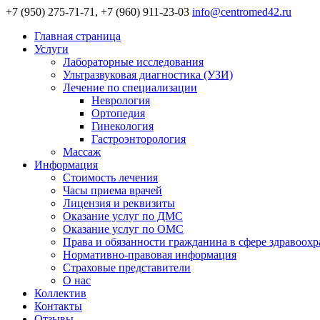
+7 (950) 275-71-71, +7 (960) 911-23-03
info@centromed42.ru
Главная страница
Услуги
Лабораторные исследования
Ультразвуковая диагностика (УЗИ)
Лечение по специализации
Неврология
Ортопедия
Гинекология
Гастроэнторология
Массаж
Информация
Стоимость лечения
Часы приема врачей
Лицензия и реквизиты
Оказание услуг по ДМС
Оказание услуг по ОМС
Права и обязанности гражданина в сфере здравоох
Нормативно-правовая информация
Страховые представители
О нас
Коллектив
Контакты
Отзывы