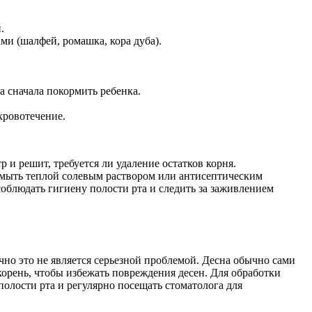
.
и (шалфей, ромашка, кора дуба).
а сначала покормить ребенка.
кровотечение.
 и решит, требуется ли удаление остатков корня.
омыть теплой солевым раствором или антисептическим
облюдать гигиену полости рта и следить за заживлением
ычно это не является серьезной проблемой. Десна обычно сами
 корень, чтобы избежать повреждения десен. Для обработки
полости рта и регулярно посещать стоматолога для