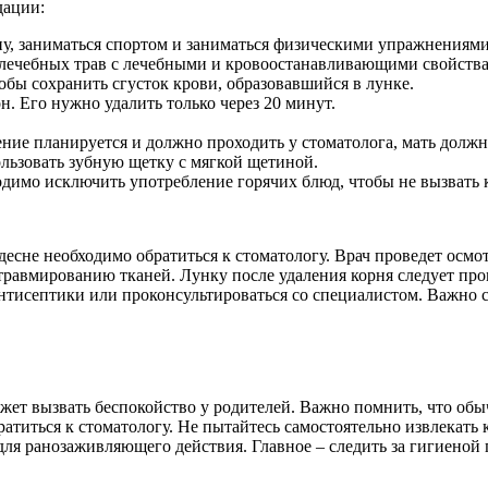
дации:
уну, заниматься спортом и заниматься физическими упражнениями
 лечебных трав с лечебными и кровоостанавливающими свойствам
обы сохранить сгусток крови, образовавшийся в лунке.
н. Его нужно удалить только через 20 минут.
ление планируется и должно проходить у стоматолога, мать должн
ользовать зубную щетку с мягкой щетиной.
одимо исключить употребление горячих блюд, чтобы не вызвать 
есне необходимо обратиться к стоматологу. Врач проведет осмотр
травмированию тканей. Лунку после удаления корня следует пр
нтисептики или проконсультироваться со специалистом. Важно с
может вызвать беспокойство у родителей. Важно помнить, что об
братиться к стоматологу. Не пытайтесь самостоятельно извлекать
ля ранозаживляющего действия. Главное – следить за гигиеной 