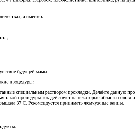
личествах, а именно:
ота;
увствие будущей мамы.
акие процедуры:
танные специальным раствором прокладки. Делайте данную про
я такой процедуры ток действует на некоторые области головно
евышала 37 C. Рекомендуется принимать жемчужные ванны.
родукты: