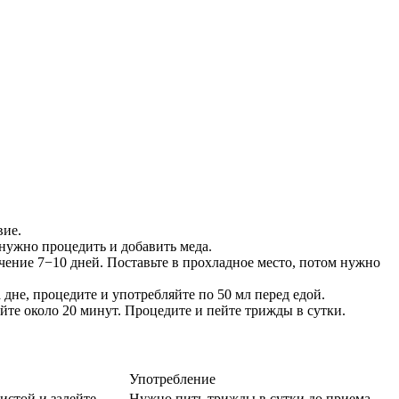
вие.
 нужно процедить и добавить меда.
ечение 7−10 дней. Поставьте в прохладное место, потом нужно
а дне, процедите и употребляйте по 50 мл перед едой.
йте около 20 минут. Процедите и пейте трижды в сутки.
Употребление
истой и залейте
Нужно пить трижды в сутки до приема