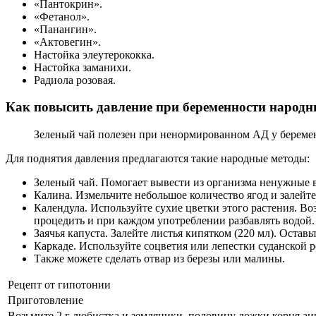
«Пантокрин».
«Фетанол».
«Панангин».
«Актовегин».
Настойка элеутерококка.
Настойка заманихи.
Радиола розовая.
Как повысить давление при беременности народ
Зеленый чай полезен при ненормированном АД у береме
Для поднятия давления предлагаются такие народные методы:
Зеленый чай. Помогает вывести из организма ненужные 
Калина. Измельчите небольшое количество ягод и залейте 
Календула. Используйте сухие цветки этого растения. Воз
процедить и при каждом употреблении разбавлять водой.
Заячья капуста. Залейте листья кипятком (220 мл). Оставь
Каркаде. Используйте соцветия или лепестки суданской р
Также можете сделать отвар из березы или малины.
Рецепт от гипотонии
Приготовление
Возьмите 2 г любистка и земляники, половину ложки корня аир