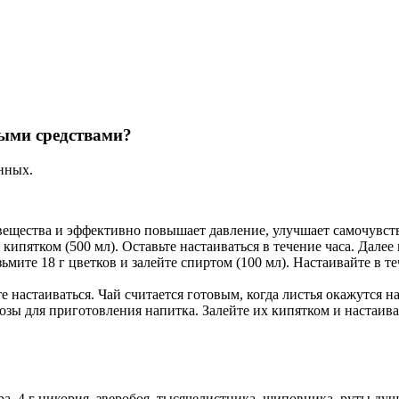
ными средствами?
нных.
вещества и эффективно повышает давление, улучшает самочувст
кипятком (500 мл). Оставьте настаиваться в течение часа. Далее
ьмите 18 г цветков и залейте спиртом (100 мл). Настаивайте в т
те настаиваться. Чай считается готовым, когда листья окажутся н
озы для приготовления напитка. Залейте их кипятком и настаива
а, 4 г цикория, зверобоя, тысячелистника, шиповника, руты душ