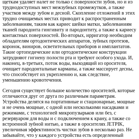
щеткам удаляет налет не только с поверхности зубов, но и из
труднодоступных мест межзубных промежутков, а также
участков между зубом и десной. Скопление отложений в этих
трудно очищаемых местах приводит к распространенным
заболеваниям, таким как кариес шейки матки, заболеваниям
тканей пародонта гингивиту и пародонтиту, а также к кариесу
контактных поверхностей. Во-вторых, ирригатор необходим
обладателям ортодонтических аппаратов, зубных протезов,
коронок, виниров, осветительных приборов и имплантатов.
Такие ортопедические или ортодонтические конструкции
затрудняют гигиену полости рта и требуют особого ухода. И,
наконец, в-третьих, поток воды, выходящий из оросителя,
очищает пародонтальные карманы, а также массирует десны,
что способствует их укреплению и, как следствие,
уменьшению кровотечения.
Сегодня существует большое количество оросителей, которые
отличаются друг от друга по различным параметрам.
Устройства делятся на портативные и стационарные, мощные
и не очень мощные, с одной или несколькими насадками и
режимами, с технологией микропузырьков или без, с
резервуаром для воды и с подключением к крану, а также со
встроенной зубной нитью, а также в оросителях JETPIK,
увеличивая эффективность чистки зубов в несколько раз. Не
забывайте, что у каждого устройства есть определенный