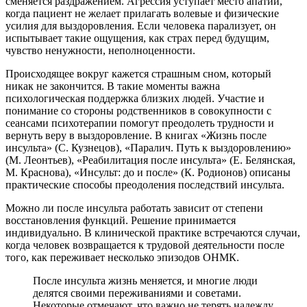
сменяется раздражением. Агрессия уступает место апатии,
когда пациент не желает прилагать волевые и физические
усилия для выздоровления. Если человека парализует, он
испытывает такие ощущения, как страх перед будущим,
чувство ненужности, неполноценности.
Происходящее вокруг кажется страшным сном, который
никак не закончится. В такие моменты важна
психологическая поддержка близких людей. Участие и
понимание со стороны родственников в совокупности с
сеансами психотерапии помогут преодолеть трудности и
вернуть веру в выздоровление. В книгах «Жизнь после
инсульта» (С. Кузнецов), «Паралич. Путь к выздоровлению»
(М. Леонтьев), «Реабилитация после инсульта» (Е. Белянская,
М. Краснова), «Инсульт: до и после» (К. Родионов) описаны
практические способы преодоления последствий инсульта.
Можно ли после инсульта работать зависит от степени
восстановления функций. Решение принимается
индивидуально. В клинической практике встречаются случаи,
когда человек возвращается к трудовой деятельности после
того, как переживает несколько эпизодов ОНМК.
После инсульта жизнь меняется, и многие люди
делятся своими переживаниями и советами.
Некоторые отмечают, что важно не терять надежду