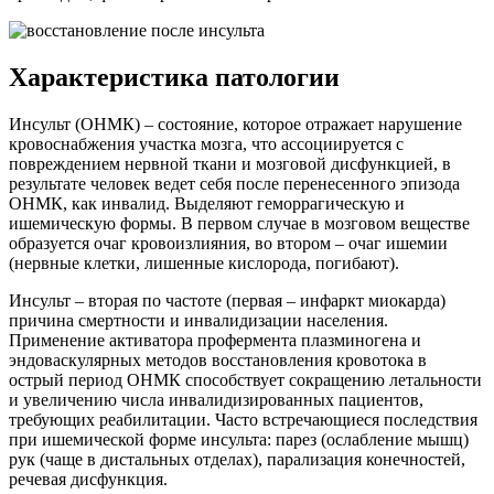
Характеристика патологии
Инсульт (ОНМК) – состояние, которое отражает нарушение
кровоснабжения участка мозга, что ассоциируется с
повреждением нервной ткани и мозговой дисфункцией, в
результате человек ведет себя после перенесенного эпизода
ОНМК, как инвалид. Выделяют геморрагическую и
ишемическую формы. В первом случае в мозговом веществе
образуется очаг кровоизлияния, во втором – очаг ишемии
(нервные клетки, лишенные кислорода, погибают).
Инсульт – вторая по частоте (первая – инфаркт миокарда)
причина смертности и инвалидизации населения.
Применение активатора профермента плазминогена и
эндоваскулярных методов восстановления кровотока в
острый период ОНМК способствует сокращению летальности
и увеличению числа инвалидизированных пациентов,
требующих реабилитации. Часто встречающиеся последствия
при ишемической форме инсульта: парез (ослабление мышц)
рук (чаще в дистальных отделах), парализация конечностей,
речевая дисфункция.