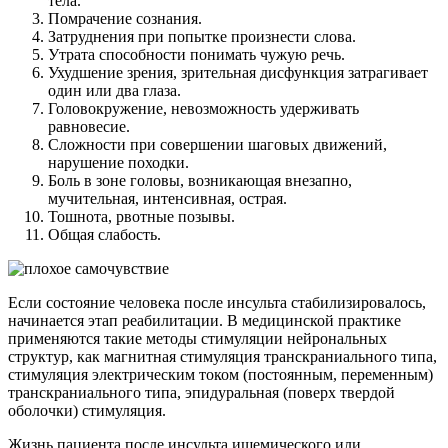
тела.
Помрачение сознания.
Затруднения при попытке произнести слова.
Утрата способности понимать чужую речь.
Ухудшение зрения, зрительная дисфункция затрагивает
один или два глаза.
Головокружение, невозможность удерживать
равновесие.
Сложности при совершении шаговых движений,
нарушение походки.
Боль в зоне головы, возникающая внезапно,
мучительная, интенсивная, острая.
Тошнота, рвотные позывы.
Общая слабость.
Если состояние человека после инсульта стабилизировалось,
начинается этап реабилитации. В медицинской практике
применяются такие методы стимуляции нейрональных
структур, как магнитная стимуляция транскраниального типа,
стимуляция электрическим током (постоянным, переменным)
транскраниального типа, эпидуральная (поверх твердой
оболочки) стимуляция.
Жизнь пациента после инсульта ишемического или