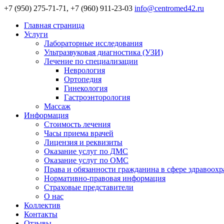
+7 (950) 275-71-71, +7 (960) 911-23-03
info@centromed42.ru
Главная страница
Услуги
Лабораторные исследования
Ультразвуковая диагностика (УЗИ)
Лечение по специализации
Неврология
Ортопедия
Гинекология
Гастроэнторология
Массаж
Информация
Стоимость лечения
Часы приема врачей
Лицензия и реквизиты
Оказание услуг по ДМС
Оказание услуг по ОМС
Права и обязанности гражданина в сфере здравоох
Нормативно-правовая информация
Страховые представители
О нас
Коллектив
Контакты
Отзывы