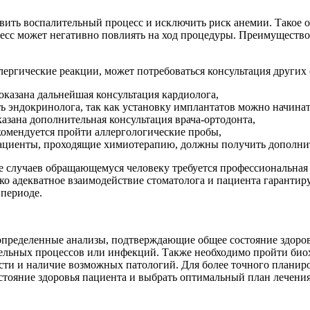
ить воспалительный процесс и исключить риск анемии. Такое о
сс может негативно повлиять на ход процедуры. Преимущество 
ллергические реакции, может потребоваться консультация других
оказана дальнейшая консультация кардиолога,
ть эндокринолога, так как установку имплантатов можно начина
азана дополнительная консультация врача-ортодонта,
комендуется пройти аллергологические пробы,
пациенты, проходящие химиотерапию, должны получить дополни
е случаев обращающемуся человеку требуется профессиональная 
ько адекватное взаимодействие стоматолога и пациента гарант
периоде.
пределенные анализы, подтверждающие общее состояние здоровь
ельных процессов или инфекций. Также необходимо пройти био
ости и наличие возможных патологий. Для более точного плани
остояние здоровья пациента и выбрать оптимальный план лечени