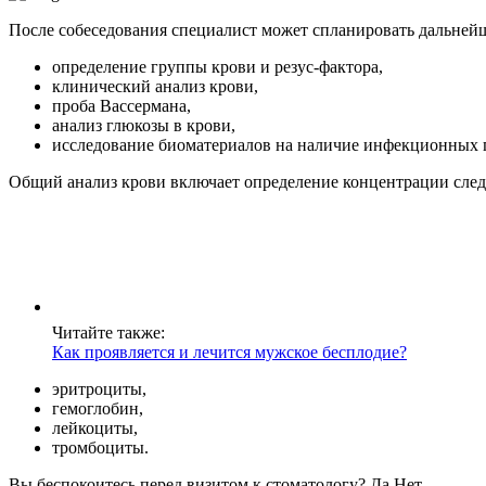
После собеседования специалист может спланировать дальнейш
определение группы крови и резус-фактора,
клинический анализ крови,
проба Вассермана,
анализ глюкозы в крови,
исследование биоматериалов на наличие инфекционных 
Общий анализ крови включает определение концентрации сле
Читайте также:
Как проявляется и лечится мужское бесплодие?
эритроциты,
гемоглобин,
лейкоциты,
тромбоциты.
Вы беспокоитесь перед визитом к стоматологу? Да Нет