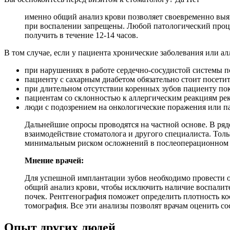
именно общий анализ крови позволяет своевременно выяв
при воспалении запрещены. Любой патологический проце
получить в течение 12-14 часов.
В том случае, если у пациента хронические заболевания или а
при нарушениях в работе сердечно-сосудистой системы п
пациенту с сахарным диабетом обязательно стоит посети
при длительном отсутствии коренных зубов пациенту пок
пациентам со склонностью к аллергическим реакциям ре
люди с подозрением на онкологические поражения или 
Дальнейшие опросы проводятся на частной основе. В ряд
взаимодействие стоматолога и другого специалиста. Тол
минимальным риском осложнений в послеоперационном 
Мнение врачей:
Для успешной имплантации зубов необходимо провести о
общий анализ крови, чтобы исключить наличие воспалит
почек. Рентгенография поможет определить плотность к
томография. Все эти анализы позволят врачам оценить с
Опыт других людей