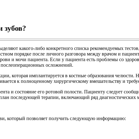
 зубов?
ыделяют какого-либо конкретного списка рекомендуемых тестов
астном порядке после личного разговора между врачом и пациен
ови и мочи пациента. Если у пациента есть проблемы со здоров
х послеоперационных осложнений.
ции, которая имплантируется в костные образования челюсти. Н
ивается к полноценному хирургическому вмешательству и требу
ента и состояние его ротовой полости. Пациенту следует сообщ
 план последующей терапии, включающий ряд диагностических 
рови, который позволяет получить следующую информацию: