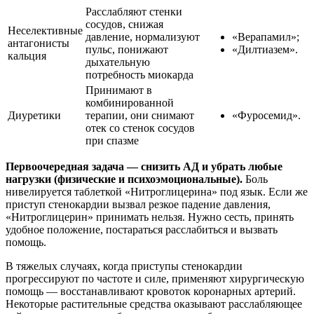
Расслабляют стенки
сосудов, снижая
Неселективные
давление, нормализуют
«Верапамил»;
антагонисты
пульс, понижают
«Дилтиазем».
кальция
дыхательную
потребность миокарда
Принимают в
комбинированной
Диуретики
терапии, они снимают
«Фуросемид».
отек со стенок сосудов
при спазме
Первоочередная задача — снизить АД и убрать любые
нагрузки (физические и психоэмоциональные).
Боль
нивелируется таблеткой «Нитроглицерина» под язык. Если же
приступ стенокардии вызвал резкое падение давления,
«Нитроглицерин» принимать нельзя. Нужно сесть, принять
удобное положение, постараться расслабиться и вызвать
помощь.
В тяжелых случаях, когда приступы стенокардии
прогрессируют по частоте и силе, применяют хирургическую
помощь — восстанавливают кровоток коронарных артерий.
Некоторые растительные средства оказывают расслабляющее