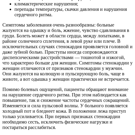
климактерические нарушения;
перепады температуры, скачки давления и нарушения
сердечного ритма.
Симптомы заболевания очень разнообразны: больные
жалуются на одышку и боль, жжение, чувство сдавливания в
груди. Болеть может в области сердца, между лопатками, в
районе солнечного сплетения, в левой руке или плече. В
исключительных случаях стенокардия проявляется головной и
даже зубной болью. Приступы иногда сопровождаются
диспепсическими расстройствами — тошнотой и изжогой,
что характерно больше для женщин. Симптомы стенокардии у
женщин отличаются от признаков стенокардии у мужчин.
Они жалуются на колющую и пульсирующую боль, чаще в
животе, а вот одышка у женщин практически не встречается.
Помимо болевых ощущений, пациенты обращают внимание
на нарушение сердечного ритма. При этом наблюдается как
повышение, так и снижение частоты сердечных сокращений.
Изменяется и сила пульсовой волны. У больного появляется
холодный пот и бледнеет кожа. В положении лежа приступ
только усиливается. При первых признаках стенокардии
необходимо сесть, исключить физические нагрузки и
постараться расслабиться.