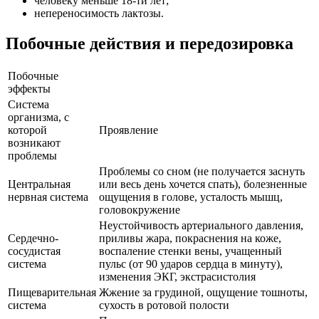
человеку меньше 18-ти лет;
непереносимость лактозы.
Побочные действия и передозировка
Побочные
эффекты
Система
организма, с
которой
Проявление
возникают
проблемы
Проблемы со сном (не получается заснуть
Центральная
или весь день хочется спать), болезненные
нервная система
ощущения в голове, усталость мышц,
головокружение
Неустойчивость артериального давления,
Сердечно-
приливы жара, покраснения на коже,
сосудистая
воспаление стенки вены, учащенный
система
пульс (от 90 ударов сердца в минуту),
изменения ЭКГ, экстрасистолия
Пищеварительная
Жжение за грудиной, ощущение тошноты,
система
сухость в ротовой полости