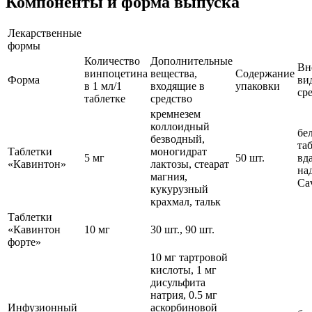
Компоненты и форма выпуска
Лекарственные
формы
Количество
Дополнительные
Вн
винпоцетина
вещества,
Содержание
Форма
ви
в 1 мл/1
входящие в
упаковки
ср
таблетке
средство
кремнезем
коллоидный
бе
безводный,
та
Таблетки
моногидрат
5 мг
50 шт.
вд
«Кавинтон»
лактозы, стеарат
на
магния,
Ca
кукурузный
крахмал, тальк
Таблетки
«Кавинтон
10 мг
30 шт., 90 шт.
форте»
10 мг тартровой
кислоты, 1 мг
дисульфита
натрия, 0.5 мг
Инфузионный
аскорбиновой