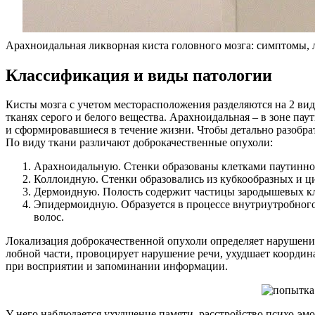
Арахноидальная ликворная киста головного мозга: симптомы, 
Классификация и виды патологии
Кисты мозга с учетом месторасположения разделяются на 2 вид
тканях серого и белого вещества. Арахноидальная – в зоне п
и сформировавшиеся в течение жизни. Чтобы детально разобрат
По виду ткани различают доброкачественные опухоли:
Арахноидальную. Стенки образованы клетками паутинной
Коллоидную. Стенки образовались из кубкообразных и ц
Дермоидную. Полость содержит частицы зародышевых кле
Эпидермоидную. Образуется в процессе внутриутробного 
волос.
Локализация доброкачественной опухоли определяет нарушения
лобной части, провоцирует нарушение речи, ухудшает координ
при восприятии и запоминании информации.
У него наблюдается ухудшение памяти, расстройство психо-эм