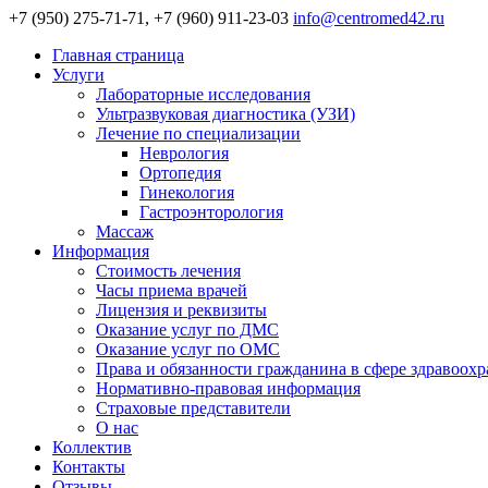
+7 (950) 275-71-71, +7 (960) 911-23-03
info@centromed42.ru
Главная страница
Услуги
Лабораторные исследования
Ультразвуковая диагностика (УЗИ)
Лечение по специализации
Неврология
Ортопедия
Гинекология
Гастроэнторология
Массаж
Информация
Стоимость лечения
Часы приема врачей
Лицензия и реквизиты
Оказание услуг по ДМС
Оказание услуг по ОМС
Права и обязанности гражданина в сфере здравоох
Нормативно-правовая информация
Страховые представители
О нас
Коллектив
Контакты
Отзывы