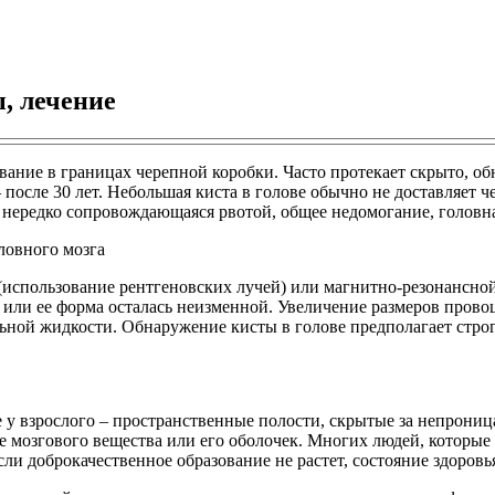
ы, лечение
вание в границах черепной коробки. Часто протекает скрыто, об
 после 30 лет. Небольшая киста в голове обычно не доставляет ч
нередко сопровождающаяся рвотой, общее недомогание, головная
(использование рентгеновских лучей) или магнитно-резонансно
или ее форма осталась неизменной. Увеличение размеров прово
льной жидкости. Обнаружение кисты в голове предполагает стро
е у взрослого – пространственные полости, скрытые за непрон
 мозгового вещества или его оболочек. Многих людей, которые 
ли доброкачественное образование не растет, состояние здоровья