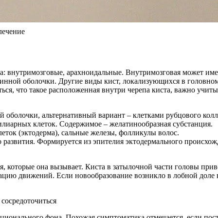
лечение
а: внутримозговые, арахноидальные. Внутримозговая может имен
аутинной оболочки. Другие виды кист, локализующихся в головн
ься, что такое расположенная внутри черепа киста, важно учит
 оболочки, альтернативный вариант – клетками рубцового колл
илиарных клеток. Содержимое – желатинообразная субстанция.
ток (эктодерма), сальные железы, фолликулы волос.
развития. Формируется из эпителия эктодермального происхожде
, которые она вызывает. Киста в затылочной части головы приво
ацию движений. Если новообразование возникло в лобной доле 
оционального фона. Похожая симптоматика отмечается, если пос