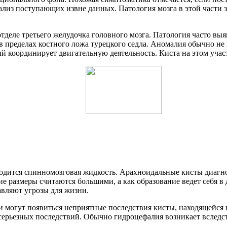
ализ поступающих извне данных. Патология мозга в этой части з
 отделе третьего желудочка головного мозга. Патология часто 
я в пределах костного ложа турецкого седла. Аномалия обычно н
ый координирует двигательную деятельность. Киста на этом учас
одится спинномозговая жидкость. Арахноидальные кисты диагно
е размеры считаются большими, а как образование ведет себя в
авляют угрозы для жизни.
 могут появиться неприятные последствия кисты, находящейся в
серьезных последствий. Обычно гидроцефалия возникает вследс