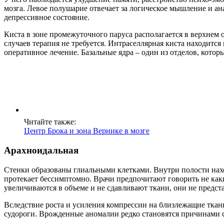
мозга. Левое полушарие отвечает за логическое мышление и ан
депрессивное состояние.
Киста в зоне промежуточного паруса располагается в верхнем
случаев терапия не требуется. Интраселлярная киста находитс
оперативное лечение. Базальные ядра – один из отделов, котор
Читайте также:
Центр Брока и зона Вернике в мозге
Арахноидальная
Стенки образованы глиальными клетками. Внутри полости нах
протекает бессимптомно. Врачи предпочитают говорить не каки
увеличиваются в объеме и не сдавливают ткани, они не предст
Вследствие роста и усиления компрессии на близлежащие ткани
судороги. Врожденные аномалии редко становятся причинами 