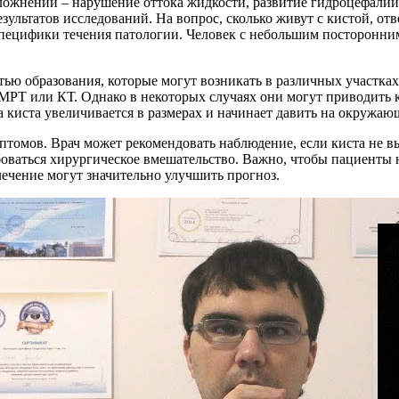
ожнений – нарушение оттока жидкости, развитие гидроцефалии. 
ультатов исследований. На вопрос, сколько живут с кистой, от
пецифики течения патологии. Человек с небольшим посторонним 
ью образования, которые могут возникать в различных участках
РТ или КТ. Однако в некоторых случаях они могут приводить к
 киста увеличивается в размерах и начинает давить на окружаю
мптомов. Врач может рекомендовать наблюдение, если киста не вы
оваться хирургическое вмешательство. Важно, чтобы пациенты
лечение могут значительно улучшить прогноз.