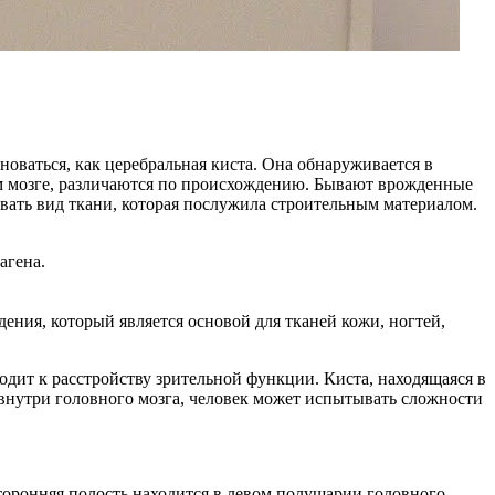
оваться, как церебральная киста. Она обнаруживается в
ом мозге, различаются по происхождению. Бывают врожденные
ывать вид ткани, которая послужила строительным материалом.
агена.
ния, который является основой для тканей кожи, ногтей,
дит к расстройству зрительной функции. Киста, находящаяся в
внутри головного мозга, человек может испытывать сложности
торонняя полость находится в левом полушарии головного