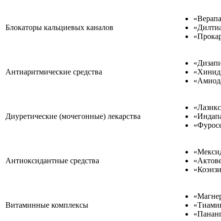
«Верапа
Блокаторы кальциевых каналов
«Дилтиа
«Прокар
«Дизап
Антиаритмические средства
«Хинид
«Амиод
«Лазикс
Диуретические (мочегонные) лекарства
«Индап
«Фурос
«Мекси
Антиоксидантные средства
«Актове
«Коэнзи
«Магнер
Витаминные комплексы
«Тиами
«Панан