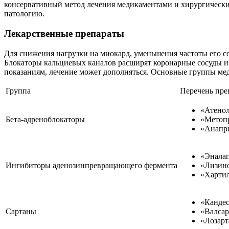
консервативный метод лечения медикаментами и хирургические
патологию.
Лекарственные препараты
Для снижения нагрузки на миокард, уменьшения частоты его 
Блокаторы кальциевых каналов расширят коронарные сосуды 
показаниям, лечение может дополняться. Основные группы ме
Группа
Перечень пре
«Атенол
Бета-адреноблокаторы
«Метоп
«Анапр
«Эналап
Ингибиторы аденозинпревращающего фермента
«Лизин
«Хартил
«Кандес
Сартаны
«Валсар
«Лозарт