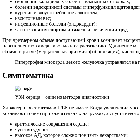
скопление кальциевых солей на клапанных створках;
болезни эндокринной системы (гиперфункция щитовидки,
курение и злоупотребление алкоголем;
избыточный вес;
инфекционные болезни (эндокардит);
частые занятия спортом и тяжелый физический труд.
При чрезмерном объеме поступающей крови возникает эксцентр
переполнению камеры кровью и ее растяжению. Удлинение мыш
сбоями в ритме (мерцательная аритмия, фибрилляция), кисло
Гипертрофия миокарда левого желудочка устраняется на 
Симптоматика
УЗИ сердца – один из методов диагностики.
Характерных симптомов ГЛЖ не имеет. Когда увеличение масс
возникают только при значительных нагрузках, а спустя некот
аритмические сокращения сердца;
чувство удушья;
высокое АД, которое сложно понизить лекарствами;