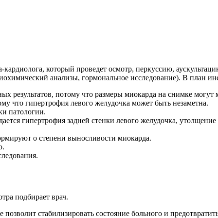
-кардиолога, который проведет осмотр, перкуссию, аускультаци
биохимический анализы, гормональное исследование). В план ин
ых результатов, потому что размеры миокарда на снимке могут 
ому что гипертрофия левого желудочка может быть незаметна.
ки патологии.
дается гипертрофия задней стенки левого желудочка, утолщение
формируют о степени выносливости миокарда.
ю.
следования.
тра подбирает врач.
е позволит стабилизировать состояние больного и предотвратит