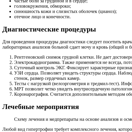
частые боли за грудиной и в сердце;
головокружения, обмороки;
синюшность кожи и слизистых оболочек (цианоз);
отечное лицо и конечности.
Диагностические процедуры
Для проведения процедуры диагностики следует посетить врача
лабораторных анализов больной сдает мочу и кровь (общий и 
Рентгеновский снимок грудной клетки. Не дает достоверн
Электрокардиограмма. Также применяется не всегда, пот
Суточный контроль ЭКГ. Фиксирует характерные призна
УЗИ сердца. Позволяет увидеть структуры сердца. Наблю
стенок, размер сердечных камер.
Тесты с нагрузкой (велоэргометрия и тредмил-тест). Ин
МРТ позволит четко увидеть внутрисердечную патологи
Коронарография. Считается дополнительным методом об
Лечебные мероприятия
Схему лечения и медпрепараты на основе анализов и осмо
Любой вид гипертрофии требует комплексного лечения, которо