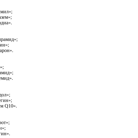
мил»;
зем»;
диа».
ирамид»;
ин»;
арон».
»;
амид»;
емид».
дол»;
гин»;
м Q10».
от»;
н»;
гин».