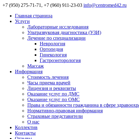
+7 (950) 275-71-71, +7 (960) 911-23-03
info@centromed42.ru
Главная страница
Услуги
Лабораторные исследования
Ультразвуковая диагностика (УЗИ)
Лечение по специализации
Неврология
Ортопедия
Гинекология
Гастроэнторология
Массаж
Информация
Стоимость лечения
Часы приема врачей
Лицензия и реквизиты
Оказание услуг по ДМС
Оказание услуг по ОМС
Права и обязанности гражданина в сфере здравоох
Нормативно-правовая информация
Страховые представители
О нас
Коллектив
Контакты
Отзывы