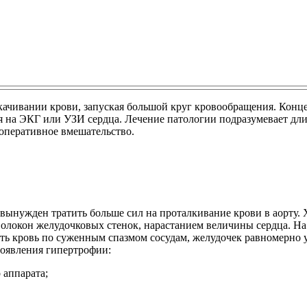
ачивании крови, запуская большой круг кровообращения. Конце
я на ЭКГ или УЗИ сердца. Лечение патологии подразумевает дл
оперативное вмешательство.
 вынужден тратить больше сил на проталкивание крови в аорту.
локон желудочковых стенок, нарастанием величины сердца. На
ь кровь по суженным спазмом сосудам, желудочек равномерно ут
оявления гипертрофии:
 аппарата;