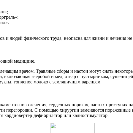
ин»;
огрель»;
ил».
ов и людей физического труда, неопасна для жизни и лечения не 
родной медицине.
лечащим врачом. Травяные сборы и настои могут снять некоторы
ка, включающая зверобой и мед, отвар с пустырником, сушенице
рукты, топленое молоко с земляничным вареньем.
каментозного лечения, сердечных пороках, частых приступах н
асти перегородки. С помощью хирургии заменяются пораженные 
тся кардиовертер-дефибрилятор или кадиостимулятор.