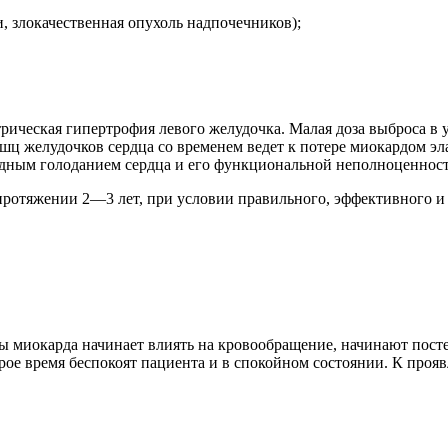
 злокачественная опухоль надпочечников);
ическая гипертрофия левого желудочка. Малая доза выброса в у
ц желудочков сердца со временем ведет к потере миокардом эл
родным голоданием сердца и его функциональной неполноценнос
протяжении 2—3 лет, при условии правильного, эффективного и
ы миокарда начинает влиять на кровообращение, начинают посте
орое время беспокоят пациента и в спокойном состоянии. К про