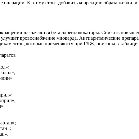
 операции. К этому стоит добавить коррекцию образа жизни, и
сокращений назначаются бета-адреноблокаторы. Снизить повыш
и улучшат кровоснабжение миокарда. Антиаритмические препар
дикаментов, которые применяются при ГЛЖ, описаны в таблице.
паратов
ол»;
ролол»;
илин».
рил»;
оприл»;
».
артан»;
тан»;
ан».