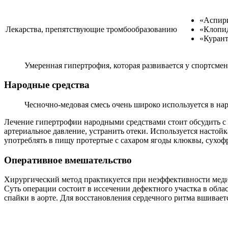
«Аспир
Лекарства, препятствующие тромбообразованию
«Клопид
«Курант
Умеренная гипертрофия, которая развивается у спортсмен
Народные средства
Чесночно-медовая смесь очень широко используется в на
Лечение гипертрофии народными средствами стоит обсудить с 
артериальное давление, устранить отеки. Используется настой
употреблять в пищу протертые с сахаром ягоды клюквы, сухоф
Оперативное вмешательство
Хирургический метод практикуется при неэффективности меди
Суть операции состоит в иссечении дефектного участка в обл
спайки в аорте. Для восстановления сердечного ритма вшивае