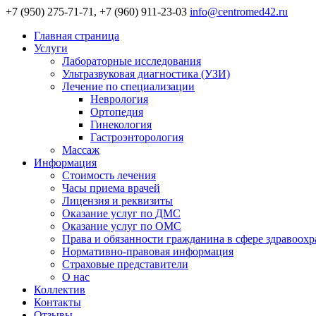
+7 (950) 275-71-71, +7 (960) 911-23-03
info@centromed42.ru
Главная страница
Услуги
Лабораторные исследования
Ультразвуковая диагностика (УЗИ)
Лечение по специализации
Неврология
Ортопедия
Гинекология
Гастроэнторология
Массаж
Информация
Стоимость лечения
Часы приема врачей
Лицензия и реквизиты
Оказание услуг по ДМС
Оказание услуг по ОМС
Права и обязанности гражданина в сфере здравоох
Нормативно-правовая информация
Страховые представители
О нас
Коллектив
Контакты
Отзывы