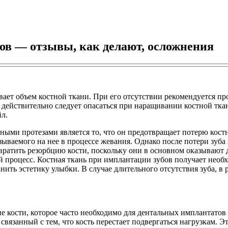
ов — отзывы, как делают, осложнения
ает объем костной ткани. При его отсутствии рекомендуется про
го действительно следует опасаться при наращивании костной тк
йл.
ми протезами является то, что он предотвращает потерю костн
зываемого на нее в процессе жевания. Однако после потери зуба 
ратить резорбцию кости, поскольку они в основном оказывают д
й процесс. Костная ткань при имплантации зубов получает необх
ть эстетику улыбки. В случае длительного отсутствия зуба, в р
 кости, которое часто необходимо для дентальных имплантатов «
связанный с тем, что кость перестает подвергаться нагрузкам. Э