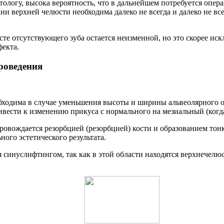
тологу, высока вероятность, что в дальнейшем потребуется опер
ни верхней челюсти необходима далеко не всегда и далеко не вс
есте отсутствующего зуба остается неизменной, но это скорее иск
фекта.
роведения
бходима в случае уменьшения высоты и ширины альвеолярного о
ивести к изменению прикуса с нормального на мезиальный (когд
ровождается резорбцией (резорбцией) кости и образованием тон
ного эстетического результата.
 синуслифтингом, так как в этой области находятся верхнечелю