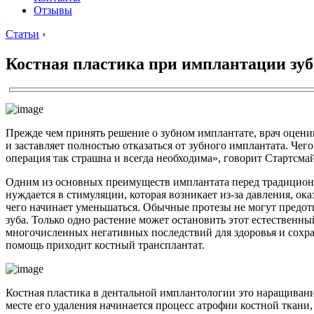
Отзывы
Статьи
›
Костная пластика при имплантации зуб
Прежде чем принять решение о зубном имплантате, врач оценив
и заставляет полностью отказаться от зубного имплантата. Че
операция так страшна и всегда необходима», говорит Стартсма
Одним из основных преимуществ имплантата перед традиционны
нуждается в стимуляции, которая возникает из-за давления, ока
чего начинает уменьшаться. Обычные протезы не могут предотв
зуба. Только одно растение может остановить этот естественны
многочисленных негативных последствий для здоровья и сохрани
помощь приходит костный трансплантат.
Костная пластика в дентальной имплантологии это наращивание
месте его удаления начинается процесс атрофии костной ткани, 