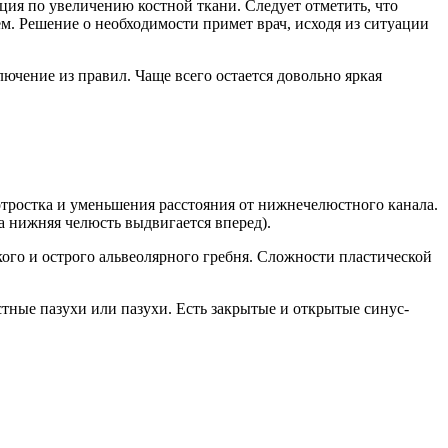
ация по увеличению костной ткани. Следует отметить, что
ем. Решение о необходимости примет врач, исходя из ситуации
лючение из правил. Чаще всего остается довольно яркая
тростка и уменьшения расстояния от нижнечелюстного канала.
а нижняя челюсть выдвигается вперед).
кого и острого альвеолярного гребня. Сложности пластической
стные пазухи или пазухи. Есть закрытые и открытые синус-