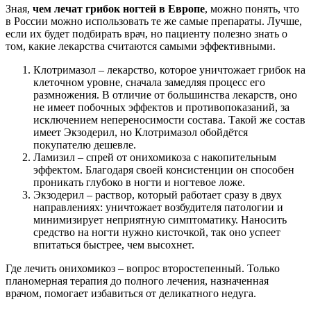
Зная,
чем лечат грибок ногтей в Европе
, можно понять, что
в России можно использовать те же самые препараты. Лучше,
если их будет подбирать врач, но пациенту полезно знать о
том, какие лекарства считаются самыми эффективными.
Клотримазол – лекарство, которое уничтожает грибок на
клеточном уровне, сначала замедляя процесс его
размножения. В отличие от большинства лекарств, оно
не имеет побочных эффектов и противопоказаний, за
исключением непереносимости состава. Такой же состав
имеет Экзодерил, но Клотримазол обойдётся
покупателю дешевле.
Ламизил – спрей от онихомикоза с накопительным
эффектом. Благодаря своей консистенции он способен
проникать глубоко в ногти и ногтевое ложе.
Экзодерил – раствор, который работает сразу в двух
направлениях: уничтожает возбудителя патологии и
минимизирует неприятную симптоматику. Наносить
средство на ногти нужно кисточкой, так оно успеет
впитаться быстрее, чем высохнет.
Где лечить онихомикоз – вопрос второстепенный. Только
планомерная терапия до полного лечения, назначенная
врачом, помогает избавиться от деликатного недуга.