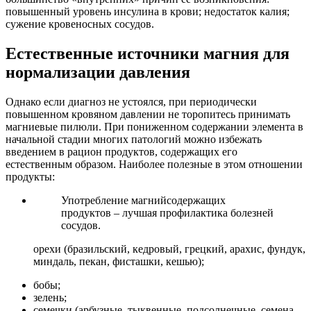
повышенный уровень инсулина в крови; недостаток калия;
сужение кровеносных сосудов.
Естественные источники магния для
нормализации давления
Однако если диагноз не устоялся, при периодически
повышенном кровяном давлении не торопитесь принимать
магниевые пилюли. При пониженном содержании элемента в
начальной стадии многих патологий можно избежать
введением в рацион продуктов, содержащих его
естественным образом. Наиболее полезные в этом отношении
продукты:
Употребление магнийсодержащих
продуктов – лучшая профилактика болезней
сосудов.
орехи (бразильский, кедровый, грецкий, арахис, фундук,
миндаль, пекан, фисташки, кешью);
бобы;
зелень;
семечки (арбузные, тыквенные, подсолнечные, семена